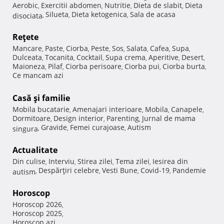
Aerobic
Exercitii abdomen
Nutritie
Dieta de slabit
Dieta
,
,
,
,
Silueta
Dieta ketogenica
Sala de acasa
disociata
,
,
,
Reţete
Mancare
Paste
Ciorba
Peste
Sos
Salata
Cafea
Supa
,
,
,
,
,
,
,
,
Dulceata
Tocanita
Cocktail
Supa crema
Aperitive
Desert
,
,
,
,
,
,
Maioneza
Pilaf
Ciorba perisoare
Ciorba pui
Ciorba burta
,
,
,
,
,
Ce mancam azi
Casă şi familie
Mobila bucatarie
Amenajari interioare
Mobila
Canapele
,
,
,
,
Dormitoare
Design interior
Parenting
Jurnal de mama
,
,
,
Gravide
Femei curajoase
Autism
singura
,
,
,
Actualitate
Din culise
Interviu
Stirea zilei
Tema zilei
Iesirea din
,
,
,
,
Despărţiri celebre
Vesti Bune
Covid-19
Pandemie
autism
,
,
,
,
Horoscop
Horoscop 2026
,
Horoscop 2025
,
Horoscop azi
,