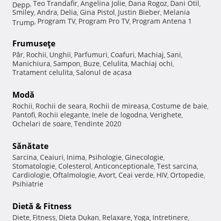
Teo Trandafir
Angelina Jolie
Dana Rogoz
Dani Otil
Depp
,
,
,
,
,
Smiley
Andra
Delia
Gina Pistol
Justin Bieber
Melania
,
,
,
,
,
Program TV
Program Pro TV
Program Antena 1
Trump
,
,
,
Frumuseţe
Păr
Rochii
Unghii
Parfumuri
Coafuri
Machiaj
Sani
,
,
,
,
,
,
,
Manichiura
Sampon
Buze
Celulita
Machiaj ochi
,
,
,
,
,
Tratament celulita
Salonul de acasa
,
Modă
Rochii
Rochii de seara
Rochii de mireasa
Costume de baie
,
,
,
,
Pantofi
Rochii elegante
Inele de logodna
Verighete
,
,
,
,
Ochelari de soare
Tendinte 2020
,
Sănătate
Sarcina
Ceaiuri
Inima
Psihologie
Ginecologie
,
,
,
,
,
Stomatologie
Colesterol
Anticonceptionale
Test sarcina
,
,
,
,
Cardiologie
Oftalmologie
Avort
Ceai verde
HIV
Ortopedie
,
,
,
,
,
,
Psihiatrie
Dietă & Fitness
Diete
Fitness
Dieta Dukan
Relaxare
Yoga
Intretinere
,
,
,
,
,
,