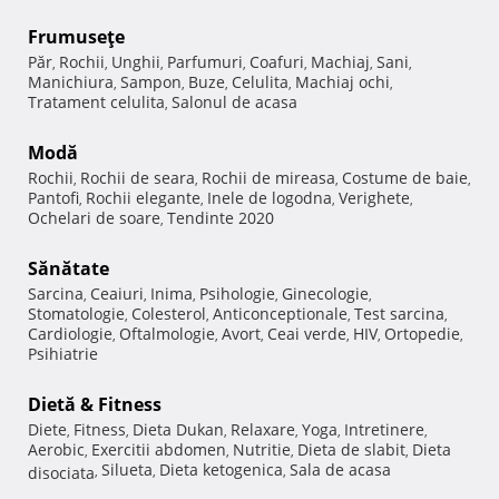
Frumuseţe
Păr
Rochii
Unghii
Parfumuri
Coafuri
Machiaj
Sani
,
,
,
,
,
,
,
Manichiura
Sampon
Buze
Celulita
Machiaj ochi
,
,
,
,
,
Tratament celulita
Salonul de acasa
,
Modă
Rochii
Rochii de seara
Rochii de mireasa
Costume de baie
,
,
,
,
Pantofi
Rochii elegante
Inele de logodna
Verighete
,
,
,
,
Ochelari de soare
Tendinte 2020
,
Sănătate
Sarcina
Ceaiuri
Inima
Psihologie
Ginecologie
,
,
,
,
,
Stomatologie
Colesterol
Anticonceptionale
Test sarcina
,
,
,
,
Cardiologie
Oftalmologie
Avort
Ceai verde
HIV
Ortopedie
,
,
,
,
,
,
Psihiatrie
Dietă & Fitness
Diete
Fitness
Dieta Dukan
Relaxare
Yoga
Intretinere
,
,
,
,
,
,
Aerobic
Exercitii abdomen
Nutritie
Dieta de slabit
Dieta
,
,
,
,
Silueta
Dieta ketogenica
Sala de acasa
disociata
,
,
,