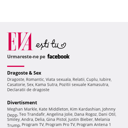
Urmareste-ne pe
Dragoste & Sex
Dragoste
Romantic
Viata sexuala
Relatii
Cuplu
Iubire
,
,
,
,
,
,
Casatorie
Sex
Kama Sutra
Pozitii sexuale Kamasutra
,
,
,
,
Declaratii de dragoste
Divertisment
Meghan Markle
Kate Middleton
Kim Kardashian
Johnny
,
,
,
Teo Trandafir
Angelina Jolie
Dana Rogoz
Dani Otil
Depp
,
,
,
,
,
Smiley
Andra
Delia
Gina Pistol
Justin Bieber
Melania
,
,
,
,
,
Program TV
Program Pro TV
Program Antena 1
Trump
,
,
,