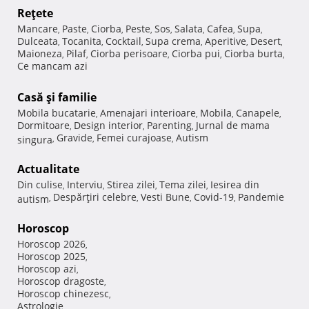
Reţete
Mancare
Paste
Ciorba
Peste
Sos
Salata
Cafea
Supa
,
,
,
,
,
,
,
,
Dulceata
Tocanita
Cocktail
Supa crema
Aperitive
Desert
,
,
,
,
,
,
Maioneza
Pilaf
Ciorba perisoare
Ciorba pui
Ciorba burta
,
,
,
,
,
Ce mancam azi
Casă şi familie
Mobila bucatarie
Amenajari interioare
Mobila
Canapele
,
,
,
,
Dormitoare
Design interior
Parenting
Jurnal de mama
,
,
,
Gravide
Femei curajoase
Autism
singura
,
,
,
Actualitate
Din culise
Interviu
Stirea zilei
Tema zilei
Iesirea din
,
,
,
,
Despărţiri celebre
Vesti Bune
Covid-19
Pandemie
autism
,
,
,
,
Horoscop
Horoscop 2026
,
Horoscop 2025
,
Horoscop azi
,
Horoscop dragoste
,
Horoscop chinezesc
,
Astrologie
,