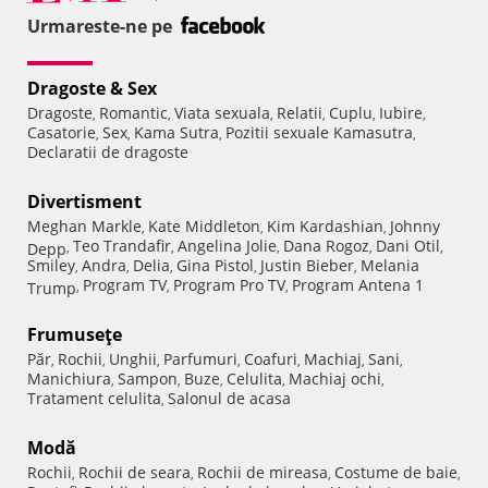
Urmareste-ne pe
Dragoste & Sex
Dragoste
Romantic
Viata sexuala
Relatii
Cuplu
Iubire
,
,
,
,
,
,
Casatorie
Sex
Kama Sutra
Pozitii sexuale Kamasutra
,
,
,
,
Declaratii de dragoste
Divertisment
Meghan Markle
Kate Middleton
Kim Kardashian
Johnny
,
,
,
Teo Trandafir
Angelina Jolie
Dana Rogoz
Dani Otil
Depp
,
,
,
,
,
Smiley
Andra
Delia
Gina Pistol
Justin Bieber
Melania
,
,
,
,
,
Program TV
Program Pro TV
Program Antena 1
Trump
,
,
,
Frumuseţe
Păr
Rochii
Unghii
Parfumuri
Coafuri
Machiaj
Sani
,
,
,
,
,
,
,
Manichiura
Sampon
Buze
Celulita
Machiaj ochi
,
,
,
,
,
Tratament celulita
Salonul de acasa
,
Modă
Rochii
Rochii de seara
Rochii de mireasa
Costume de baie
,
,
,
,