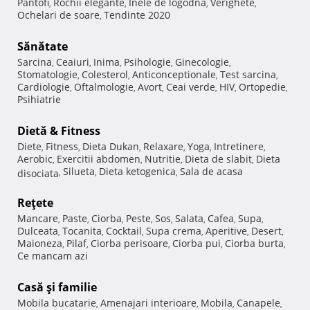
Pantofi
Rochii elegante
Inele de logodna
Verighete
,
,
,
,
Ochelari de soare
Tendinte 2020
,
Sănătate
Sarcina
Ceaiuri
Inima
Psihologie
Ginecologie
,
,
,
,
,
Stomatologie
Colesterol
Anticonceptionale
Test sarcina
,
,
,
,
Cardiologie
Oftalmologie
Avort
Ceai verde
HIV
Ortopedie
,
,
,
,
,
,
Psihiatrie
Dietă & Fitness
Diete
Fitness
Dieta Dukan
Relaxare
Yoga
Intretinere
,
,
,
,
,
,
Aerobic
Exercitii abdomen
Nutritie
Dieta de slabit
Dieta
,
,
,
,
Silueta
Dieta ketogenica
Sala de acasa
disociata
,
,
,
Reţete
Mancare
Paste
Ciorba
Peste
Sos
Salata
Cafea
Supa
,
,
,
,
,
,
,
,
Dulceata
Tocanita
Cocktail
Supa crema
Aperitive
Desert
,
,
,
,
,
,
Maioneza
Pilaf
Ciorba perisoare
Ciorba pui
Ciorba burta
,
,
,
,
,
Ce mancam azi
Casă şi familie
Mobila bucatarie
Amenajari interioare
Mobila
Canapele
,
,
,
,