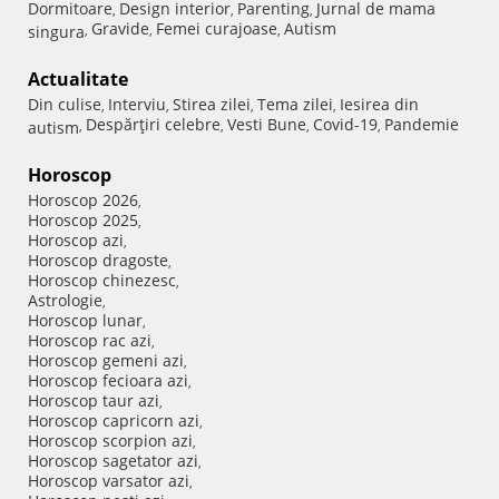
Dormitoare
Design interior
Parenting
Jurnal de mama
,
,
,
Gravide
Femei curajoase
Autism
singura
,
,
,
Actualitate
Din culise
Interviu
Stirea zilei
Tema zilei
Iesirea din
,
,
,
,
Despărţiri celebre
Vesti Bune
Covid-19
Pandemie
autism
,
,
,
,
Horoscop
Horoscop 2026
,
Horoscop 2025
,
Horoscop azi
,
Horoscop dragoste
,
Horoscop chinezesc
,
Astrologie
,
Horoscop lunar
,
Horoscop rac azi
,
Horoscop gemeni azi
,
Horoscop fecioara azi
,
Horoscop taur azi
,
Horoscop capricorn azi
,
Horoscop scorpion azi
,
Horoscop sagetator azi
,
Horoscop varsator azi
,