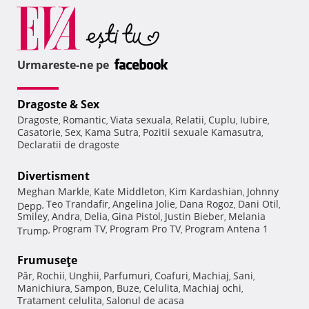
Urmareste-ne pe
Dragoste & Sex
Dragoste
Romantic
Viata sexuala
Relatii
Cuplu
Iubire
,
,
,
,
,
,
Casatorie
Sex
Kama Sutra
Pozitii sexuale Kamasutra
,
,
,
,
Declaratii de dragoste
Divertisment
Meghan Markle
Kate Middleton
Kim Kardashian
Johnny
,
,
,
Teo Trandafir
Angelina Jolie
Dana Rogoz
Dani Otil
Depp
,
,
,
,
,
Smiley
Andra
Delia
Gina Pistol
Justin Bieber
Melania
,
,
,
,
,
Program TV
Program Pro TV
Program Antena 1
Trump
,
,
,
Frumuseţe
Păr
Rochii
Unghii
Parfumuri
Coafuri
Machiaj
Sani
,
,
,
,
,
,
,
Manichiura
Sampon
Buze
Celulita
Machiaj ochi
,
,
,
,
,
Tratament celulita
Salonul de acasa
,