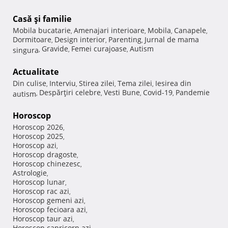
Casă şi familie
Mobila bucatarie
Amenajari interioare
Mobila
Canapele
,
,
,
,
Dormitoare
Design interior
Parenting
Jurnal de mama
,
,
,
Gravide
Femei curajoase
Autism
singura
,
,
,
Actualitate
Din culise
Interviu
Stirea zilei
Tema zilei
Iesirea din
,
,
,
,
Despărţiri celebre
Vesti Bune
Covid-19
Pandemie
autism
,
,
,
,
Horoscop
Horoscop 2026
,
Horoscop 2025
,
Horoscop azi
,
Horoscop dragoste
,
Horoscop chinezesc
,
Astrologie
,
Horoscop lunar
,
Horoscop rac azi
,
Horoscop gemeni azi
,
Horoscop fecioara azi
,
Horoscop taur azi
,
Horoscop capricorn azi