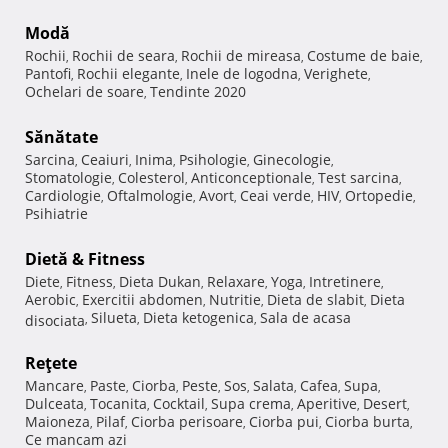
Modă
Rochii
Rochii de seara
Rochii de mireasa
Costume de baie
,
,
,
,
Pantofi
Rochii elegante
Inele de logodna
Verighete
,
,
,
,
Ochelari de soare
Tendinte 2020
,
Sănătate
Sarcina
Ceaiuri
Inima
Psihologie
Ginecologie
,
,
,
,
,
Stomatologie
Colesterol
Anticonceptionale
Test sarcina
,
,
,
,
Cardiologie
Oftalmologie
Avort
Ceai verde
HIV
Ortopedie
,
,
,
,
,
,
Psihiatrie
Dietă & Fitness
Diete
Fitness
Dieta Dukan
Relaxare
Yoga
Intretinere
,
,
,
,
,
,
Aerobic
Exercitii abdomen
Nutritie
Dieta de slabit
Dieta
,
,
,
,
Silueta
Dieta ketogenica
Sala de acasa
disociata
,
,
,
Reţete
Mancare
Paste
Ciorba
Peste
Sos
Salata
Cafea
Supa
,
,
,
,
,
,
,
,
Dulceata
Tocanita
Cocktail
Supa crema
Aperitive
Desert
,
,
,
,
,
,
Maioneza
Pilaf
Ciorba perisoare
Ciorba pui
Ciorba burta
,
,
,
,
,
Ce mancam azi