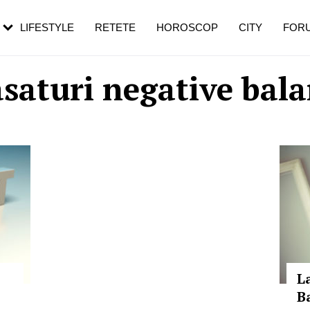
rebui să mergi
și 60 de ani. De ce te trezești mai des
pe măsură ce înaintezi în vârstă
LIFESTYLE
RETETE
HOROSCOP
CITY
FOR
saturi negative bal
L
B