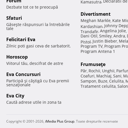
Forum
Declaratii d
Kamasutra
,
Dezbate tot ce te preocupă
Divertisment
Sfaturi
Meghan Markle
Kate Mi
,
Găseşte răspunsuri la întrebările
Johnny Dep
Kardashian
,
tale
Angelina Jolie
Trandafir
,
,
Dani Otil
Smiley
Andra
,
,
,
Felicitari Eva
Justin Bieber
Mela
Pistol
,
,
Zilnic poti gasi ceva de sarbatorit.
Program TV
Program Pro
,
Program Antena 1
Horoscop
Viitorul tău, descifrat de astre
Frumuseţe
Păr
Rochii
Unghii
Parfu
,
,
,
Eva Concursuri
Coafuri
Machiaj
Sani
Ma
,
,
,
Participă şi câştigă cu Eva premii
Sampon
Buze
Celulita
M
,
,
,
senzaţionale
Tratament celulita
Salon
,
Eva City
Caută adrese utile in zona ta
Copyright © 2001-2026,
iMedia Plus Group
. Toate drepturile rezervate