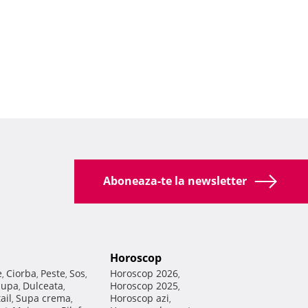
Aboneaza-te la newsletter
Horoscop
e
Ciorba
Peste
Sos
Horoscop 2026
,
,
,
,
,
Supa
Dulceata
Horoscop 2025
,
,
,
ail
Supa crema
Horoscop azi
,
,
,