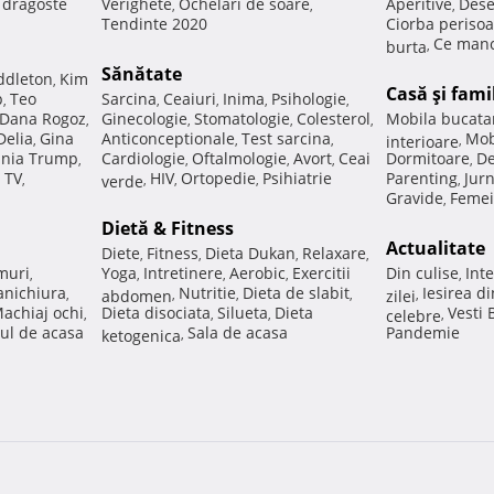
e dragoste
Verighete
Ochelari de soare
Aperitive
Dese
,
,
,
Tendinte 2020
Ciorba perisoa
Ce manc
burta
,
Sănătate
ddleton
Kim
,
Casă şi fami
p
Teo
Sarcina
Ceaiuri
Inima
Psihologie
,
,
,
,
,
Dana Rogoz
Ginecologie
Stomatologie
Colesterol
Mobila bucata
,
,
,
,
Delia
Gina
Anticonceptionale
Test sarcina
Mob
,
,
,
interioare
,
nia Trump
Cardiologie
Oftalmologie
Avort
Ceai
Dormitoare
De
,
,
,
,
,
 TV
HIV
Ortopedie
Psihiatrie
Parenting
Jur
,
verde
,
,
,
,
Gravide
Femei
,
Dietă & Fitness
Actualitate
Diete
Fitness
Dieta Dukan
Relaxare
,
,
,
,
muri
Yoga
Intretinere
Aerobic
Exercitii
Din culise
Inte
,
,
,
,
,
nichiura
Nutritie
Dieta de slabit
Iesirea d
,
abdomen
,
,
,
zilei
,
achiaj ochi
Dieta disociata
Silueta
Dieta
Vesti
,
,
,
celebre
,
ul de acasa
Sala de acasa
Pandemie
ketogenica
,