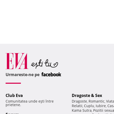
Urmareste-ne pe
Club Eva
Dragoste & Sex
Comunitatea unde eşti între
Dragoste
Romantic
Viat
,
,
prietene.
Relatii
Cuplu
Iubire
Cas
,
,
,
Kama Sutra
Pozitii sexu
,