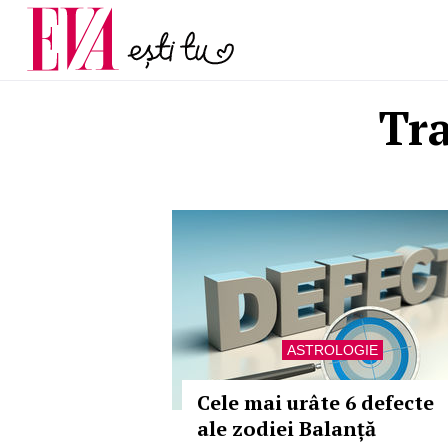
menopauză și când ar t
Carieră
la medic
Actualitate
Tra
ASTROLOGIE
Cele mai urâte 6 defecte
ale zodiei Balanță