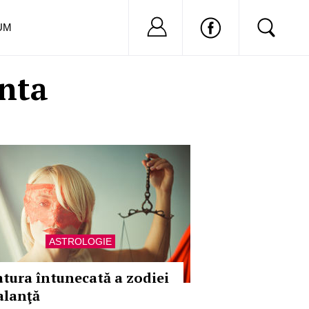
Nu ai cont?
Inregistreaza-
UM
anta
ASTROLOGIE
atura întunecată a zodiei
alanţă