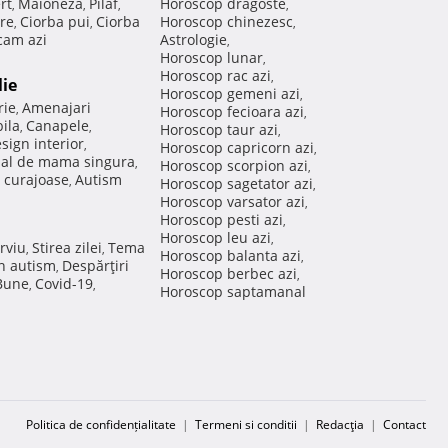
rt
Maioneza
Pilaf
Horoscop dragoste
,
,
,
,
re
Ciorba pui
Ciorba
Horoscop chinezesc
,
,
,
am azi
Astrologie
,
Horoscop lunar
,
Horoscop rac azi
,
lie
Horoscop gemeni azi
,
rie
Amenajari
,
Horoscop fecioara azi
,
ila
Canapele
,
,
Horoscop taur azi
,
sign interior
,
Horoscop capricorn azi
,
nal de mama singura
,
Horoscop scorpion azi
,
 curajoase
Autism
,
Horoscop sagetator azi
,
Horoscop varsator azi
,
Horoscop pesti azi
,
Horoscop leu azi
,
rviu
Stirea zilei
Tema
,
,
Horoscop balanta azi
,
in autism
Despărţiri
,
Horoscop berbec azi
,
 Bune
Covid-19
,
,
Horoscop saptamanal
Politica de confidențialitate
|
Termeni si conditii
|
Redacţia
|
Contact