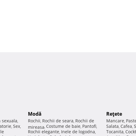
Modă
Reţete
a sexuala
Rochii
Rochii de seara
Rochii de
Mancare
Past
,
,
,
,
atorie
Sex
Costume de baie
Pantofi
Salata
Cafea
,
,
mireasa
,
,
,
,
,
ale
Rochii elegante
Inele de logodna
Tocanita
Cockt
,
,
,