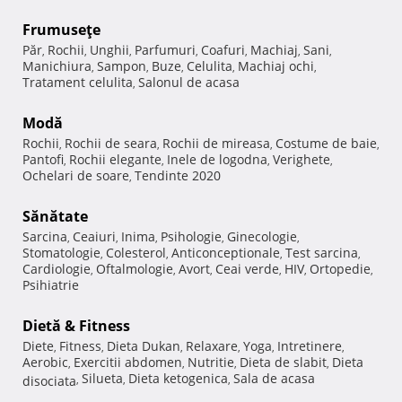
Frumuseţe
Păr
Rochii
Unghii
Parfumuri
Coafuri
Machiaj
Sani
,
,
,
,
,
,
,
Manichiura
Sampon
Buze
Celulita
Machiaj ochi
,
,
,
,
,
Tratament celulita
Salonul de acasa
,
Modă
Rochii
Rochii de seara
Rochii de mireasa
Costume de baie
,
,
,
,
Pantofi
Rochii elegante
Inele de logodna
Verighete
,
,
,
,
Ochelari de soare
Tendinte 2020
,
Sănătate
Sarcina
Ceaiuri
Inima
Psihologie
Ginecologie
,
,
,
,
,
Stomatologie
Colesterol
Anticonceptionale
Test sarcina
,
,
,
,
Cardiologie
Oftalmologie
Avort
Ceai verde
HIV
Ortopedie
,
,
,
,
,
,
Psihiatrie
Dietă & Fitness
Diete
Fitness
Dieta Dukan
Relaxare
Yoga
Intretinere
,
,
,
,
,
,
Aerobic
Exercitii abdomen
Nutritie
Dieta de slabit
Dieta
,
,
,
,
Silueta
Dieta ketogenica
Sala de acasa
disociata
,
,
,