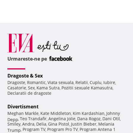
Urmareste-ne pe
Dragoste & Sex
Dragoste
Romantic
Viata sexuala
Relatii
Cuplu
Iubire
,
,
,
,
,
,
Casatorie
Sex
Kama Sutra
Pozitii sexuale Kamasutra
,
,
,
,
Declaratii de dragoste
Divertisment
Meghan Markle
Kate Middleton
Kim Kardashian
Johnny
,
,
,
Teo Trandafir
Angelina Jolie
Dana Rogoz
Dani Otil
Depp
,
,
,
,
,
Smiley
Andra
Delia
Gina Pistol
Justin Bieber
Melania
,
,
,
,
,
Program TV
Program Pro TV
Program Antena 1
Trump
,
,
,