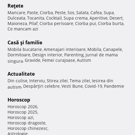
Reţete
Mancare
Paste
Ciorba
Peste
Sos
Salata
Cafea
Supa
,
,
,
,
,
,
,
,
Dulceata
Tocanita
Cocktail
Supa crema
Aperitive
Desert
,
,
,
,
,
,
Maioneza
Pilaf
Ciorba perisoare
Ciorba pui
Ciorba burta
,
,
,
,
,
Ce mancam azi
Casă şi familie
Mobila bucatarie
Amenajari interioare
Mobila
Canapele
,
,
,
,
Dormitoare
Design interior
Parenting
Jurnal de mama
,
,
,
Gravide
Femei curajoase
Autism
singura
,
,
,
Actualitate
Din culise
Interviu
Stirea zilei
Tema zilei
Iesirea din
,
,
,
,
Despărţiri celebre
Vesti Bune
Covid-19
Pandemie
autism
,
,
,
,
Horoscop
Horoscop 2026
,
Horoscop 2025
,
Horoscop azi
,
Horoscop dragoste
,
Horoscop chinezesc
,
Astrologie
,