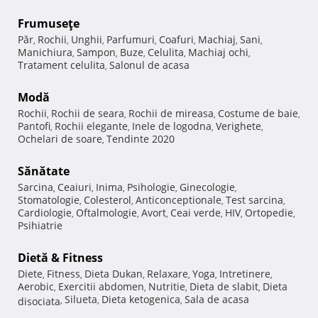
Frumuseţe
Păr
Rochii
Unghii
Parfumuri
Coafuri
Machiaj
Sani
,
,
,
,
,
,
,
Manichiura
Sampon
Buze
Celulita
Machiaj ochi
,
,
,
,
,
Tratament celulita
Salonul de acasa
,
Modă
Rochii
Rochii de seara
Rochii de mireasa
Costume de baie
,
,
,
,
Pantofi
Rochii elegante
Inele de logodna
Verighete
,
,
,
,
Ochelari de soare
Tendinte 2020
,
Sănătate
Sarcina
Ceaiuri
Inima
Psihologie
Ginecologie
,
,
,
,
,
Stomatologie
Colesterol
Anticonceptionale
Test sarcina
,
,
,
,
Cardiologie
Oftalmologie
Avort
Ceai verde
HIV
Ortopedie
,
,
,
,
,
,
Psihiatrie
Dietă & Fitness
Diete
Fitness
Dieta Dukan
Relaxare
Yoga
Intretinere
,
,
,
,
,
,
Aerobic
Exercitii abdomen
Nutritie
Dieta de slabit
Dieta
,
,
,
,
Silueta
Dieta ketogenica
Sala de acasa
disociata
,
,
,