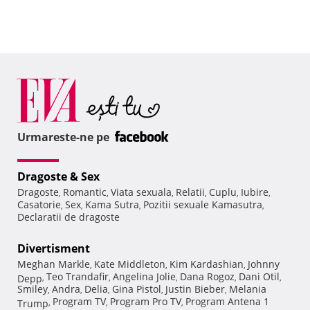
Urmareste-ne pe
Dragoste & Sex
Dragoste
Romantic
Viata sexuala
Relatii
Cuplu
Iubire
,
,
,
,
,
,
Casatorie
Sex
Kama Sutra
Pozitii sexuale Kamasutra
,
,
,
,
Declaratii de dragoste
Divertisment
Meghan Markle
Kate Middleton
Kim Kardashian
Johnny
,
,
,
Teo Trandafir
Angelina Jolie
Dana Rogoz
Dani Otil
Depp
,
,
,
,
,
Smiley
Andra
Delia
Gina Pistol
Justin Bieber
Melania
,
,
,
,
,
Program TV
Program Pro TV
Program Antena 1
Trump
,
,
,