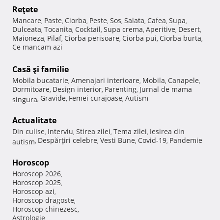
Reţete
Mancare
Paste
Ciorba
Peste
Sos
Salata
Cafea
Supa
,
,
,
,
,
,
,
,
Dulceata
Tocanita
Cocktail
Supa crema
Aperitive
Desert
,
,
,
,
,
,
Maioneza
Pilaf
Ciorba perisoare
Ciorba pui
Ciorba burta
,
,
,
,
,
Ce mancam azi
Casă şi familie
Mobila bucatarie
Amenajari interioare
Mobila
Canapele
,
,
,
,
Dormitoare
Design interior
Parenting
Jurnal de mama
,
,
,
Gravide
Femei curajoase
Autism
singura
,
,
,
Actualitate
Din culise
Interviu
Stirea zilei
Tema zilei
Iesirea din
,
,
,
,
Despărţiri celebre
Vesti Bune
Covid-19
Pandemie
autism
,
,
,
,
Horoscop
Horoscop 2026
,
Horoscop 2025
,
Horoscop azi
,
Horoscop dragoste
,
Horoscop chinezesc
,
Astrologie
,