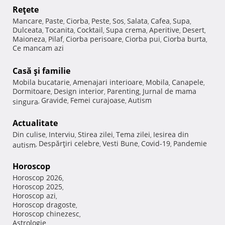
Reţete
Mancare
Paste
Ciorba
Peste
Sos
Salata
Cafea
Supa
,
,
,
,
,
,
,
,
Dulceata
Tocanita
Cocktail
Supa crema
Aperitive
Desert
,
,
,
,
,
,
Maioneza
Pilaf
Ciorba perisoare
Ciorba pui
Ciorba burta
,
,
,
,
,
Ce mancam azi
Casă şi familie
Mobila bucatarie
Amenajari interioare
Mobila
Canapele
,
,
,
,
Dormitoare
Design interior
Parenting
Jurnal de mama
,
,
,
Gravide
Femei curajoase
Autism
singura
,
,
,
Actualitate
Din culise
Interviu
Stirea zilei
Tema zilei
Iesirea din
,
,
,
,
Despărţiri celebre
Vesti Bune
Covid-19
Pandemie
autism
,
,
,
,
Horoscop
Horoscop 2026
,
Horoscop 2025
,
Horoscop azi
,
Horoscop dragoste
,
Horoscop chinezesc
,
Astrologie
,