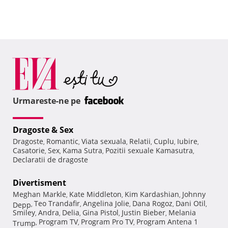
Urmareste-ne pe
Dragoste & Sex
Dragoste
Romantic
Viata sexuala
Relatii
Cuplu
Iubire
,
,
,
,
,
,
Casatorie
Sex
Kama Sutra
Pozitii sexuale Kamasutra
,
,
,
,
Declaratii de dragoste
Divertisment
Meghan Markle
Kate Middleton
Kim Kardashian
Johnny
,
,
,
Teo Trandafir
Angelina Jolie
Dana Rogoz
Dani Otil
Depp
,
,
,
,
,
Smiley
Andra
Delia
Gina Pistol
Justin Bieber
Melania
,
,
,
,
,
Program TV
Program Pro TV
Program Antena 1
Trump
,
,
,