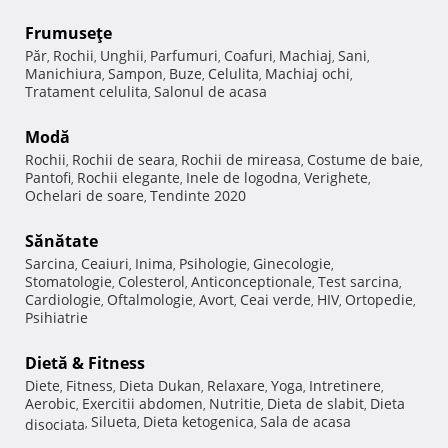
Frumuseţe
Păr
Rochii
Unghii
Parfumuri
Coafuri
Machiaj
Sani
,
,
,
,
,
,
,
Manichiura
Sampon
Buze
Celulita
Machiaj ochi
,
,
,
,
,
Tratament celulita
Salonul de acasa
,
Modă
Rochii
Rochii de seara
Rochii de mireasa
Costume de baie
,
,
,
,
Pantofi
Rochii elegante
Inele de logodna
Verighete
,
,
,
,
Ochelari de soare
Tendinte 2020
,
Sănătate
Sarcina
Ceaiuri
Inima
Psihologie
Ginecologie
,
,
,
,
,
Stomatologie
Colesterol
Anticonceptionale
Test sarcina
,
,
,
,
Cardiologie
Oftalmologie
Avort
Ceai verde
HIV
Ortopedie
,
,
,
,
,
,
Psihiatrie
Dietă & Fitness
Diete
Fitness
Dieta Dukan
Relaxare
Yoga
Intretinere
,
,
,
,
,
,
Aerobic
Exercitii abdomen
Nutritie
Dieta de slabit
Dieta
,
,
,
,
Silueta
Dieta ketogenica
Sala de acasa
disociata
,
,
,