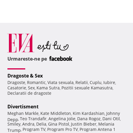
Urmareste-ne pe
Dragoste & Sex
Dragoste
Romantic
Viata sexuala
Relatii
Cuplu
Iubire
,
,
,
,
,
,
Casatorie
Sex
Kama Sutra
Pozitii sexuale Kamasutra
,
,
,
,
Declaratii de dragoste
Divertisment
Meghan Markle
Kate Middleton
Kim Kardashian
Johnny
,
,
,
Teo Trandafir
Angelina Jolie
Dana Rogoz
Dani Otil
Depp
,
,
,
,
,
Smiley
Andra
Delia
Gina Pistol
Justin Bieber
Melania
,
,
,
,
,
Program TV
Program Pro TV
Program Antena 1
Trump
,
,
,