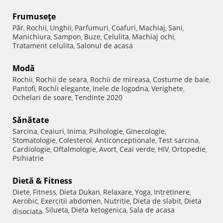
Frumuseţe
Păr
Rochii
Unghii
Parfumuri
Coafuri
Machiaj
Sani
,
,
,
,
,
,
,
Manichiura
Sampon
Buze
Celulita
Machiaj ochi
,
,
,
,
,
Tratament celulita
Salonul de acasa
,
Modă
Rochii
Rochii de seara
Rochii de mireasa
Costume de baie
,
,
,
,
Pantofi
Rochii elegante
Inele de logodna
Verighete
,
,
,
,
Ochelari de soare
Tendinte 2020
,
Sănătate
Sarcina
Ceaiuri
Inima
Psihologie
Ginecologie
,
,
,
,
,
Stomatologie
Colesterol
Anticonceptionale
Test sarcina
,
,
,
,
Cardiologie
Oftalmologie
Avort
Ceai verde
HIV
Ortopedie
,
,
,
,
,
,
Psihiatrie
Dietă & Fitness
Diete
Fitness
Dieta Dukan
Relaxare
Yoga
Intretinere
,
,
,
,
,
,
Aerobic
Exercitii abdomen
Nutritie
Dieta de slabit
Dieta
,
,
,
,
Silueta
Dieta ketogenica
Sala de acasa
disociata
,
,
,