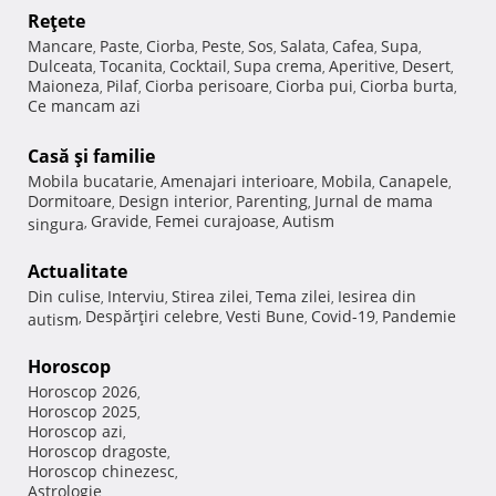
Reţete
Mancare
Paste
Ciorba
Peste
Sos
Salata
Cafea
Supa
,
,
,
,
,
,
,
,
Dulceata
Tocanita
Cocktail
Supa crema
Aperitive
Desert
,
,
,
,
,
,
Maioneza
Pilaf
Ciorba perisoare
Ciorba pui
Ciorba burta
,
,
,
,
,
Ce mancam azi
Casă şi familie
Mobila bucatarie
Amenajari interioare
Mobila
Canapele
,
,
,
,
Dormitoare
Design interior
Parenting
Jurnal de mama
,
,
,
Gravide
Femei curajoase
Autism
singura
,
,
,
Actualitate
Din culise
Interviu
Stirea zilei
Tema zilei
Iesirea din
,
,
,
,
Despărţiri celebre
Vesti Bune
Covid-19
Pandemie
autism
,
,
,
,
Horoscop
Horoscop 2026
,
Horoscop 2025
,
Horoscop azi
,
Horoscop dragoste
,
Horoscop chinezesc
,
Astrologie
,