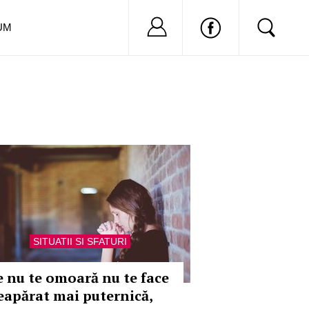
Nu ai cont?
Inregistreaza-
UM
SITUATII SI SFATURI
e nu te omoară nu te face
eapărat mai puternică,