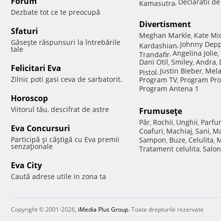
Forum
Declaratii d
Kamasutra
,
Dezbate tot ce te preocupă
Divertisment
Sfaturi
Meghan Markle
Kate Mi
,
Găseşte răspunsuri la întrebările
Johnny Dep
Kardashian
,
tale
Angelina Jolie
Trandafir
,
,
Dani Otil
Smiley
Andra
,
,
,
Felicitari Eva
Justin Bieber
Mela
Pistol
,
,
Zilnic poti gasi ceva de sarbatorit.
Program TV
Program Pro
,
Program Antena 1
Horoscop
Viitorul tău, descifrat de astre
Frumuseţe
Păr
Rochii
Unghii
Parfu
,
,
,
Eva Concursuri
Coafuri
Machiaj
Sani
Ma
,
,
,
Participă şi câştigă cu Eva premii
Sampon
Buze
Celulita
M
,
,
,
senzaţionale
Tratament celulita
Salon
,
Eva City
Caută adrese utile in zona ta
Copyright © 2001-2026,
iMedia Plus Group
. Toate drepturile rezervate