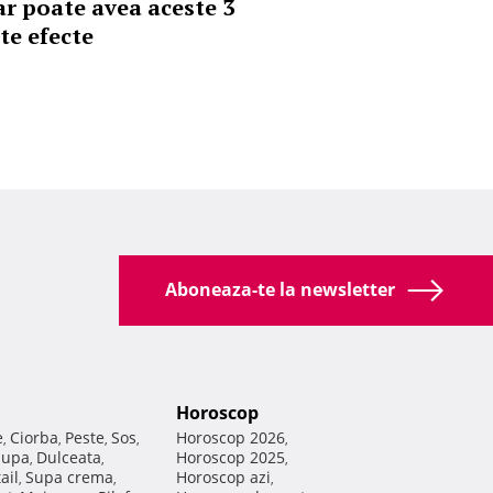
ar poate avea aceste 3
te efecte
Aboneaza-te la newsletter
Horoscop
e
Ciorba
Peste
Sos
Horoscop 2026
,
,
,
,
,
Supa
Dulceata
Horoscop 2025
,
,
,
ail
Supa crema
Horoscop azi
,
,
,