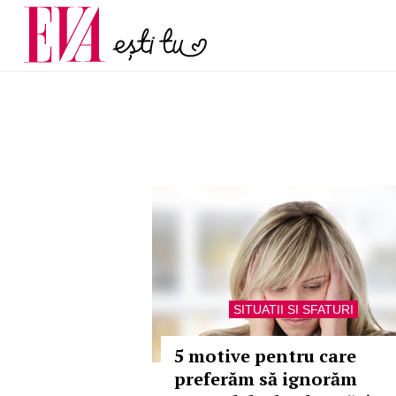
menopauză și când ar t
Carieră
la medic
Actualitate
SITUATII SI SFATURI
5 motive pentru care
preferăm să ignorăm