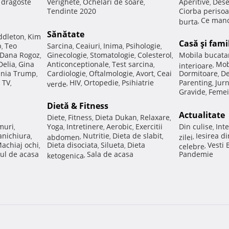
e dragoste
Verighete
Ochelari de soare
Aperitive
Dese
,
,
,
Tendinte 2020
Ciorba perisoa
Ce manc
burta
,
Sănătate
ddleton
Kim
,
Casă şi fami
p
Teo
Sarcina
Ceaiuri
Inima
Psihologie
,
,
,
,
,
Dana Rogoz
Ginecologie
Stomatologie
Colesterol
Mobila bucata
,
,
,
,
Delia
Gina
Anticonceptionale
Test sarcina
Mob
,
,
,
interioare
,
nia Trump
Cardiologie
Oftalmologie
Avort
Ceai
Dormitoare
De
,
,
,
,
,
 TV
HIV
Ortopedie
Psihiatrie
Parenting
Jur
,
verde
,
,
,
,
Gravide
Femei
,
Dietă & Fitness
Actualitate
Diete
Fitness
Dieta Dukan
Relaxare
,
,
,
,
muri
Yoga
Intretinere
Aerobic
Exercitii
Din culise
Inte
,
,
,
,
,
nichiura
Nutritie
Dieta de slabit
Iesirea d
,
abdomen
,
,
,
zilei
,
achiaj ochi
Dieta disociata
Silueta
Dieta
Vesti
,
,
,
celebre
,
ul de acasa
Sala de acasa
Pandemie
ketogenica
,