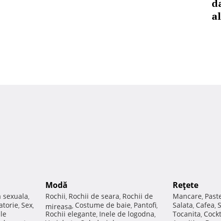
d
al
Modă
Reţete
a sexuala
Rochii
Rochii de seara
Rochii de
Mancare
Past
,
,
,
,
atorie
Sex
Costume de baie
Pantofi
Salata
Cafea
,
,
mireasa
,
,
,
,
,
ale
Rochii elegante
Inele de logodna
Tocanita
Cockt
,
,
,