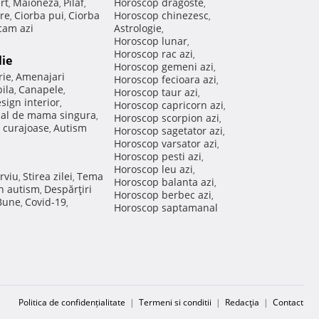
rt
Maioneza
Pilaf
Horoscop dragoste
,
,
,
,
re
Ciorba pui
Ciorba
Horoscop chinezesc
,
,
,
am azi
Astrologie
,
Horoscop lunar
,
Horoscop rac azi
,
lie
Horoscop gemeni azi
,
rie
Amenajari
,
Horoscop fecioara azi
,
ila
Canapele
,
,
Horoscop taur azi
,
sign interior
,
Horoscop capricorn azi
,
nal de mama singura
,
Horoscop scorpion azi
,
 curajoase
Autism
,
Horoscop sagetator azi
,
Horoscop varsator azi
,
Horoscop pesti azi
,
Horoscop leu azi
,
rviu
Stirea zilei
Tema
,
,
Horoscop balanta azi
,
in autism
Despărţiri
,
Horoscop berbec azi
,
 Bune
Covid-19
,
,
Horoscop saptamanal
Politica de confidențialitate
|
Termeni si conditii
|
Redacţia
|
Contact