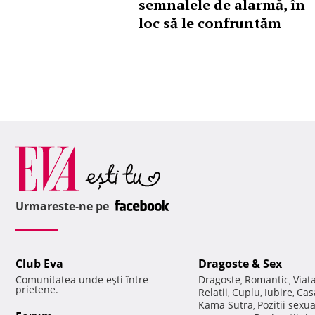
semnalele de alarmă, în
loc să le confruntăm
Urmareste-ne pe
Club Eva
Dragoste & Sex
Comunitatea unde eşti între
Dragoste
Romantic
Viat
,
,
prietene.
Relatii
Cuplu
Iubire
Cas
,
,
,
Kama Sutra
Pozitii sexu
,