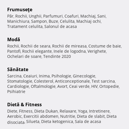
Frumuseţe
Păr
Rochii
Unghii
Parfumuri
Coafuri
Machiaj
Sani
,
,
,
,
,
,
,
Manichiura
Sampon
Buze
Celulita
Machiaj ochi
,
,
,
,
,
Tratament celulita
Salonul de acasa
,
Modă
Rochii
Rochii de seara
Rochii de mireasa
Costume de baie
,
,
,
,
Pantofi
Rochii elegante
Inele de logodna
Verighete
,
,
,
,
Ochelari de soare
Tendinte 2020
,
Sănătate
Sarcina
Ceaiuri
Inima
Psihologie
Ginecologie
,
,
,
,
,
Stomatologie
Colesterol
Anticonceptionale
Test sarcina
,
,
,
,
Cardiologie
Oftalmologie
Avort
Ceai verde
HIV
Ortopedie
,
,
,
,
,
,
Psihiatrie
Dietă & Fitness
Diete
Fitness
Dieta Dukan
Relaxare
Yoga
Intretinere
,
,
,
,
,
,
Aerobic
Exercitii abdomen
Nutritie
Dieta de slabit
Dieta
,
,
,
,
Silueta
Dieta ketogenica
Sala de acasa
disociata
,
,
,