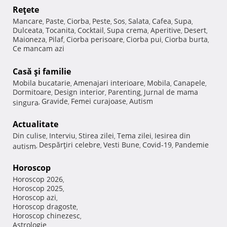
Reţete
Mancare
Paste
Ciorba
Peste
Sos
Salata
Cafea
Supa
,
,
,
,
,
,
,
,
Dulceata
Tocanita
Cocktail
Supa crema
Aperitive
Desert
,
,
,
,
,
,
Maioneza
Pilaf
Ciorba perisoare
Ciorba pui
Ciorba burta
,
,
,
,
,
Ce mancam azi
Casă şi familie
Mobila bucatarie
Amenajari interioare
Mobila
Canapele
,
,
,
,
Dormitoare
Design interior
Parenting
Jurnal de mama
,
,
,
Gravide
Femei curajoase
Autism
singura
,
,
,
Actualitate
Din culise
Interviu
Stirea zilei
Tema zilei
Iesirea din
,
,
,
,
Despărţiri celebre
Vesti Bune
Covid-19
Pandemie
autism
,
,
,
,
Horoscop
Horoscop 2026
,
Horoscop 2025
,
Horoscop azi
,
Horoscop dragoste
,
Horoscop chinezesc
,
Astrologie
,