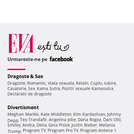
Urmareste-ne pe
Dragoste & Sex
Dragoste
Romantic
Viata sexuala
Relatii
Cuplu
Iubire
,
,
,
,
,
,
Casatorie
Sex
Kama Sutra
Pozitii sexuale Kamasutra
,
,
,
,
Declaratii de dragoste
Divertisment
Meghan Markle
Kate Middleton
Kim Kardashian
Johnny
,
,
,
Teo Trandafir
Angelina Jolie
Dana Rogoz
Dani Otil
Depp
,
,
,
,
,
Smiley
Andra
Delia
Gina Pistol
Justin Bieber
Melania
,
,
,
,
,
Program TV
Program Pro TV
Program Antena 1
Trump
,
,
,