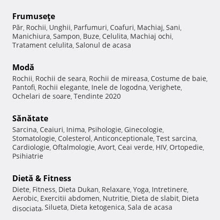
Frumuseţe
Păr
Rochii
Unghii
Parfumuri
Coafuri
Machiaj
Sani
,
,
,
,
,
,
,
Manichiura
Sampon
Buze
Celulita
Machiaj ochi
,
,
,
,
,
Tratament celulita
Salonul de acasa
,
Modă
Rochii
Rochii de seara
Rochii de mireasa
Costume de baie
,
,
,
,
Pantofi
Rochii elegante
Inele de logodna
Verighete
,
,
,
,
Ochelari de soare
Tendinte 2020
,
Sănătate
Sarcina
Ceaiuri
Inima
Psihologie
Ginecologie
,
,
,
,
,
Stomatologie
Colesterol
Anticonceptionale
Test sarcina
,
,
,
,
Cardiologie
Oftalmologie
Avort
Ceai verde
HIV
Ortopedie
,
,
,
,
,
,
Psihiatrie
Dietă & Fitness
Diete
Fitness
Dieta Dukan
Relaxare
Yoga
Intretinere
,
,
,
,
,
,
Aerobic
Exercitii abdomen
Nutritie
Dieta de slabit
Dieta
,
,
,
,
Silueta
Dieta ketogenica
Sala de acasa
disociata
,
,
,