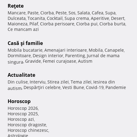
Reţete
Mancare
Paste
Ciorba
Peste
Sos
Salata
Cafea
Supa
,
,
,
,
,
,
,
,
Dulceata
Tocanita
Cocktail
Supa crema
Aperitive
Desert
,
,
,
,
,
,
Maioneza
Pilaf
Ciorba perisoare
Ciorba pui
Ciorba burta
,
,
,
,
,
Ce mancam azi
Casă şi familie
Mobila bucatarie
Amenajari interioare
Mobila
Canapele
,
,
,
,
Dormitoare
Design interior
Parenting
Jurnal de mama
,
,
,
Gravide
Femei curajoase
Autism
singura
,
,
,
Actualitate
Din culise
Interviu
Stirea zilei
Tema zilei
Iesirea din
,
,
,
,
Despărţiri celebre
Vesti Bune
Covid-19
Pandemie
autism
,
,
,
,
Horoscop
Horoscop 2026
,
Horoscop 2025
,
Horoscop azi
,
Horoscop dragoste
,
Horoscop chinezesc
,
Astrologie
,