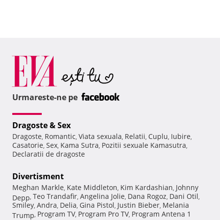
Urmareste-ne pe
Dragoste & Sex
Dragoste
Romantic
Viata sexuala
Relatii
Cuplu
Iubire
,
,
,
,
,
,
Casatorie
Sex
Kama Sutra
Pozitii sexuale Kamasutra
,
,
,
,
Declaratii de dragoste
Divertisment
Meghan Markle
Kate Middleton
Kim Kardashian
Johnny
,
,
,
Teo Trandafir
Angelina Jolie
Dana Rogoz
Dani Otil
Depp
,
,
,
,
,
Smiley
Andra
Delia
Gina Pistol
Justin Bieber
Melania
,
,
,
,
,
Program TV
Program Pro TV
Program Antena 1
Trump
,
,
,