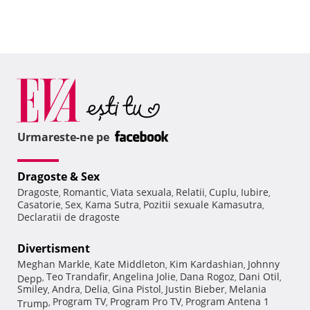
Urmareste-ne pe
Dragoste & Sex
Dragoste
Romantic
Viata sexuala
Relatii
Cuplu
Iubire
,
,
,
,
,
,
Casatorie
Sex
Kama Sutra
Pozitii sexuale Kamasutra
,
,
,
,
Declaratii de dragoste
Divertisment
Meghan Markle
Kate Middleton
Kim Kardashian
Johnny
,
,
,
Teo Trandafir
Angelina Jolie
Dana Rogoz
Dani Otil
Depp
,
,
,
,
,
Smiley
Andra
Delia
Gina Pistol
Justin Bieber
Melania
,
,
,
,
,
Program TV
Program Pro TV
Program Antena 1
Trump
,
,
,