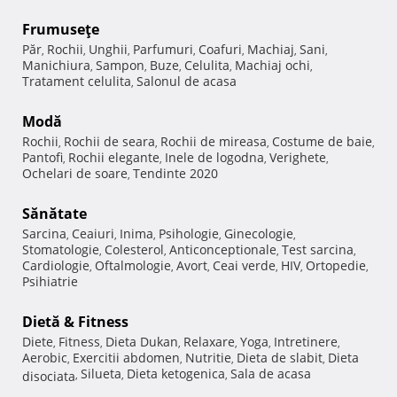
Frumuseţe
Păr
Rochii
Unghii
Parfumuri
Coafuri
Machiaj
Sani
,
,
,
,
,
,
,
Manichiura
Sampon
Buze
Celulita
Machiaj ochi
,
,
,
,
,
Tratament celulita
Salonul de acasa
,
Modă
Rochii
Rochii de seara
Rochii de mireasa
Costume de baie
,
,
,
,
Pantofi
Rochii elegante
Inele de logodna
Verighete
,
,
,
,
Ochelari de soare
Tendinte 2020
,
Sănătate
Sarcina
Ceaiuri
Inima
Psihologie
Ginecologie
,
,
,
,
,
Stomatologie
Colesterol
Anticonceptionale
Test sarcina
,
,
,
,
Cardiologie
Oftalmologie
Avort
Ceai verde
HIV
Ortopedie
,
,
,
,
,
,
Psihiatrie
Dietă & Fitness
Diete
Fitness
Dieta Dukan
Relaxare
Yoga
Intretinere
,
,
,
,
,
,
Aerobic
Exercitii abdomen
Nutritie
Dieta de slabit
Dieta
,
,
,
,
Silueta
Dieta ketogenica
Sala de acasa
disociata
,
,
,