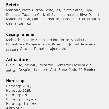
Reţete
Mancare
Paste
Ciorba
Peste
Sos
Salata
Cafea
Supa
,
,
,
,
,
,
,
,
Dulceata
Tocanita
Cocktail
Supa crema
Aperitive
Desert
,
,
,
,
,
,
Maioneza
Pilaf
Ciorba perisoare
Ciorba pui
Ciorba burta
,
,
,
,
,
Ce mancam azi
Casă şi familie
Mobila bucatarie
Amenajari interioare
Mobila
Canapele
,
,
,
,
Dormitoare
Design interior
Parenting
Jurnal de mama
,
,
,
Gravide
Femei curajoase
Autism
singura
,
,
,
Actualitate
Din culise
Interviu
Stirea zilei
Tema zilei
Iesirea din
,
,
,
,
Despărţiri celebre
Vesti Bune
Covid-19
Pandemie
autism
,
,
,
,
Horoscop
Horoscop 2026
,
Horoscop 2025
,
Horoscop azi
,
Horoscop dragoste
,
Horoscop chinezesc
,
Astrologie
,