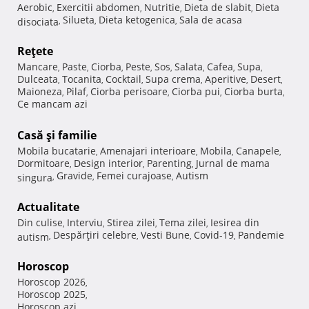
Aerobic
Exercitii abdomen
Nutritie
Dieta de slabit
Dieta
,
,
,
,
Silueta
Dieta ketogenica
Sala de acasa
disociata
,
,
,
Reţete
Mancare
Paste
Ciorba
Peste
Sos
Salata
Cafea
Supa
,
,
,
,
,
,
,
,
Dulceata
Tocanita
Cocktail
Supa crema
Aperitive
Desert
,
,
,
,
,
,
Maioneza
Pilaf
Ciorba perisoare
Ciorba pui
Ciorba burta
,
,
,
,
,
Ce mancam azi
Casă şi familie
Mobila bucatarie
Amenajari interioare
Mobila
Canapele
,
,
,
,
Dormitoare
Design interior
Parenting
Jurnal de mama
,
,
,
Gravide
Femei curajoase
Autism
singura
,
,
,
Actualitate
Din culise
Interviu
Stirea zilei
Tema zilei
Iesirea din
,
,
,
,
Despărţiri celebre
Vesti Bune
Covid-19
Pandemie
autism
,
,
,
,
Horoscop
Horoscop 2026
,
Horoscop 2025
,
Horoscop azi
,