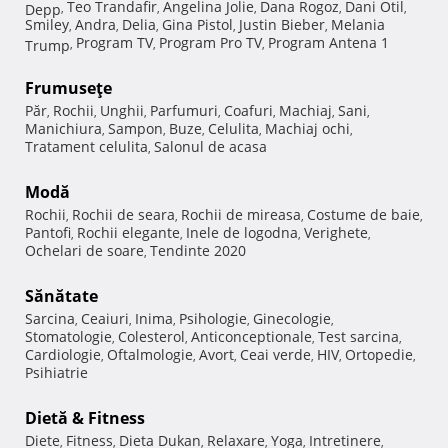
Teo Trandafir
Angelina Jolie
Dana Rogoz
Dani Otil
Depp
,
,
,
,
,
Smiley
Andra
Delia
Gina Pistol
Justin Bieber
Melania
,
,
,
,
,
Program TV
Program Pro TV
Program Antena 1
Trump
,
,
,
Frumuseţe
Păr
Rochii
Unghii
Parfumuri
Coafuri
Machiaj
Sani
,
,
,
,
,
,
,
Manichiura
Sampon
Buze
Celulita
Machiaj ochi
,
,
,
,
,
Tratament celulita
Salonul de acasa
,
Modă
Rochii
Rochii de seara
Rochii de mireasa
Costume de baie
,
,
,
,
Pantofi
Rochii elegante
Inele de logodna
Verighete
,
,
,
,
Ochelari de soare
Tendinte 2020
,
Sănătate
Sarcina
Ceaiuri
Inima
Psihologie
Ginecologie
,
,
,
,
,
Stomatologie
Colesterol
Anticonceptionale
Test sarcina
,
,
,
,
Cardiologie
Oftalmologie
Avort
Ceai verde
HIV
Ortopedie
,
,
,
,
,
,
Psihiatrie
Dietă & Fitness
Diete
Fitness
Dieta Dukan
Relaxare
Yoga
Intretinere
,
,
,
,
,
,