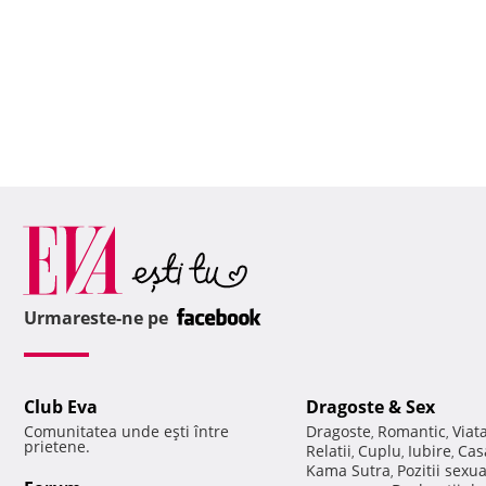
Urmareste-ne pe
Club Eva
Dragoste & Sex
Comunitatea unde eşti între
Dragoste
Romantic
Viat
,
,
prietene.
Relatii
Cuplu
Iubire
Cas
,
,
,
Kama Sutra
Pozitii sexu
,