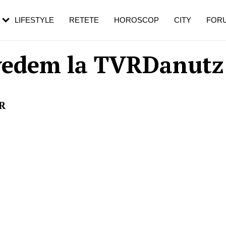
rebui să mergi
și 60 de ani. De ce te trezești mai des
pe măsură ce înaintezi în vârstă
LIFESTYLE
RETETE
HOROSCOP
CITY
FOR
vedem la TVRDanutz
VR