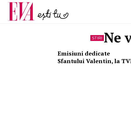
menopauză și când ar t
Carieră
la medic
Actualitate
Ne 
STIRI
Emisiuni dedicate
Sfantului Valentin, la T