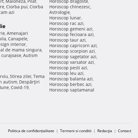
rt
Maioneza
Pilaf
Horoscop dragoste
,
,
,
,
re
Ciorba pui
Ciorba
Horoscop chinezesc
,
,
,
am azi
Astrologie
,
Horoscop lunar
,
Horoscop rac azi
,
lie
Horoscop gemeni azi
,
rie
Amenajari
,
Horoscop fecioara azi
,
ila
Canapele
,
,
Horoscop taur azi
,
sign interior
,
Horoscop capricorn azi
,
nal de mama singura
,
Horoscop scorpion azi
,
 curajoase
Autism
,
Horoscop sagetator azi
,
Horoscop varsator azi
,
Horoscop pesti azi
,
Horoscop leu azi
,
rviu
Stirea zilei
Tema
,
,
Horoscop balanta azi
,
in autism
Despărţiri
,
Horoscop berbec azi
,
 Bune
Covid-19
,
,
Horoscop saptamanal
Politica de confidențialitate
|
Termeni si conditii
|
Redacţia
|
Contact