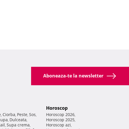
Aboneaza-te la newsletter
Horoscop
e
Ciorba
Peste
Sos
Horoscop 2026
,
,
,
,
,
Supa
Dulceata
Horoscop 2025
,
,
,
ail
Supa crema
Horoscop azi
,
,
,