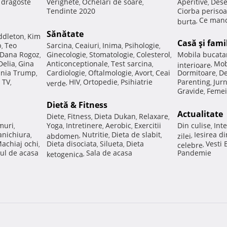
e dragoste
Verighete
Ochelari de soare
Aperitive
Dese
,
,
,
Tendinte 2020
Ciorba perisoa
Ce manc
burta
,
Sănătate
ddleton
Kim
,
Casă şi fami
p
Teo
Sarcina
Ceaiuri
Inima
Psihologie
,
,
,
,
,
Dana Rogoz
Ginecologie
Stomatologie
Colesterol
Mobila bucata
,
,
,
,
Delia
Gina
Anticonceptionale
Test sarcina
Mob
,
,
,
interioare
,
nia Trump
Cardiologie
Oftalmologie
Avort
Ceai
Dormitoare
De
,
,
,
,
,
 TV
HIV
Ortopedie
Psihiatrie
Parenting
Jur
,
verde
,
,
,
,
Gravide
Femei
,
Dietă & Fitness
Actualitate
Diete
Fitness
Dieta Dukan
Relaxare
,
,
,
,
muri
Yoga
Intretinere
Aerobic
Exercitii
Din culise
Inte
,
,
,
,
,
nichiura
Nutritie
Dieta de slabit
Iesirea d
,
abdomen
,
,
,
zilei
,
achiaj ochi
Dieta disociata
Silueta
Dieta
Vesti
,
,
,
celebre
,
ul de acasa
Sala de acasa
Pandemie
ketogenica
,