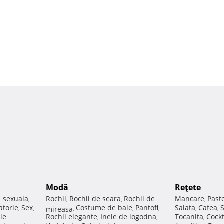
Modă
Reţete
a sexuala
Rochii
Rochii de seara
Rochii de
Mancare
Past
,
,
,
,
atorie
Sex
Costume de baie
Pantofi
Salata
Cafea
,
,
mireasa
,
,
,
,
,
ale
Rochii elegante
Inele de logodna
Tocanita
Cockt
,
,
,