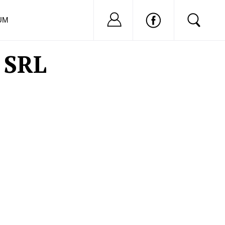
Nu ai cont?
Inregistreaza-
UM
 SRL