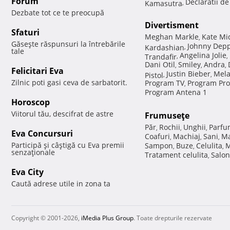
Forum
Declaratii d
Kamasutra
,
Dezbate tot ce te preocupă
Divertisment
Sfaturi
Meghan Markle
Kate Mi
,
Găseşte răspunsuri la întrebările
Johnny Dep
Kardashian
,
tale
Angelina Jolie
Trandafir
,
,
Dani Otil
Smiley
Andra
,
,
,
Felicitari Eva
Justin Bieber
Mela
Pistol
,
,
Zilnic poti gasi ceva de sarbatorit.
Program TV
Program Pro
,
Program Antena 1
Horoscop
Viitorul tău, descifrat de astre
Frumuseţe
Păr
Rochii
Unghii
Parfu
,
,
,
Eva Concursuri
Coafuri
Machiaj
Sani
Ma
,
,
,
Participă şi câştigă cu Eva premii
Sampon
Buze
Celulita
M
,
,
,
senzaţionale
Tratament celulita
Salon
,
Eva City
Caută adrese utile in zona ta
Copyright © 2001-2026,
iMedia Plus Group
. Toate drepturile rezervate