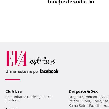
funcție de zodia lui
Urmareste-ne pe
Club Eva
Dragoste & Sex
Comunitatea unde eşti între
Dragoste
Romantic
Viat
,
,
prietene.
Relatii
Cuplu
Iubire
Cas
,
,
,
Kama Sutra
Pozitii sexu
,