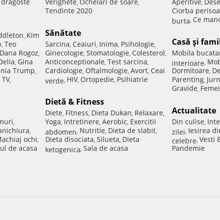
e dragoste
Verighete
Ochelari de soare
Aperitive
Dese
,
,
,
Tendinte 2020
Ciorba perisoa
Ce manc
burta
,
Sănătate
ddleton
Kim
,
Casă şi fami
p
Teo
Sarcina
Ceaiuri
Inima
Psihologie
,
,
,
,
,
Dana Rogoz
Ginecologie
Stomatologie
Colesterol
Mobila bucata
,
,
,
,
Delia
Gina
Anticonceptionale
Test sarcina
Mob
,
,
,
interioare
,
nia Trump
Cardiologie
Oftalmologie
Avort
Ceai
Dormitoare
De
,
,
,
,
,
 TV
HIV
Ortopedie
Psihiatrie
Parenting
Jur
,
verde
,
,
,
,
Gravide
Femei
,
Dietă & Fitness
Actualitate
Diete
Fitness
Dieta Dukan
Relaxare
,
,
,
,
muri
Yoga
Intretinere
Aerobic
Exercitii
Din culise
Inte
,
,
,
,
,
nichiura
Nutritie
Dieta de slabit
Iesirea d
,
abdomen
,
,
,
zilei
,
achiaj ochi
Dieta disociata
Silueta
Dieta
Vesti
,
,
,
celebre
,
ul de acasa
Sala de acasa
Pandemie
ketogenica
,