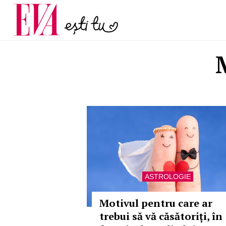
și 60 de ani. De ce te t
Carieră
pe măsură ce înaintez
Actualitate
M
ASTROLOGIE
Motivul pentru care ar
trebui să vă căsătoriți, în