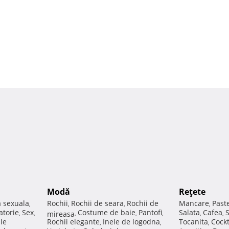
Modă
Reţete
a sexuala
Rochii
Rochii de seara
Rochii de
Mancare
Past
,
,
,
,
atorie
Sex
Costume de baie
Pantofi
Salata
Cafea
,
,
mireasa
,
,
,
,
,
ale
Rochii elegante
Inele de logodna
Tocanita
Cockt
,
,
,