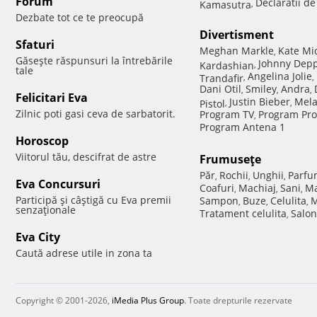
Forum
Declaratii d
Kamasutra
,
Dezbate tot ce te preocupă
Divertisment
Sfaturi
Meghan Markle
Kate Mi
,
Găseşte răspunsuri la întrebările
Johnny Dep
Kardashian
,
tale
Angelina Jolie
Trandafir
,
,
Dani Otil
Smiley
Andra
,
,
,
Felicitari Eva
Justin Bieber
Mela
Pistol
,
,
Zilnic poti gasi ceva de sarbatorit.
Program TV
Program Pro
,
Program Antena 1
Horoscop
Viitorul tău, descifrat de astre
Frumuseţe
Păr
Rochii
Unghii
Parfu
,
,
,
Eva Concursuri
Coafuri
Machiaj
Sani
Ma
,
,
,
Participă şi câştigă cu Eva premii
Sampon
Buze
Celulita
M
,
,
,
senzaţionale
Tratament celulita
Salon
,
Eva City
Caută adrese utile in zona ta
Copyright © 2001-2026,
iMedia Plus Group
. Toate drepturile rezervate