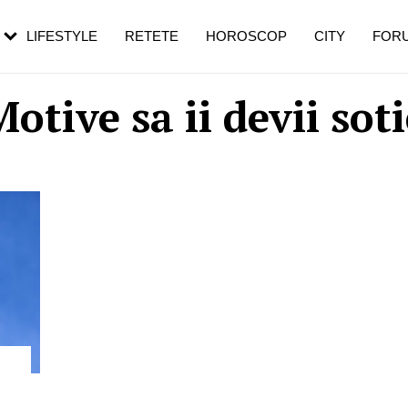
rezești mai des
Cât durează, cum te pregătești și cât
i în vârstă
de dureroasă este investigația
LIFESTYLE
RETETE
HOROSCOP
CITY
FOR
otive sa ii devii sot