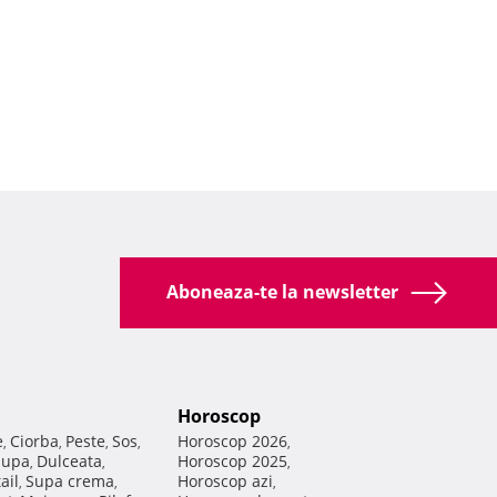
Aboneaza-te la newsletter
Horoscop
e
Ciorba
Peste
Sos
Horoscop 2026
,
,
,
,
,
Supa
Dulceata
Horoscop 2025
,
,
,
ail
Supa crema
Horoscop azi
,
,
,