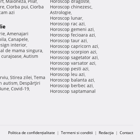
rt
Maioneza
Pilaf
Horoscop dragoste
,
,
,
,
re
Ciorba pui
Ciorba
Horoscop chinezesc
,
,
,
am azi
Astrologie
,
Horoscop lunar
,
Horoscop rac azi
,
lie
Horoscop gemeni azi
,
rie
Amenajari
,
Horoscop fecioara azi
,
ila
Canapele
,
,
Horoscop taur azi
,
sign interior
,
Horoscop capricorn azi
,
nal de mama singura
,
Horoscop scorpion azi
,
 curajoase
Autism
,
Horoscop sagetator azi
,
Horoscop varsator azi
,
Horoscop pesti azi
,
Horoscop leu azi
,
rviu
Stirea zilei
Tema
,
,
Horoscop balanta azi
,
in autism
Despărţiri
,
Horoscop berbec azi
,
 Bune
Covid-19
,
,
Horoscop saptamanal
Politica de confidențialitate
|
Termeni si conditii
|
Redacţia
|
Contact