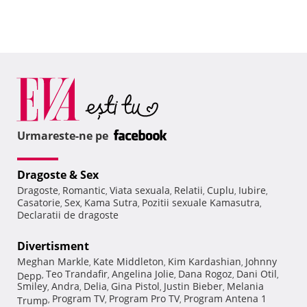
Urmareste-ne pe
Dragoste & Sex
Dragoste
Romantic
Viata sexuala
Relatii
Cuplu
Iubire
,
,
,
,
,
,
Casatorie
Sex
Kama Sutra
Pozitii sexuale Kamasutra
,
,
,
,
Declaratii de dragoste
Divertisment
Meghan Markle
Kate Middleton
Kim Kardashian
Johnny
,
,
,
Teo Trandafir
Angelina Jolie
Dana Rogoz
Dani Otil
Depp
,
,
,
,
,
Smiley
Andra
Delia
Gina Pistol
Justin Bieber
Melania
,
,
,
,
,
Program TV
Program Pro TV
Program Antena 1
Trump
,
,
,