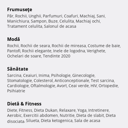
Frumuseţe
Păr
Rochii
Unghii
Parfumuri
Coafuri
Machiaj
Sani
,
,
,
,
,
,
,
Manichiura
Sampon
Buze
Celulita
Machiaj ochi
,
,
,
,
,
Tratament celulita
Salonul de acasa
,
Modă
Rochii
Rochii de seara
Rochii de mireasa
Costume de baie
,
,
,
,
Pantofi
Rochii elegante
Inele de logodna
Verighete
,
,
,
,
Ochelari de soare
Tendinte 2020
,
Sănătate
Sarcina
Ceaiuri
Inima
Psihologie
Ginecologie
,
,
,
,
,
Stomatologie
Colesterol
Anticonceptionale
Test sarcina
,
,
,
,
Cardiologie
Oftalmologie
Avort
Ceai verde
HIV
Ortopedie
,
,
,
,
,
,
Psihiatrie
Dietă & Fitness
Diete
Fitness
Dieta Dukan
Relaxare
Yoga
Intretinere
,
,
,
,
,
,
Aerobic
Exercitii abdomen
Nutritie
Dieta de slabit
Dieta
,
,
,
,
Silueta
Dieta ketogenica
Sala de acasa
disociata
,
,
,