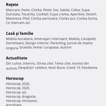
Reţete
Mancare
Paste
Ciorba
Peste
Sos
Salata
Cafea
Supa
,
,
,
,
,
,
,
,
Dulceata
Tocanita
Cocktail
Supa crema
Aperitive
Desert
,
,
,
,
,
,
Maioneza
Pilaf
Ciorba perisoare
Ciorba pui
Ciorba burta
,
,
,
,
,
Ce mancam azi
Casă şi familie
Mobila bucatarie
Amenajari interioare
Mobila
Canapele
,
,
,
,
Dormitoare
Design interior
Parenting
Jurnal de mama
,
,
,
Gravide
Femei curajoase
Autism
singura
,
,
,
Actualitate
Din culise
Interviu
Stirea zilei
Tema zilei
Iesirea din
,
,
,
,
Despărţiri celebre
Vesti Bune
Covid-19
Pandemie
autism
,
,
,
,
Horoscop
Horoscop 2026
,
Horoscop 2025
,
Horoscop azi
,
Horoscop dragoste
,
Horoscop chinezesc
,
Astrologie
,