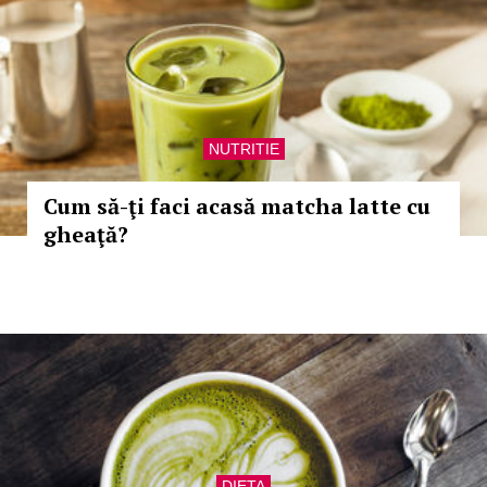
NUTRITIE
Cum să-ţi faci acasă matcha latte cu
gheaţă?
DIETA