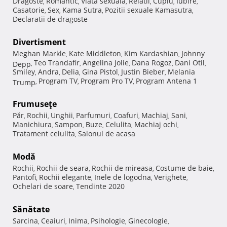
Dragoste
Romantic
Viata sexuala
Relatii
Cuplu
Iubire
,
,
,
,
,
,
Casatorie
Sex
Kama Sutra
Pozitii sexuale Kamasutra
,
,
,
,
Declaratii de dragoste
Divertisment
Meghan Markle
Kate Middleton
Kim Kardashian
Johnny
,
,
,
Teo Trandafir
Angelina Jolie
Dana Rogoz
Dani Otil
Depp
,
,
,
,
,
Smiley
Andra
Delia
Gina Pistol
Justin Bieber
Melania
,
,
,
,
,
Program TV
Program Pro TV
Program Antena 1
Trump
,
,
,
Frumuseţe
Păr
Rochii
Unghii
Parfumuri
Coafuri
Machiaj
Sani
,
,
,
,
,
,
,
Manichiura
Sampon
Buze
Celulita
Machiaj ochi
,
,
,
,
,
Tratament celulita
Salonul de acasa
,
Modă
Rochii
Rochii de seara
Rochii de mireasa
Costume de baie
,
,
,
,
Pantofi
Rochii elegante
Inele de logodna
Verighete
,
,
,
,
Ochelari de soare
Tendinte 2020
,
Sănătate
Sarcina
Ceaiuri
Inima
Psihologie
Ginecologie
,
,
,
,
,