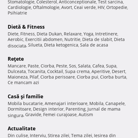
Stomatologie
Colesterol
Anticonceptionale
Test sarcina
,
,
,
,
Cardiologie
Oftalmologie
Avort
Ceai verde
HIV
Ortopedie
,
,
,
,
,
,
Psihiatrie
Dietă & Fitness
Diete
Fitness
Dieta Dukan
Relaxare
Yoga
Intretinere
,
,
,
,
,
,
Aerobic
Exercitii abdomen
Nutritie
Dieta de slabit
Dieta
,
,
,
,
Silueta
Dieta ketogenica
Sala de acasa
disociata
,
,
,
Reţete
Mancare
Paste
Ciorba
Peste
Sos
Salata
Cafea
Supa
,
,
,
,
,
,
,
,
Dulceata
Tocanita
Cocktail
Supa crema
Aperitive
Desert
,
,
,
,
,
,
Maioneza
Pilaf
Ciorba perisoare
Ciorba pui
Ciorba burta
,
,
,
,
,
Ce mancam azi
Casă şi familie
Mobila bucatarie
Amenajari interioare
Mobila
Canapele
,
,
,
,
Dormitoare
Design interior
Parenting
Jurnal de mama
,
,
,
Gravide
Femei curajoase
Autism
singura
,
,
,
Actualitate
Din culise
Interviu
Stirea zilei
Tema zilei
Iesirea din
,
,
,
,