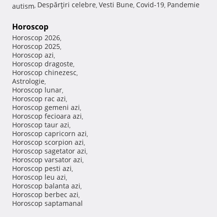
Despărţiri celebre
Vesti Bune
Covid-19
Pandemie
autism
,
,
,
,
Horoscop
Horoscop 2026
,
Horoscop 2025
,
Horoscop azi
,
Horoscop dragoste
,
Horoscop chinezesc
,
Astrologie
,
Horoscop lunar
,
Horoscop rac azi
,
Horoscop gemeni azi
,
Horoscop fecioara azi
,
Horoscop taur azi
,
Horoscop capricorn azi
,
Horoscop scorpion azi
,
Horoscop sagetator azi
,
Horoscop varsator azi
,
Horoscop pesti azi
,
Horoscop leu azi
,
Horoscop balanta azi
,
Horoscop berbec azi
,
Horoscop saptamanal