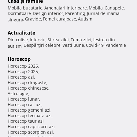
Casă şi familie
Mobila bucatarie
Amenajari interioare
Mobila
Canapele
,
,
,
,
Dormitoare
Design interior
Parenting
Jurnal de mama
,
,
,
Gravide
Femei curajoase
Autism
singura
,
,
,
Actualitate
Din culise
Interviu
Stirea zilei
Tema zilei
Iesirea din
,
,
,
,
Despărţiri celebre
Vesti Bune
Covid-19
Pandemie
autism
,
,
,
,
Horoscop
Horoscop 2026
,
Horoscop 2025
,
Horoscop azi
,
Horoscop dragoste
,
Horoscop chinezesc
,
Astrologie
,
Horoscop lunar
,
Horoscop rac azi
,
Horoscop gemeni azi
,
Horoscop fecioara azi
,
Horoscop taur azi
,
Horoscop capricorn azi
,
Horoscop scorpion azi
,