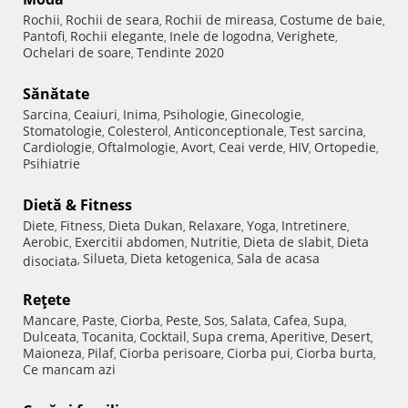
Rochii
Rochii de seara
Rochii de mireasa
Costume de baie
,
,
,
,
Pantofi
Rochii elegante
Inele de logodna
Verighete
,
,
,
,
Ochelari de soare
Tendinte 2020
,
Sănătate
Sarcina
Ceaiuri
Inima
Psihologie
Ginecologie
,
,
,
,
,
Stomatologie
Colesterol
Anticonceptionale
Test sarcina
,
,
,
,
Cardiologie
Oftalmologie
Avort
Ceai verde
HIV
Ortopedie
,
,
,
,
,
,
Psihiatrie
Dietă & Fitness
Diete
Fitness
Dieta Dukan
Relaxare
Yoga
Intretinere
,
,
,
,
,
,
Aerobic
Exercitii abdomen
Nutritie
Dieta de slabit
Dieta
,
,
,
,
Silueta
Dieta ketogenica
Sala de acasa
disociata
,
,
,
Reţete
Mancare
Paste
Ciorba
Peste
Sos
Salata
Cafea
Supa
,
,
,
,
,
,
,
,
Dulceata
Tocanita
Cocktail
Supa crema
Aperitive
Desert
,
,
,
,
,
,
Maioneza
Pilaf
Ciorba perisoare
Ciorba pui
Ciorba burta
,
,
,
,
,
Ce mancam azi