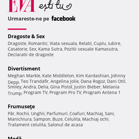
Urmareste-ne pe
Dragoste & Sex
Dragoste
Romantic
Viata sexuala
Relatii
Cuplu
Iubire
,
,
,
,
,
,
Casatorie
Sex
Kama Sutra
Pozitii sexuale Kamasutra
,
,
,
,
Declaratii de dragoste
Divertisment
Meghan Markle
Kate Middleton
Kim Kardashian
Johnny
,
,
,
Teo Trandafir
Angelina Jolie
Dana Rogoz
Dani Otil
Depp
,
,
,
,
,
Smiley
Andra
Delia
Gina Pistol
Justin Bieber
Melania
,
,
,
,
,
Program TV
Program Pro TV
Program Antena 1
Trump
,
,
,
Frumuseţe
Păr
Rochii
Unghii
Parfumuri
Coafuri
Machiaj
Sani
,
,
,
,
,
,
,
Manichiura
Sampon
Buze
Celulita
Machiaj ochi
,
,
,
,
,
Tratament celulita
Salonul de acasa
,
Modă