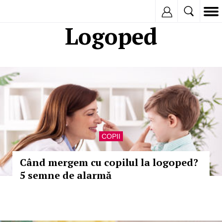
Inregistreaza
Logoped
COPII
Când mergem cu copilul la logoped?
5 semne de alarmă