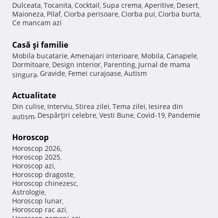
Dulceata
Tocanita
Cocktail
Supa crema
Aperitive
Desert
,
,
,
,
,
,
Maioneza
Pilaf
Ciorba perisoare
Ciorba pui
Ciorba burta
,
,
,
,
,
Ce mancam azi
Casă şi familie
Mobila bucatarie
Amenajari interioare
Mobila
Canapele
,
,
,
,
Dormitoare
Design interior
Parenting
Jurnal de mama
,
,
,
Gravide
Femei curajoase
Autism
singura
,
,
,
Actualitate
Din culise
Interviu
Stirea zilei
Tema zilei
Iesirea din
,
,
,
,
Despărţiri celebre
Vesti Bune
Covid-19
Pandemie
autism
,
,
,
,
Horoscop
Horoscop 2026
,
Horoscop 2025
,
Horoscop azi
,
Horoscop dragoste
,
Horoscop chinezesc
,
Astrologie
,
Horoscop lunar
,
Horoscop rac azi
,