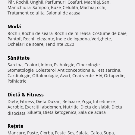
Păr
Rochii
Unghii
Parfumuri
Coafuri
Machiaj
Sani
,
,
,
,
,
,
,
Manichiura
Sampon
Buze
Celulita
Machiaj ochi
,
,
,
,
,
Tratament celulita
Salonul de acasa
,
Modă
Rochii
Rochii de seara
Rochii de mireasa
Costume de baie
,
,
,
,
Pantofi
Rochii elegante
Inele de logodna
Verighete
,
,
,
,
Ochelari de soare
Tendinte 2020
,
Sănătate
Sarcina
Ceaiuri
Inima
Psihologie
Ginecologie
,
,
,
,
,
Stomatologie
Colesterol
Anticonceptionale
Test sarcina
,
,
,
,
Cardiologie
Oftalmologie
Avort
Ceai verde
HIV
Ortopedie
,
,
,
,
,
,
Psihiatrie
Dietă & Fitness
Diete
Fitness
Dieta Dukan
Relaxare
Yoga
Intretinere
,
,
,
,
,
,
Aerobic
Exercitii abdomen
Nutritie
Dieta de slabit
Dieta
,
,
,
,
Silueta
Dieta ketogenica
Sala de acasa
disociata
,
,
,
Reţete
Mancare
Paste
Ciorba
Peste
Sos
Salata
Cafea
Supa
,
,
,
,
,
,
,
,