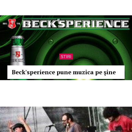
STIRI
Beck'sperience pune muzica pe şine