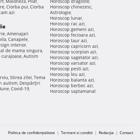
rt
Maioneza
Pilaf
Horoscop dragoste
,
,
,
,
re
Ciorba pui
Ciorba
Horoscop chinezesc
,
,
,
am azi
Astrologie
,
Horoscop lunar
,
Horoscop rac azi
,
lie
Horoscop gemeni azi
,
rie
Amenajari
,
Horoscop fecioara azi
,
ila
Canapele
,
,
Horoscop taur azi
,
sign interior
,
Horoscop capricorn azi
,
nal de mama singura
,
Horoscop scorpion azi
,
 curajoase
Autism
,
Horoscop sagetator azi
,
Horoscop varsator azi
,
Horoscop pesti azi
,
Horoscop leu azi
,
rviu
Stirea zilei
Tema
,
,
Horoscop balanta azi
,
in autism
Despărţiri
,
Horoscop berbec azi
,
 Bune
Covid-19
,
,
Horoscop saptamanal
Politica de confidențialitate
|
Termeni si conditii
|
Redacţia
|
Contact