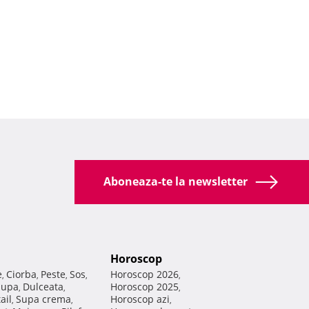
Aboneaza-te la newsletter
Horoscop
e
Ciorba
Peste
Sos
Horoscop 2026
,
,
,
,
,
Supa
Dulceata
Horoscop 2025
,
,
,
ail
Supa crema
Horoscop azi
,
,
,