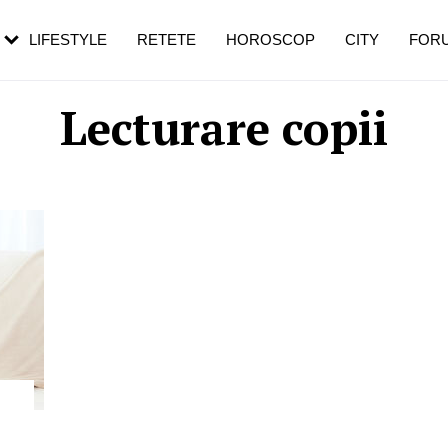
rebui să mergi
și 60 de ani. De ce te trezești mai des
pe măsură ce înaintezi în vârstă
LIFESTYLE
RETETE
HOROSCOP
CITY
FOR
Lecturare copii