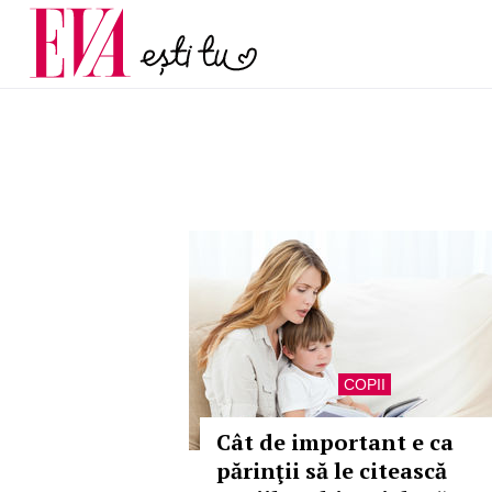
menopauză și când ar t
Carieră
la medic
Actualitate
COPII
Cât de important e ca
părinţii să le citească