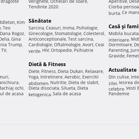
e dragoste
Verighete
Ochelari de soare
Aperitive
Dese
,
,
,
Tendinte 2020
Ciorba perisoa
Ce manc
burta
,
Sănătate
ddleton
Kim
,
Casă şi fami
p
Teo
Sarcina
Ceaiuri
Inima
Psihologie
,
,
,
,
,
Dana Rogoz
Ginecologie
Stomatologie
Colesterol
Mobila bucata
,
,
,
,
Delia
Gina
Anticonceptionale
Test sarcina
Mob
,
,
,
interioare
,
nia Trump
Cardiologie
Oftalmologie
Avort
Ceai
Dormitoare
De
,
,
,
,
,
 TV
HIV
Ortopedie
Psihiatrie
Parenting
Jur
,
verde
,
,
,
,
Gravide
Femei
,
Dietă & Fitness
Actualitate
Diete
Fitness
Dieta Dukan
Relaxare
,
,
,
,
muri
Yoga
Intretinere
Aerobic
Exercitii
Din culise
Inte
,
,
,
,
,
nichiura
Nutritie
Dieta de slabit
Iesirea d
,
abdomen
,
,
,
zilei
,
achiaj ochi
Dieta disociata
Silueta
Dieta
Vesti
,
,
,
celebre
,
ul de acasa
Sala de acasa
Pandemie
ketogenica
,