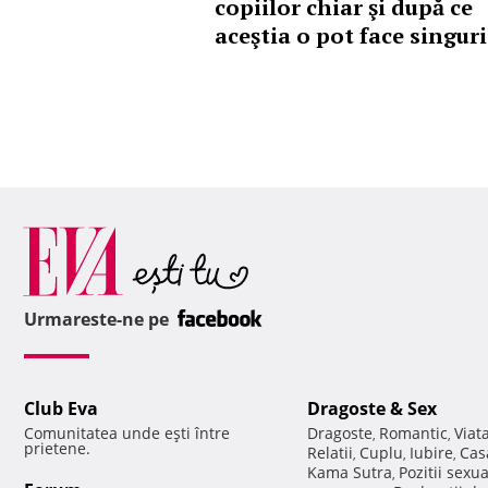
copiilor chiar şi după ce
aceştia o pot face singuri
Urmareste-ne pe
Club Eva
Dragoste & Sex
Comunitatea unde eşti între
Dragoste
Romantic
Viat
,
,
prietene.
Relatii
Cuplu
Iubire
Cas
,
,
,
Kama Sutra
Pozitii sexu
,