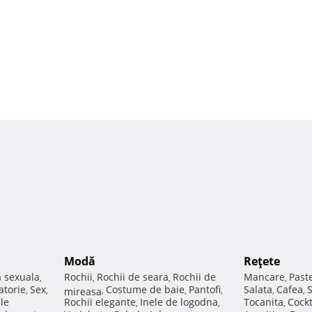
Modă
Reţete
a sexuala
Rochii
Rochii de seara
Rochii de
Mancare
Past
,
,
,
,
atorie
Sex
Costume de baie
Pantofi
Salata
Cafea
,
,
mireasa
,
,
,
,
,
ale
Rochii elegante
Inele de logodna
Tocanita
Cockt
,
,
,