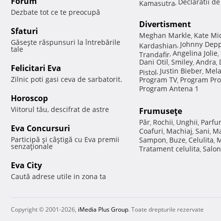
Forum
Declaratii d
Kamasutra
,
Dezbate tot ce te preocupă
Divertisment
Sfaturi
Meghan Markle
Kate Mi
,
Găseşte răspunsuri la întrebările
Johnny Dep
Kardashian
,
tale
Angelina Jolie
Trandafir
,
,
Dani Otil
Smiley
Andra
,
,
,
Felicitari Eva
Justin Bieber
Mela
Pistol
,
,
Zilnic poti gasi ceva de sarbatorit.
Program TV
Program Pro
,
Program Antena 1
Horoscop
Viitorul tău, descifrat de astre
Frumuseţe
Păr
Rochii
Unghii
Parfu
,
,
,
Eva Concursuri
Coafuri
Machiaj
Sani
Ma
,
,
,
Participă şi câştigă cu Eva premii
Sampon
Buze
Celulita
M
,
,
,
senzaţionale
Tratament celulita
Salon
,
Eva City
Caută adrese utile in zona ta
Copyright © 2001-2026,
iMedia Plus Group
. Toate drepturile rezervate