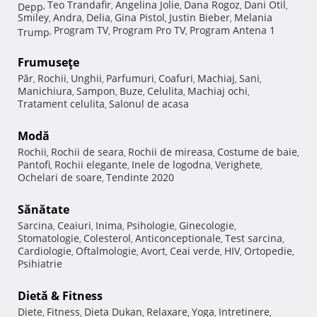
Teo Trandafir
Angelina Jolie
Dana Rogoz
Dani Otil
Depp
,
,
,
,
,
Smiley
Andra
Delia
Gina Pistol
Justin Bieber
Melania
,
,
,
,
,
Program TV
Program Pro TV
Program Antena 1
Trump
,
,
,
Frumuseţe
Păr
Rochii
Unghii
Parfumuri
Coafuri
Machiaj
Sani
,
,
,
,
,
,
,
Manichiura
Sampon
Buze
Celulita
Machiaj ochi
,
,
,
,
,
Tratament celulita
Salonul de acasa
,
Modă
Rochii
Rochii de seara
Rochii de mireasa
Costume de baie
,
,
,
,
Pantofi
Rochii elegante
Inele de logodna
Verighete
,
,
,
,
Ochelari de soare
Tendinte 2020
,
Sănătate
Sarcina
Ceaiuri
Inima
Psihologie
Ginecologie
,
,
,
,
,
Stomatologie
Colesterol
Anticonceptionale
Test sarcina
,
,
,
,
Cardiologie
Oftalmologie
Avort
Ceai verde
HIV
Ortopedie
,
,
,
,
,
,
Psihiatrie
Dietă & Fitness
Diete
Fitness
Dieta Dukan
Relaxare
Yoga
Intretinere
,
,
,
,
,
,