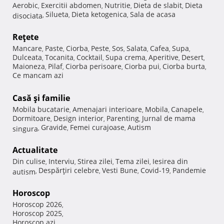
Aerobic
Exercitii abdomen
Nutritie
Dieta de slabit
Dieta
,
,
,
,
Silueta
Dieta ketogenica
Sala de acasa
disociata
,
,
,
Reţete
Mancare
Paste
Ciorba
Peste
Sos
Salata
Cafea
Supa
,
,
,
,
,
,
,
,
Dulceata
Tocanita
Cocktail
Supa crema
Aperitive
Desert
,
,
,
,
,
,
Maioneza
Pilaf
Ciorba perisoare
Ciorba pui
Ciorba burta
,
,
,
,
,
Ce mancam azi
Casă şi familie
Mobila bucatarie
Amenajari interioare
Mobila
Canapele
,
,
,
,
Dormitoare
Design interior
Parenting
Jurnal de mama
,
,
,
Gravide
Femei curajoase
Autism
singura
,
,
,
Actualitate
Din culise
Interviu
Stirea zilei
Tema zilei
Iesirea din
,
,
,
,
Despărţiri celebre
Vesti Bune
Covid-19
Pandemie
autism
,
,
,
,
Horoscop
Horoscop 2026
,
Horoscop 2025
,
Horoscop azi
,