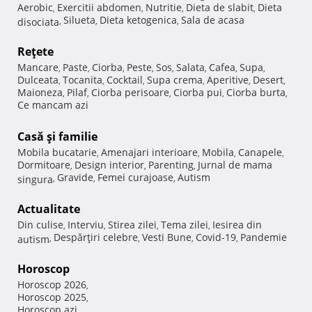
Aerobic
Exercitii abdomen
Nutritie
Dieta de slabit
Dieta
,
,
,
,
Silueta
Dieta ketogenica
Sala de acasa
disociata
,
,
,
Reţete
Mancare
Paste
Ciorba
Peste
Sos
Salata
Cafea
Supa
,
,
,
,
,
,
,
,
Dulceata
Tocanita
Cocktail
Supa crema
Aperitive
Desert
,
,
,
,
,
,
Maioneza
Pilaf
Ciorba perisoare
Ciorba pui
Ciorba burta
,
,
,
,
,
Ce mancam azi
Casă şi familie
Mobila bucatarie
Amenajari interioare
Mobila
Canapele
,
,
,
,
Dormitoare
Design interior
Parenting
Jurnal de mama
,
,
,
Gravide
Femei curajoase
Autism
singura
,
,
,
Actualitate
Din culise
Interviu
Stirea zilei
Tema zilei
Iesirea din
,
,
,
,
Despărţiri celebre
Vesti Bune
Covid-19
Pandemie
autism
,
,
,
,
Horoscop
Horoscop 2026
,
Horoscop 2025
,
Horoscop azi
,