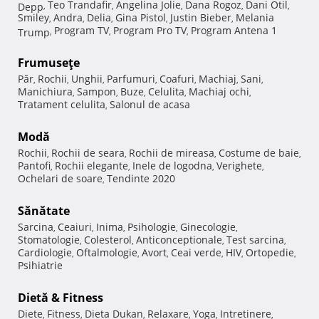
Teo Trandafir
Angelina Jolie
Dana Rogoz
Dani Otil
Depp
,
,
,
,
,
Smiley
Andra
Delia
Gina Pistol
Justin Bieber
Melania
,
,
,
,
,
Program TV
Program Pro TV
Program Antena 1
Trump
,
,
,
Frumuseţe
Păr
Rochii
Unghii
Parfumuri
Coafuri
Machiaj
Sani
,
,
,
,
,
,
,
Manichiura
Sampon
Buze
Celulita
Machiaj ochi
,
,
,
,
,
Tratament celulita
Salonul de acasa
,
Modă
Rochii
Rochii de seara
Rochii de mireasa
Costume de baie
,
,
,
,
Pantofi
Rochii elegante
Inele de logodna
Verighete
,
,
,
,
Ochelari de soare
Tendinte 2020
,
Sănătate
Sarcina
Ceaiuri
Inima
Psihologie
Ginecologie
,
,
,
,
,
Stomatologie
Colesterol
Anticonceptionale
Test sarcina
,
,
,
,
Cardiologie
Oftalmologie
Avort
Ceai verde
HIV
Ortopedie
,
,
,
,
,
,
Psihiatrie
Dietă & Fitness
Diete
Fitness
Dieta Dukan
Relaxare
Yoga
Intretinere
,
,
,
,
,
,