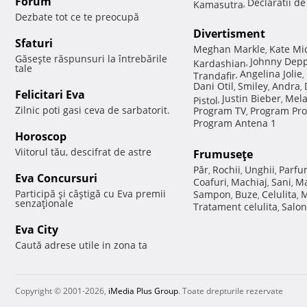
Forum
Declaratii d
Kamasutra
,
Dezbate tot ce te preocupă
Divertisment
Sfaturi
Meghan Markle
Kate Mi
,
Găseşte răspunsuri la întrebările
Johnny Dep
Kardashian
,
tale
Angelina Jolie
Trandafir
,
,
Dani Otil
Smiley
Andra
,
,
,
Felicitari Eva
Justin Bieber
Mela
Pistol
,
,
Zilnic poti gasi ceva de sarbatorit.
Program TV
Program Pro
,
Program Antena 1
Horoscop
Viitorul tău, descifrat de astre
Frumuseţe
Păr
Rochii
Unghii
Parfu
,
,
,
Eva Concursuri
Coafuri
Machiaj
Sani
Ma
,
,
,
Participă şi câştigă cu Eva premii
Sampon
Buze
Celulita
M
,
,
,
senzaţionale
Tratament celulita
Salon
,
Eva City
Caută adrese utile in zona ta
Copyright © 2001-2026,
iMedia Plus Group
. Toate drepturile rezervate