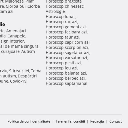
rt
Maioneza
Pilaf
Horoscop dragoste
,
,
,
,
re
Ciorba pui
Ciorba
Horoscop chinezesc
,
,
,
am azi
Astrologie
,
Horoscop lunar
,
Horoscop rac azi
,
lie
Horoscop gemeni azi
,
rie
Amenajari
,
Horoscop fecioara azi
,
ila
Canapele
,
,
Horoscop taur azi
,
sign interior
,
Horoscop capricorn azi
,
nal de mama singura
,
Horoscop scorpion azi
,
 curajoase
Autism
,
Horoscop sagetator azi
,
Horoscop varsator azi
,
Horoscop pesti azi
,
Horoscop leu azi
,
rviu
Stirea zilei
Tema
,
,
Horoscop balanta azi
,
in autism
Despărţiri
,
Horoscop berbec azi
,
 Bune
Covid-19
,
,
Horoscop saptamanal
Politica de confidențialitate
|
Termeni si conditii
|
Redacţia
|
Contact