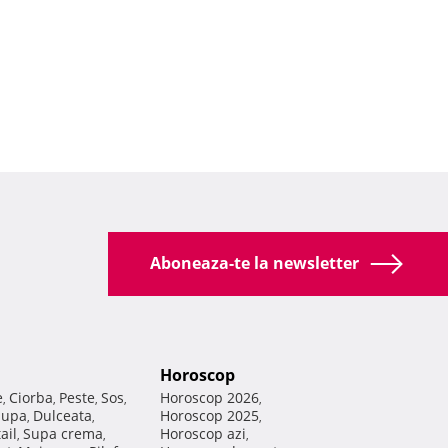
Aboneaza-te la newsletter
Horoscop
e
Ciorba
Peste
Sos
Horoscop 2026
,
,
,
,
,
Supa
Dulceata
Horoscop 2025
,
,
,
ail
Supa crema
Horoscop azi
,
,
,