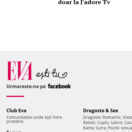
doar la J'adore Tv
Urmareste-ne pe
Club Eva
Dragoste & Sex
Comunitatea unde eşti între
Dragoste
Romantic
Viat
,
,
prietene.
Relatii
Cuplu
Iubire
Cas
,
,
,
Kama Sutra
Pozitii sexu
,