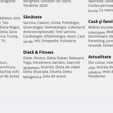
e dragoste
Verighete
Ochelari de soare
Aperitive
Dese
,
,
,
Tendinte 2020
Ciorba perisoa
Ce manc
burta
,
Sănătate
ddleton
Kim
,
Casă şi fami
p
Teo
Sarcina
Ceaiuri
Inima
Psihologie
,
,
,
,
,
Dana Rogoz
Ginecologie
Stomatologie
Colesterol
Mobila bucata
,
,
,
,
Delia
Gina
Anticonceptionale
Test sarcina
Mob
,
,
,
interioare
,
nia Trump
Cardiologie
Oftalmologie
Avort
Ceai
Dormitoare
De
,
,
,
,
,
 TV
HIV
Ortopedie
Psihiatrie
Parenting
Jur
,
verde
,
,
,
,
Gravide
Femei
,
Dietă & Fitness
Actualitate
Diete
Fitness
Dieta Dukan
Relaxare
,
,
,
,
muri
Yoga
Intretinere
Aerobic
Exercitii
Din culise
Inte
,
,
,
,
,
nichiura
Nutritie
Dieta de slabit
Iesirea d
,
abdomen
,
,
,
zilei
,
achiaj ochi
Dieta disociata
Silueta
Dieta
Vesti
,
,
,
celebre
,
ul de acasa
Sala de acasa
Pandemie
ketogenica
,