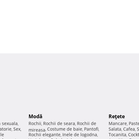
Modă
Reţete
a sexuala
Rochii
Rochii de seara
Rochii de
Mancare
Past
,
,
,
,
atorie
Sex
Costume de baie
Pantofi
Salata
Cafea
,
,
mireasa
,
,
,
,
,
ale
Rochii elegante
Inele de logodna
Tocanita
Cockt
,
,
,