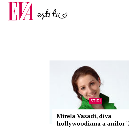
și 60 de ani. De ce te t
Carieră
pe măsură ce înaintez
Actualitate
STIRI
Mirela Vasadi, diva
hollywoodiana a anilor '