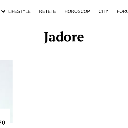
rezești mai des
Cât durează, cum te pregătești și cât
i în vârstă
de dureroasă este investigația
LIFESTYLE
RETETE
HOROSCOP
CITY
FOR
Jadore
70