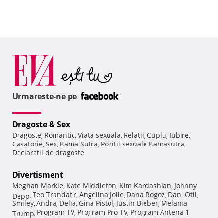
Urmareste-ne pe
Dragoste & Sex
Dragoste
Romantic
Viata sexuala
Relatii
Cuplu
Iubire
,
,
,
,
,
,
Casatorie
Sex
Kama Sutra
Pozitii sexuale Kamasutra
,
,
,
,
Declaratii de dragoste
Divertisment
Meghan Markle
Kate Middleton
Kim Kardashian
Johnny
,
,
,
Teo Trandafir
Angelina Jolie
Dana Rogoz
Dani Otil
Depp
,
,
,
,
,
Smiley
Andra
Delia
Gina Pistol
Justin Bieber
Melania
,
,
,
,
,
Program TV
Program Pro TV
Program Antena 1
Trump
,
,
,