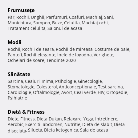
Frumuseţe
Păr
Rochii
Unghii
Parfumuri
Coafuri
Machiaj
Sani
,
,
,
,
,
,
,
Manichiura
Sampon
Buze
Celulita
Machiaj ochi
,
,
,
,
,
Tratament celulita
Salonul de acasa
,
Modă
Rochii
Rochii de seara
Rochii de mireasa
Costume de baie
,
,
,
,
Pantofi
Rochii elegante
Inele de logodna
Verighete
,
,
,
,
Ochelari de soare
Tendinte 2020
,
Sănătate
Sarcina
Ceaiuri
Inima
Psihologie
Ginecologie
,
,
,
,
,
Stomatologie
Colesterol
Anticonceptionale
Test sarcina
,
,
,
,
Cardiologie
Oftalmologie
Avort
Ceai verde
HIV
Ortopedie
,
,
,
,
,
,
Psihiatrie
Dietă & Fitness
Diete
Fitness
Dieta Dukan
Relaxare
Yoga
Intretinere
,
,
,
,
,
,
Aerobic
Exercitii abdomen
Nutritie
Dieta de slabit
Dieta
,
,
,
,
Silueta
Dieta ketogenica
Sala de acasa
disociata
,
,
,