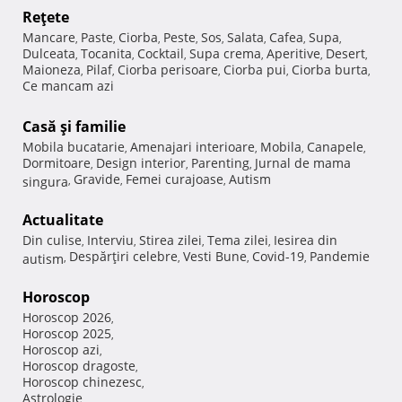
Reţete
Mancare
Paste
Ciorba
Peste
Sos
Salata
Cafea
Supa
,
,
,
,
,
,
,
,
Dulceata
Tocanita
Cocktail
Supa crema
Aperitive
Desert
,
,
,
,
,
,
Maioneza
Pilaf
Ciorba perisoare
Ciorba pui
Ciorba burta
,
,
,
,
,
Ce mancam azi
Casă şi familie
Mobila bucatarie
Amenajari interioare
Mobila
Canapele
,
,
,
,
Dormitoare
Design interior
Parenting
Jurnal de mama
,
,
,
Gravide
Femei curajoase
Autism
singura
,
,
,
Actualitate
Din culise
Interviu
Stirea zilei
Tema zilei
Iesirea din
,
,
,
,
Despărţiri celebre
Vesti Bune
Covid-19
Pandemie
autism
,
,
,
,
Horoscop
Horoscop 2026
,
Horoscop 2025
,
Horoscop azi
,
Horoscop dragoste
,
Horoscop chinezesc
,
Astrologie
,