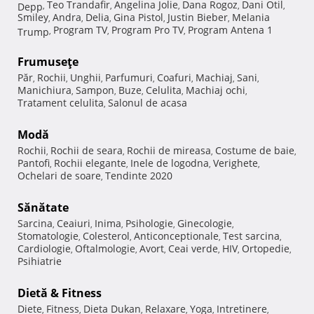
Teo Trandafir
Angelina Jolie
Dana Rogoz
Dani Otil
Depp
,
,
,
,
,
Smiley
Andra
Delia
Gina Pistol
Justin Bieber
Melania
,
,
,
,
,
Program TV
Program Pro TV
Program Antena 1
Trump
,
,
,
Frumuseţe
Păr
Rochii
Unghii
Parfumuri
Coafuri
Machiaj
Sani
,
,
,
,
,
,
,
Manichiura
Sampon
Buze
Celulita
Machiaj ochi
,
,
,
,
,
Tratament celulita
Salonul de acasa
,
Modă
Rochii
Rochii de seara
Rochii de mireasa
Costume de baie
,
,
,
,
Pantofi
Rochii elegante
Inele de logodna
Verighete
,
,
,
,
Ochelari de soare
Tendinte 2020
,
Sănătate
Sarcina
Ceaiuri
Inima
Psihologie
Ginecologie
,
,
,
,
,
Stomatologie
Colesterol
Anticonceptionale
Test sarcina
,
,
,
,
Cardiologie
Oftalmologie
Avort
Ceai verde
HIV
Ortopedie
,
,
,
,
,
,
Psihiatrie
Dietă & Fitness
Diete
Fitness
Dieta Dukan
Relaxare
Yoga
Intretinere
,
,
,
,
,
,