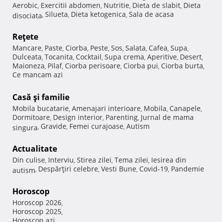
Aerobic
Exercitii abdomen
Nutritie
Dieta de slabit
Dieta
,
,
,
,
Silueta
Dieta ketogenica
Sala de acasa
disociata
,
,
,
Reţete
Mancare
Paste
Ciorba
Peste
Sos
Salata
Cafea
Supa
,
,
,
,
,
,
,
,
Dulceata
Tocanita
Cocktail
Supa crema
Aperitive
Desert
,
,
,
,
,
,
Maioneza
Pilaf
Ciorba perisoare
Ciorba pui
Ciorba burta
,
,
,
,
,
Ce mancam azi
Casă şi familie
Mobila bucatarie
Amenajari interioare
Mobila
Canapele
,
,
,
,
Dormitoare
Design interior
Parenting
Jurnal de mama
,
,
,
Gravide
Femei curajoase
Autism
singura
,
,
,
Actualitate
Din culise
Interviu
Stirea zilei
Tema zilei
Iesirea din
,
,
,
,
Despărţiri celebre
Vesti Bune
Covid-19
Pandemie
autism
,
,
,
,
Horoscop
Horoscop 2026
,
Horoscop 2025
,
Horoscop azi
,