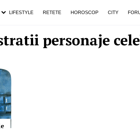
rebui să mergi
și 60 de ani. De ce te trezești mai des
pe măsură ce înaintezi în vârstă
LIFESTYLE
RETETE
HOROSCOP
CITY
FOR
stratii personaje cel
le