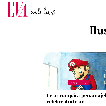
menopauză și când ar t
Carieră
la medic
Actualitate
Ilu
DIN CULISE
Ce ar cumpăra personaje
celebre dintr-un