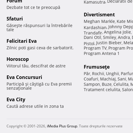
Forum
Declaratii d
Kamasutra
,
Dezbate tot ce te preocupă
Divertisment
Sfaturi
Meghan Markle
Kate Mi
,
Găseşte răspunsuri la întrebările
Johnny Dep
Kardashian
,
tale
Angelina Jolie
Trandafir
,
,
Dani Otil
Smiley
Andra
,
,
,
Felicitari Eva
Justin Bieber
Mela
Pistol
,
,
Zilnic poti gasi ceva de sarbatorit.
Program TV
Program Pro
,
Program Antena 1
Horoscop
Viitorul tău, descifrat de astre
Frumuseţe
Păr
Rochii
Unghii
Parfu
,
,
,
Eva Concursuri
Coafuri
Machiaj
Sani
Ma
,
,
,
Participă şi câştigă cu Eva premii
Sampon
Buze
Celulita
M
,
,
,
senzaţionale
Tratament celulita
Salon
,
Eva City
Caută adrese utile in zona ta
Copyright © 2001-2026,
iMedia Plus Group
. Toate drepturile rezervate