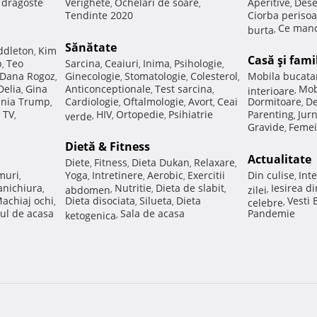
e dragoste
Verighete
Ochelari de soare
Aperitive
Dese
,
,
,
Tendinte 2020
Ciorba perisoa
Ce manc
burta
,
Sănătate
ddleton
Kim
,
Casă şi fami
p
Teo
Sarcina
Ceaiuri
Inima
Psihologie
,
,
,
,
,
Dana Rogoz
Ginecologie
Stomatologie
Colesterol
Mobila bucata
,
,
,
,
Delia
Gina
Anticonceptionale
Test sarcina
Mob
,
,
,
interioare
,
nia Trump
Cardiologie
Oftalmologie
Avort
Ceai
Dormitoare
De
,
,
,
,
,
 TV
HIV
Ortopedie
Psihiatrie
Parenting
Jur
,
verde
,
,
,
,
Gravide
Femei
,
Dietă & Fitness
Actualitate
Diete
Fitness
Dieta Dukan
Relaxare
,
,
,
,
muri
Yoga
Intretinere
Aerobic
Exercitii
Din culise
Inte
,
,
,
,
,
nichiura
Nutritie
Dieta de slabit
Iesirea d
,
abdomen
,
,
,
zilei
,
achiaj ochi
Dieta disociata
Silueta
Dieta
Vesti
,
,
,
celebre
,
ul de acasa
Sala de acasa
Pandemie
ketogenica
,