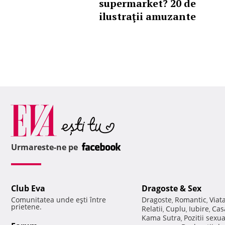
supermarket? 20 de
ilustraţii amuzante
Urmareste-ne pe
Club Eva
Dragoste & Sex
Comunitatea unde eşti între
Dragoste
Romantic
Viat
,
,
prietene.
Relatii
Cuplu
Iubire
Cas
,
,
,
Kama Sutra
Pozitii sexu
,