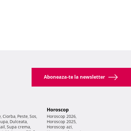
Aboneaza-te la newsletter
Horoscop
e
Ciorba
Peste
Sos
Horoscop 2026
,
,
,
,
,
Supa
Dulceata
Horoscop 2025
,
,
,
ail
Supa crema
Horoscop azi
,
,
,