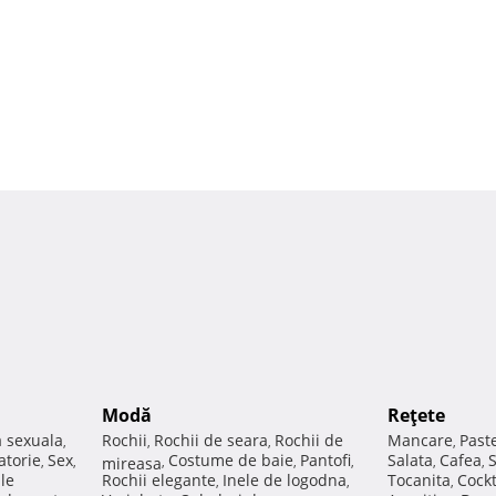
Modă
Reţete
a sexuala
Rochii
Rochii de seara
Rochii de
Mancare
Past
,
,
,
,
atorie
Sex
Costume de baie
Pantofi
Salata
Cafea
,
,
mireasa
,
,
,
,
,
ale
Rochii elegante
Inele de logodna
Tocanita
Cockt
,
,
,