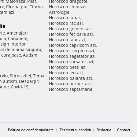
rt
Maioneza
Pilaf
Horoscop dragoste
,
,
,
,
re
Ciorba pui
Ciorba
Horoscop chinezesc
,
,
,
am azi
Astrologie
,
Horoscop lunar
,
Horoscop rac azi
,
lie
Horoscop gemeni azi
,
rie
Amenajari
,
Horoscop fecioara azi
,
ila
Canapele
,
,
Horoscop taur azi
,
sign interior
,
Horoscop capricorn azi
,
nal de mama singura
,
Horoscop scorpion azi
,
 curajoase
Autism
,
Horoscop sagetator azi
,
Horoscop varsator azi
,
Horoscop pesti azi
,
Horoscop leu azi
,
rviu
Stirea zilei
Tema
,
,
Horoscop balanta azi
,
in autism
Despărţiri
,
Horoscop berbec azi
,
 Bune
Covid-19
,
,
Horoscop saptamanal
Politica de confidențialitate
|
Termeni si conditii
|
Redacţia
|
Contact