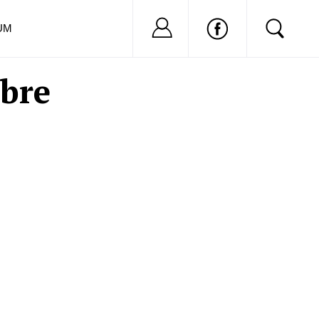
Nu ai cont?
Inregistreaza-
UM
ebre