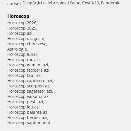
Despărţiri celebre
Vesti Bune
Covid-19
Pandemie
autism
,
,
,
,
Horoscop
Horoscop 2026
,
Horoscop 2025
,
Horoscop azi
,
Horoscop dragoste
,
Horoscop chinezesc
,
Astrologie
,
Horoscop lunar
,
Horoscop rac azi
,
Horoscop gemeni azi
,
Horoscop fecioara azi
,
Horoscop taur azi
,
Horoscop capricorn azi
,
Horoscop scorpion azi
,
Horoscop sagetator azi
,
Horoscop varsator azi
,
Horoscop pesti azi
,
Horoscop leu azi
,
Horoscop balanta azi
,
Horoscop berbec azi
,
Horoscop saptamanal