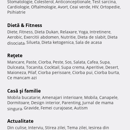
Stomatologie
Colesterol
Anticonceptionale
Test sarcina
,
,
,
,
Cardiologie
Oftalmologie
Avort
Ceai verde
HIV
Ortopedie
,
,
,
,
,
,
Psihiatrie
Dietă & Fitness
Diete
Fitness
Dieta Dukan
Relaxare
Yoga
Intretinere
,
,
,
,
,
,
Aerobic
Exercitii abdomen
Nutritie
Dieta de slabit
Dieta
,
,
,
,
Silueta
Dieta ketogenica
Sala de acasa
disociata
,
,
,
Reţete
Mancare
Paste
Ciorba
Peste
Sos
Salata
Cafea
Supa
,
,
,
,
,
,
,
,
Dulceata
Tocanita
Cocktail
Supa crema
Aperitive
Desert
,
,
,
,
,
,
Maioneza
Pilaf
Ciorba perisoare
Ciorba pui
Ciorba burta
,
,
,
,
,
Ce mancam azi
Casă şi familie
Mobila bucatarie
Amenajari interioare
Mobila
Canapele
,
,
,
,
Dormitoare
Design interior
Parenting
Jurnal de mama
,
,
,
Gravide
Femei curajoase
Autism
singura
,
,
,
Actualitate
Din culise
Interviu
Stirea zilei
Tema zilei
Iesirea din
,
,
,
,