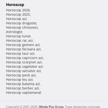
Horoscop
Horoscop 2026
,
Horoscop 2025
,
Horoscop azi
,
Horoscop dragoste
,
Horoscop chinezesc
,
Astrologie
,
Horoscop lunar
,
Horoscop rac azi
,
Horoscop gemeni azi
,
Horoscop fecioara azi
,
Horoscop taur azi
,
Horoscop capricorn azi
,
Horoscop scorpion azi
,
Horoscop sagetator azi
,
Horoscop varsator azi
,
Horoscop pesti azi
,
Horoscop leu azi
,
Horoscop balanta azi
,
Horoscop berbec azi
,
Horoscop saptamanal
Copyright © 2001-2026,
iMedia Plus Group
. Toate drepturile rezervate