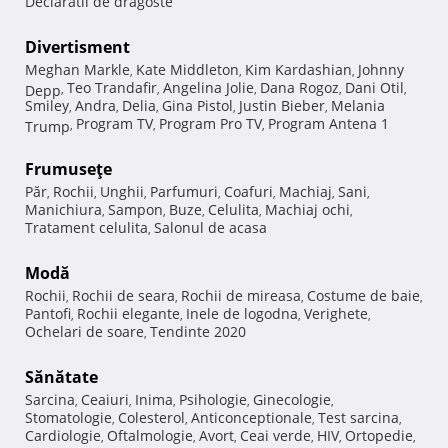
Declaratii de dragoste
Divertisment
Meghan Markle
Kate Middleton
Kim Kardashian
Johnny
,
,
,
Teo Trandafir
Angelina Jolie
Dana Rogoz
Dani Otil
Depp
,
,
,
,
,
Smiley
Andra
Delia
Gina Pistol
Justin Bieber
Melania
,
,
,
,
,
Program TV
Program Pro TV
Program Antena 1
Trump
,
,
,
Frumuseţe
Păr
Rochii
Unghii
Parfumuri
Coafuri
Machiaj
Sani
,
,
,
,
,
,
,
Manichiura
Sampon
Buze
Celulita
Machiaj ochi
,
,
,
,
,
Tratament celulita
Salonul de acasa
,
Modă
Rochii
Rochii de seara
Rochii de mireasa
Costume de baie
,
,
,
,
Pantofi
Rochii elegante
Inele de logodna
Verighete
,
,
,
,
Ochelari de soare
Tendinte 2020
,
Sănătate
Sarcina
Ceaiuri
Inima
Psihologie
Ginecologie
,
,
,
,
,
Stomatologie
Colesterol
Anticonceptionale
Test sarcina
,
,
,
,
Cardiologie
Oftalmologie
Avort
Ceai verde
HIV
Ortopedie
,
,
,
,
,
,