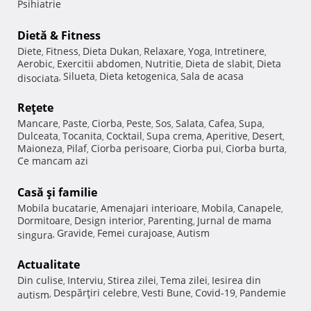
Psihiatrie
Dietă & Fitness
Diete
Fitness
Dieta Dukan
Relaxare
Yoga
Intretinere
,
,
,
,
,
,
Aerobic
Exercitii abdomen
Nutritie
Dieta de slabit
Dieta
,
,
,
,
Silueta
Dieta ketogenica
Sala de acasa
disociata
,
,
,
Reţete
Mancare
Paste
Ciorba
Peste
Sos
Salata
Cafea
Supa
,
,
,
,
,
,
,
,
Dulceata
Tocanita
Cocktail
Supa crema
Aperitive
Desert
,
,
,
,
,
,
Maioneza
Pilaf
Ciorba perisoare
Ciorba pui
Ciorba burta
,
,
,
,
,
Ce mancam azi
Casă şi familie
Mobila bucatarie
Amenajari interioare
Mobila
Canapele
,
,
,
,
Dormitoare
Design interior
Parenting
Jurnal de mama
,
,
,
Gravide
Femei curajoase
Autism
singura
,
,
,
Actualitate
Din culise
Interviu
Stirea zilei
Tema zilei
Iesirea din
,
,
,
,
Despărţiri celebre
Vesti Bune
Covid-19
Pandemie
autism
,
,
,
,