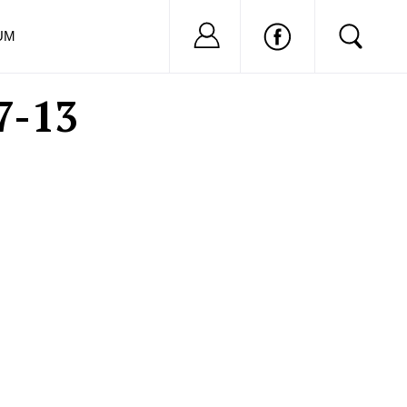
Nu ai cont?
Inregistreaza-
UM
7-13