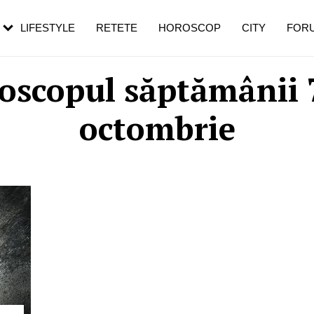
rezești mai des
Cât durează, cum te pregătești și cât
i în vârstă
de dureroasă este investigația
LIFESTYLE
RETETE
HOROSCOP
CITY
FOR
oscopul săptămânii 
octombrie