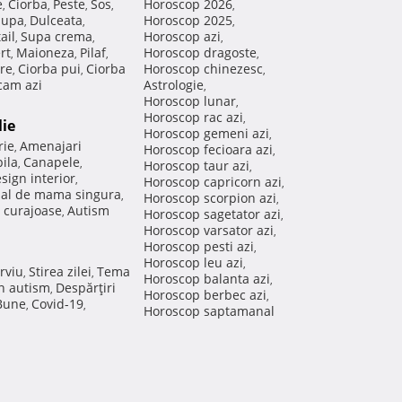
e
Ciorba
Peste
Sos
Horoscop 2026
,
,
,
,
,
Supa
Dulceata
Horoscop 2025
,
,
,
ail
Supa crema
Horoscop azi
,
,
,
rt
Maioneza
Pilaf
Horoscop dragoste
,
,
,
,
re
Ciorba pui
Ciorba
Horoscop chinezesc
,
,
,
am azi
Astrologie
,
Horoscop lunar
,
Horoscop rac azi
,
lie
Horoscop gemeni azi
,
rie
Amenajari
,
Horoscop fecioara azi
,
ila
Canapele
,
,
Horoscop taur azi
,
sign interior
,
Horoscop capricorn azi
,
nal de mama singura
,
Horoscop scorpion azi
,
 curajoase
Autism
,
Horoscop sagetator azi
,
Horoscop varsator azi
,
Horoscop pesti azi
,
Horoscop leu azi
,
rviu
Stirea zilei
Tema
,
,
Horoscop balanta azi
,
in autism
Despărţiri
,
Horoscop berbec azi
,
 Bune
Covid-19
,
,
Horoscop saptamanal