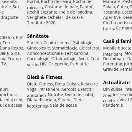
a sexuala
Rochii
Rochii de seara
Rochii de
Mancare
Past
,
,
,
,
atorie
Sex
Costume de baie
Pantofi
Salata
Cafea
,
,
mireasa
,
,
,
,
,
ale
Rochii elegante
Inele de logodna
Tocanita
Cockt
,
,
,
e dragoste
Verighete
Ochelari de soare
Aperitive
Dese
,
,
,
Tendinte 2020
Ciorba perisoa
Ce manc
burta
,
Sănătate
ddleton
Kim
,
Casă şi fami
p
Teo
Sarcina
Ceaiuri
Inima
Psihologie
,
,
,
,
,
Dana Rogoz
Ginecologie
Stomatologie
Colesterol
Mobila bucata
,
,
,
,
Delia
Gina
Anticonceptionale
Test sarcina
Mob
,
,
,
interioare
,
nia Trump
Cardiologie
Oftalmologie
Avort
Ceai
Dormitoare
De
,
,
,
,
,
 TV
HIV
Ortopedie
Psihiatrie
Parenting
Jur
,
verde
,
,
,
,
Gravide
Femei
,
Dietă & Fitness
Actualitate
Diete
Fitness
Dieta Dukan
Relaxare
,
,
,
,
muri
Yoga
Intretinere
Aerobic
Exercitii
Din culise
Inte
,
,
,
,
,
nichiura
Nutritie
Dieta de slabit
Iesirea d
,
abdomen
,
,
,
zilei
,
achiaj ochi
Dieta disociata
Silueta
Dieta
Vesti
,
,
,
celebre
,
ul de acasa
Sala de acasa
Pandemie
ketogenica
,