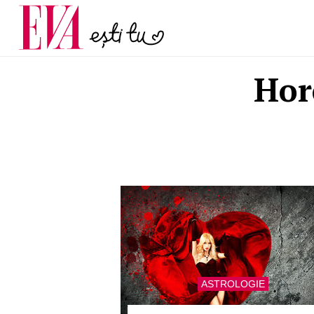
și 60 de ani. De ce te t
Carieră
pe măsură ce înaintez
Actualitate
Hor
ASTROLOGIE