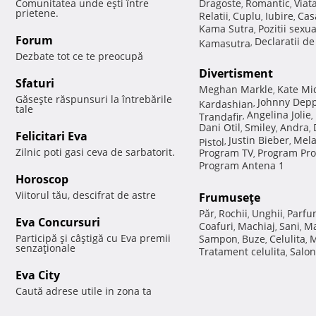
Comunitatea unde eşti între
Dragoste
Romantic
Viat
,
,
prietene.
Relatii
Cuplu
Iubire
Cas
,
,
,
Kama Sutra
Pozitii sexu
,
Forum
Declaratii d
Kamasutra
,
Dezbate tot ce te preocupă
Divertisment
Sfaturi
Meghan Markle
Kate Mi
,
Găseşte răspunsuri la întrebările
Johnny Dep
Kardashian
,
tale
Angelina Jolie
Trandafir
,
,
Dani Otil
Smiley
Andra
,
,
,
Felicitari Eva
Justin Bieber
Mela
Pistol
,
,
Zilnic poti gasi ceva de sarbatorit.
Program TV
Program Pro
,
Program Antena 1
Horoscop
Viitorul tău, descifrat de astre
Frumuseţe
Păr
Rochii
Unghii
Parfu
,
,
,
Eva Concursuri
Coafuri
Machiaj
Sani
Ma
,
,
,
Participă şi câştigă cu Eva premii
Sampon
Buze
Celulita
M
,
,
,
senzaţionale
Tratament celulita
Salon
,
Eva City
Caută adrese utile in zona ta