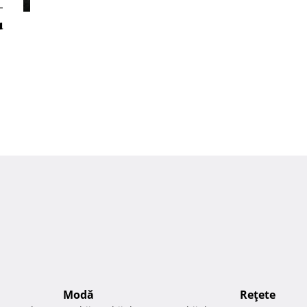
-
u
Modă
Reţete