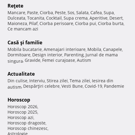
Reţete
Mancare
Paste
Ciorba
Peste
Sos
Salata
Cafea
Supa
,
,
,
,
,
,
,
,
Dulceata
Tocanita
Cocktail
Supa crema
Aperitive
Desert
,
,
,
,
,
,
Maioneza
Pilaf
Ciorba perisoare
Ciorba pui
Ciorba burta
,
,
,
,
,
Ce mancam azi
Casă şi familie
Mobila bucatarie
Amenajari interioare
Mobila
Canapele
,
,
,
,
Dormitoare
Design interior
Parenting
Jurnal de mama
,
,
,
Gravide
Femei curajoase
Autism
singura
,
,
,
Actualitate
Din culise
Interviu
Stirea zilei
Tema zilei
Iesirea din
,
,
,
,
Despărţiri celebre
Vesti Bune
Covid-19
Pandemie
autism
,
,
,
,
Horoscop
Horoscop 2026
,
Horoscop 2025
,
Horoscop azi
,
Horoscop dragoste
,
Horoscop chinezesc
,
Astrologie
,