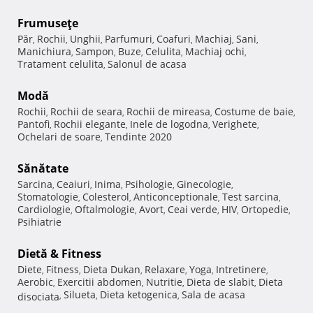
Frumuseţe
Păr
Rochii
Unghii
Parfumuri
Coafuri
Machiaj
Sani
,
,
,
,
,
,
,
Manichiura
Sampon
Buze
Celulita
Machiaj ochi
,
,
,
,
,
Tratament celulita
Salonul de acasa
,
Modă
Rochii
Rochii de seara
Rochii de mireasa
Costume de baie
,
,
,
,
Pantofi
Rochii elegante
Inele de logodna
Verighete
,
,
,
,
Ochelari de soare
Tendinte 2020
,
Sănătate
Sarcina
Ceaiuri
Inima
Psihologie
Ginecologie
,
,
,
,
,
Stomatologie
Colesterol
Anticonceptionale
Test sarcina
,
,
,
,
Cardiologie
Oftalmologie
Avort
Ceai verde
HIV
Ortopedie
,
,
,
,
,
,
Psihiatrie
Dietă & Fitness
Diete
Fitness
Dieta Dukan
Relaxare
Yoga
Intretinere
,
,
,
,
,
,
Aerobic
Exercitii abdomen
Nutritie
Dieta de slabit
Dieta
,
,
,
,
Silueta
Dieta ketogenica
Sala de acasa
disociata
,
,
,