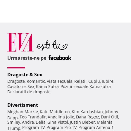
Urmareste-ne pe
Dragoste & Sex
Dragoste
Romantic
Viata sexuala
Relatii
Cuplu
Iubire
,
,
,
,
,
,
Casatorie
Sex
Kama Sutra
Pozitii sexuale Kamasutra
,
,
,
,
Declaratii de dragoste
Divertisment
Meghan Markle
Kate Middleton
Kim Kardashian
Johnny
,
,
,
Teo Trandafir
Angelina Jolie
Dana Rogoz
Dani Otil
Depp
,
,
,
,
,
Smiley
Andra
Delia
Gina Pistol
Justin Bieber
Melania
,
,
,
,
,
Program TV
Program Pro TV
Program Antena 1
Trump
,
,
,