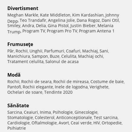
Divertisment
Meghan Markle
Kate Middleton
Kim Kardashian
Johnny
,
,
,
Teo Trandafir
Angelina Jolie
Dana Rogoz
Dani Otil
Depp
,
,
,
,
,
Smiley
Andra
Delia
Gina Pistol
Justin Bieber
Melania
,
,
,
,
,
Program TV
Program Pro TV
Program Antena 1
Trump
,
,
,
Frumuseţe
Păr
Rochii
Unghii
Parfumuri
Coafuri
Machiaj
Sani
,
,
,
,
,
,
,
Manichiura
Sampon
Buze
Celulita
Machiaj ochi
,
,
,
,
,
Tratament celulita
Salonul de acasa
,
Modă
Rochii
Rochii de seara
Rochii de mireasa
Costume de baie
,
,
,
,
Pantofi
Rochii elegante
Inele de logodna
Verighete
,
,
,
,
Ochelari de soare
Tendinte 2020
,
Sănătate
Sarcina
Ceaiuri
Inima
Psihologie
Ginecologie
,
,
,
,
,
Stomatologie
Colesterol
Anticonceptionale
Test sarcina
,
,
,
,
Cardiologie
Oftalmologie
Avort
Ceai verde
HIV
Ortopedie
,
,
,
,
,
,
Psihiatrie