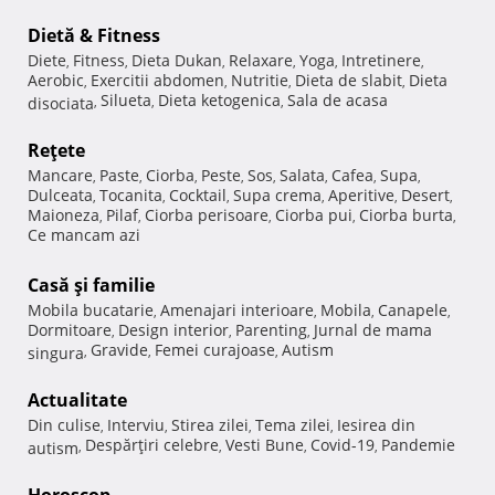
Dietă & Fitness
Diete
Fitness
Dieta Dukan
Relaxare
Yoga
Intretinere
,
,
,
,
,
,
Aerobic
Exercitii abdomen
Nutritie
Dieta de slabit
Dieta
,
,
,
,
Silueta
Dieta ketogenica
Sala de acasa
disociata
,
,
,
Reţete
Mancare
Paste
Ciorba
Peste
Sos
Salata
Cafea
Supa
,
,
,
,
,
,
,
,
Dulceata
Tocanita
Cocktail
Supa crema
Aperitive
Desert
,
,
,
,
,
,
Maioneza
Pilaf
Ciorba perisoare
Ciorba pui
Ciorba burta
,
,
,
,
,
Ce mancam azi
Casă şi familie
Mobila bucatarie
Amenajari interioare
Mobila
Canapele
,
,
,
,
Dormitoare
Design interior
Parenting
Jurnal de mama
,
,
,
Gravide
Femei curajoase
Autism
singura
,
,
,
Actualitate
Din culise
Interviu
Stirea zilei
Tema zilei
Iesirea din
,
,
,
,
Despărţiri celebre
Vesti Bune
Covid-19
Pandemie
autism
,
,
,
,