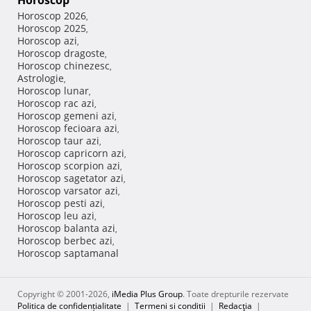
Horoscop
Horoscop 2026
,
Horoscop 2025
,
Horoscop azi
,
Horoscop dragoste
,
Horoscop chinezesc
,
Astrologie
,
Horoscop lunar
,
Horoscop rac azi
,
Horoscop gemeni azi
,
Horoscop fecioara azi
,
Horoscop taur azi
,
Horoscop capricorn azi
,
Horoscop scorpion azi
,
Horoscop sagetator azi
,
Horoscop varsator azi
,
Horoscop pesti azi
,
Horoscop leu azi
,
Horoscop balanta azi
,
Horoscop berbec azi
,
Horoscop saptamanal
Copyright © 2001-2026,
iMedia Plus Group
. Toate drepturile rezervate
Politica de confidențialitate
|
Termeni si conditii
|
Redacţia
|