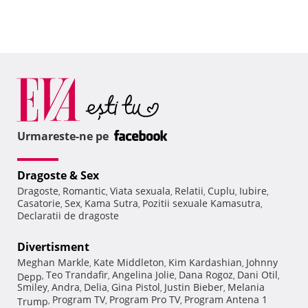
Urmareste-ne pe
Dragoste & Sex
Dragoste
Romantic
Viata sexuala
Relatii
Cuplu
Iubire
,
,
,
,
,
,
Casatorie
Sex
Kama Sutra
Pozitii sexuale Kamasutra
,
,
,
,
Declaratii de dragoste
Divertisment
Meghan Markle
Kate Middleton
Kim Kardashian
Johnny
,
,
,
Teo Trandafir
Angelina Jolie
Dana Rogoz
Dani Otil
Depp
,
,
,
,
,
Smiley
Andra
Delia
Gina Pistol
Justin Bieber
Melania
,
,
,
,
,
Program TV
Program Pro TV
Program Antena 1
Trump
,
,
,