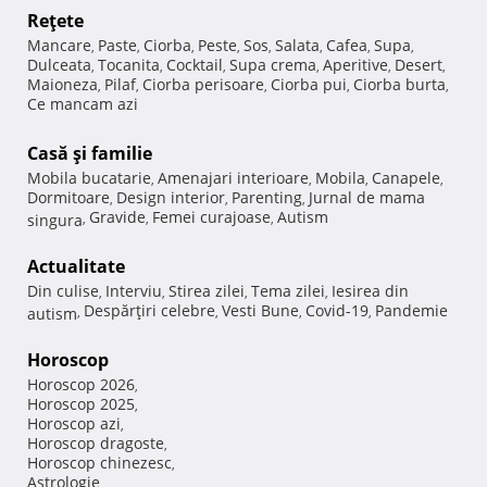
Reţete
Mancare
Paste
Ciorba
Peste
Sos
Salata
Cafea
Supa
,
,
,
,
,
,
,
,
Dulceata
Tocanita
Cocktail
Supa crema
Aperitive
Desert
,
,
,
,
,
,
Maioneza
Pilaf
Ciorba perisoare
Ciorba pui
Ciorba burta
,
,
,
,
,
Ce mancam azi
Casă şi familie
Mobila bucatarie
Amenajari interioare
Mobila
Canapele
,
,
,
,
Dormitoare
Design interior
Parenting
Jurnal de mama
,
,
,
Gravide
Femei curajoase
Autism
singura
,
,
,
Actualitate
Din culise
Interviu
Stirea zilei
Tema zilei
Iesirea din
,
,
,
,
Despărţiri celebre
Vesti Bune
Covid-19
Pandemie
autism
,
,
,
,
Horoscop
Horoscop 2026
,
Horoscop 2025
,
Horoscop azi
,
Horoscop dragoste
,
Horoscop chinezesc
,
Astrologie
,