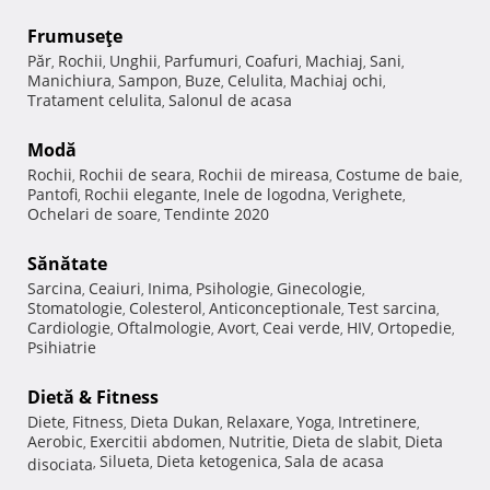
Frumuseţe
Păr
Rochii
Unghii
Parfumuri
Coafuri
Machiaj
Sani
,
,
,
,
,
,
,
Manichiura
Sampon
Buze
Celulita
Machiaj ochi
,
,
,
,
,
Tratament celulita
Salonul de acasa
,
Modă
Rochii
Rochii de seara
Rochii de mireasa
Costume de baie
,
,
,
,
Pantofi
Rochii elegante
Inele de logodna
Verighete
,
,
,
,
Ochelari de soare
Tendinte 2020
,
Sănătate
Sarcina
Ceaiuri
Inima
Psihologie
Ginecologie
,
,
,
,
,
Stomatologie
Colesterol
Anticonceptionale
Test sarcina
,
,
,
,
Cardiologie
Oftalmologie
Avort
Ceai verde
HIV
Ortopedie
,
,
,
,
,
,
Psihiatrie
Dietă & Fitness
Diete
Fitness
Dieta Dukan
Relaxare
Yoga
Intretinere
,
,
,
,
,
,
Aerobic
Exercitii abdomen
Nutritie
Dieta de slabit
Dieta
,
,
,
,
Silueta
Dieta ketogenica
Sala de acasa
disociata
,
,
,