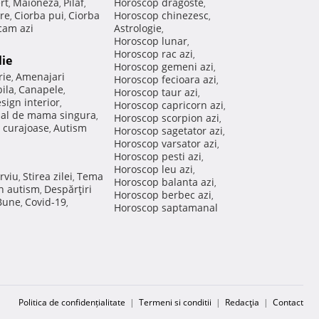
rt
Maioneza
Pilaf
Horoscop dragoste
,
,
,
,
re
Ciorba pui
Ciorba
Horoscop chinezesc
,
,
,
am azi
Astrologie
,
Horoscop lunar
,
Horoscop rac azi
,
lie
Horoscop gemeni azi
,
rie
Amenajari
,
Horoscop fecioara azi
,
ila
Canapele
,
,
Horoscop taur azi
,
sign interior
,
Horoscop capricorn azi
,
nal de mama singura
,
Horoscop scorpion azi
,
 curajoase
Autism
,
Horoscop sagetator azi
,
Horoscop varsator azi
,
Horoscop pesti azi
,
Horoscop leu azi
,
rviu
Stirea zilei
Tema
,
,
Horoscop balanta azi
,
in autism
Despărţiri
,
Horoscop berbec azi
,
 Bune
Covid-19
,
,
Horoscop saptamanal
Politica de confidențialitate
|
Termeni si conditii
|
Redacţia
|
Contact