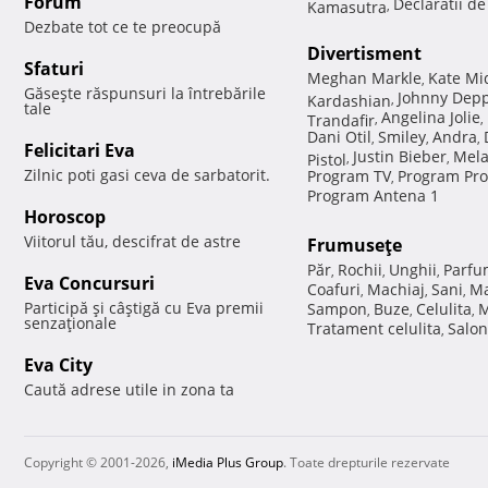
Forum
Declaratii d
Kamasutra
,
Dezbate tot ce te preocupă
Divertisment
Sfaturi
Meghan Markle
Kate Mi
,
Găseşte răspunsuri la întrebările
Johnny Dep
Kardashian
,
tale
Angelina Jolie
Trandafir
,
,
Dani Otil
Smiley
Andra
,
,
,
Felicitari Eva
Justin Bieber
Mela
Pistol
,
,
Zilnic poti gasi ceva de sarbatorit.
Program TV
Program Pro
,
Program Antena 1
Horoscop
Viitorul tău, descifrat de astre
Frumuseţe
Păr
Rochii
Unghii
Parfu
,
,
,
Eva Concursuri
Coafuri
Machiaj
Sani
Ma
,
,
,
Participă şi câştigă cu Eva premii
Sampon
Buze
Celulita
M
,
,
,
senzaţionale
Tratament celulita
Salon
,
Eva City
Caută adrese utile in zona ta
Copyright © 2001-2026,
iMedia Plus Group
. Toate drepturile rezervate