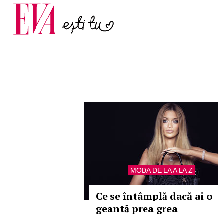
și 60 de ani. De ce te t
Carieră
pe măsură ce înaintez
Actualitate
MODA DE LA A LA Z
Ce se întâmplă dacă ai o
geantă prea grea