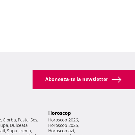
Aboneaza-te la newsletter
Horoscop
e
Ciorba
Peste
Sos
Horoscop 2026
,
,
,
,
,
Supa
Dulceata
Horoscop 2025
,
,
,
ail
Supa crema
Horoscop azi
,
,
,