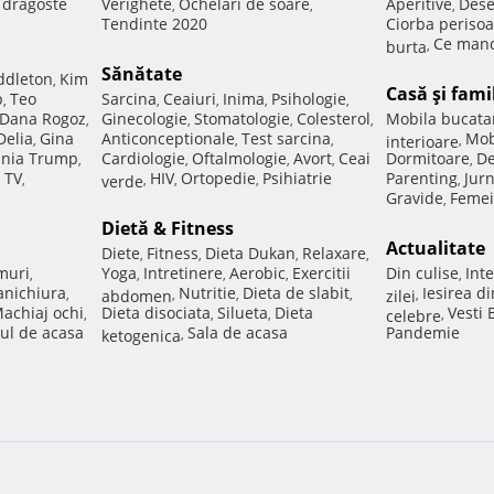
e dragoste
Verighete
Ochelari de soare
Aperitive
Dese
,
,
,
Tendinte 2020
Ciorba perisoa
Ce manc
burta
,
Sănătate
ddleton
Kim
,
Casă şi fami
p
Teo
Sarcina
Ceaiuri
Inima
Psihologie
,
,
,
,
,
Dana Rogoz
Ginecologie
Stomatologie
Colesterol
Mobila bucata
,
,
,
,
Delia
Gina
Anticonceptionale
Test sarcina
Mob
,
,
,
interioare
,
nia Trump
Cardiologie
Oftalmologie
Avort
Ceai
Dormitoare
De
,
,
,
,
,
 TV
HIV
Ortopedie
Psihiatrie
Parenting
Jur
,
verde
,
,
,
,
Gravide
Femei
,
Dietă & Fitness
Actualitate
Diete
Fitness
Dieta Dukan
Relaxare
,
,
,
,
muri
Yoga
Intretinere
Aerobic
Exercitii
Din culise
Inte
,
,
,
,
,
nichiura
Nutritie
Dieta de slabit
Iesirea d
,
abdomen
,
,
,
zilei
,
achiaj ochi
Dieta disociata
Silueta
Dieta
Vesti
,
,
,
celebre
,
ul de acasa
Sala de acasa
Pandemie
ketogenica
,