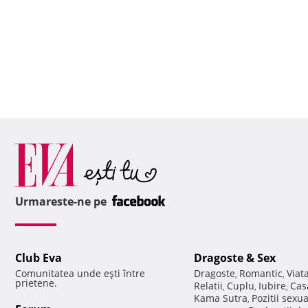
Urmareste-ne pe
Club Eva
Dragoste & Sex
Comunitatea unde eşti între
Dragoste
Romantic
Viat
,
,
prietene.
Relatii
Cuplu
Iubire
Cas
,
,
,
Kama Sutra
Pozitii sexu
,