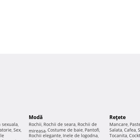
Modă
Reţete
a sexuala
Rochii
Rochii de seara
Rochii de
Mancare
Past
,
,
,
,
atorie
Sex
Costume de baie
Pantofi
Salata
Cafea
,
,
mireasa
,
,
,
,
,
ale
Rochii elegante
Inele de logodna
Tocanita
Cockt
,
,
,