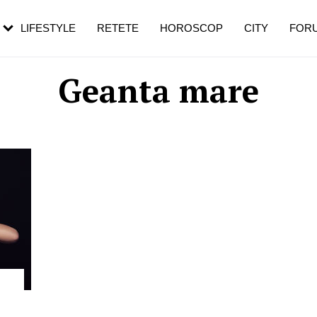
rezești mai des
Cât durează, cum te pregătești și cât
i în vârstă
de dureroasă este investigația
LIFESTYLE
RETETE
HOROSCOP
CITY
FOR
Geanta mare