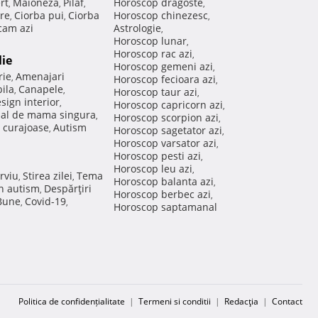
rt
Maioneza
Pilaf
Horoscop dragoste
,
,
,
,
re
Ciorba pui
Ciorba
Horoscop chinezesc
,
,
,
am azi
Astrologie
,
Horoscop lunar
,
Horoscop rac azi
,
lie
Horoscop gemeni azi
,
rie
Amenajari
,
Horoscop fecioara azi
,
ila
Canapele
,
,
Horoscop taur azi
,
sign interior
,
Horoscop capricorn azi
,
nal de mama singura
,
Horoscop scorpion azi
,
 curajoase
Autism
,
Horoscop sagetator azi
,
Horoscop varsator azi
,
Horoscop pesti azi
,
Horoscop leu azi
,
rviu
Stirea zilei
Tema
,
,
Horoscop balanta azi
,
in autism
Despărţiri
,
Horoscop berbec azi
,
 Bune
Covid-19
,
,
Horoscop saptamanal
Politica de confidențialitate
|
Termeni si conditii
|
Redacţia
|
Contact