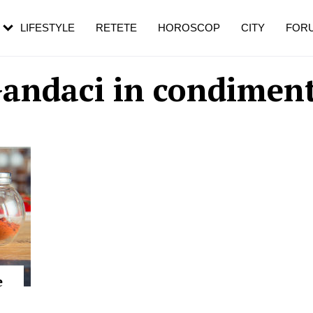
rebui să mergi
și 60 de ani. De ce te trezești mai des
pe măsură ce înaintezi în vârstă
LIFESTYLE
RETETE
HOROSCOP
CITY
FOR
andaci in condimen
e