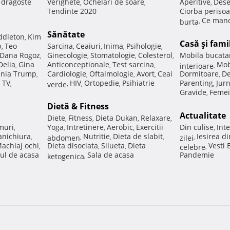
e dragoste
Verighete
Ochelari de soare
Aperitive
Dese
,
,
,
Tendinte 2020
Ciorba perisoa
Ce manc
burta
,
Sănătate
ddleton
Kim
,
Casă şi fami
p
Teo
Sarcina
Ceaiuri
Inima
Psihologie
,
,
,
,
,
Dana Rogoz
Ginecologie
Stomatologie
Colesterol
Mobila bucata
,
,
,
,
Delia
Gina
Anticonceptionale
Test sarcina
Mob
,
,
,
interioare
,
nia Trump
Cardiologie
Oftalmologie
Avort
Ceai
Dormitoare
De
,
,
,
,
,
 TV
HIV
Ortopedie
Psihiatrie
Parenting
Jur
,
verde
,
,
,
,
Gravide
Femei
,
Dietă & Fitness
Actualitate
Diete
Fitness
Dieta Dukan
Relaxare
,
,
,
,
muri
Yoga
Intretinere
Aerobic
Exercitii
Din culise
Inte
,
,
,
,
,
nichiura
Nutritie
Dieta de slabit
Iesirea d
,
abdomen
,
,
,
zilei
,
achiaj ochi
Dieta disociata
Silueta
Dieta
Vesti
,
,
,
celebre
,
ul de acasa
Sala de acasa
Pandemie
ketogenica
,