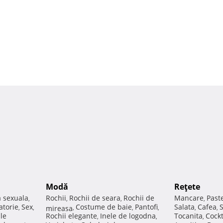
Modă
Reţete
a sexuala
Rochii
Rochii de seara
Rochii de
Mancare
Past
,
,
,
,
atorie
Sex
Costume de baie
Pantofi
Salata
Cafea
,
,
mireasa
,
,
,
,
,
ale
Rochii elegante
Inele de logodna
Tocanita
Cockt
,
,
,