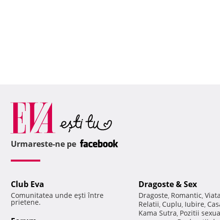
Urmareste-ne pe
Club Eva
Dragoste & Sex
Comunitatea unde eşti între
Dragoste
Romantic
Viat
,
,
prietene.
Relatii
Cuplu
Iubire
Cas
,
,
,
Kama Sutra
Pozitii sexu
,