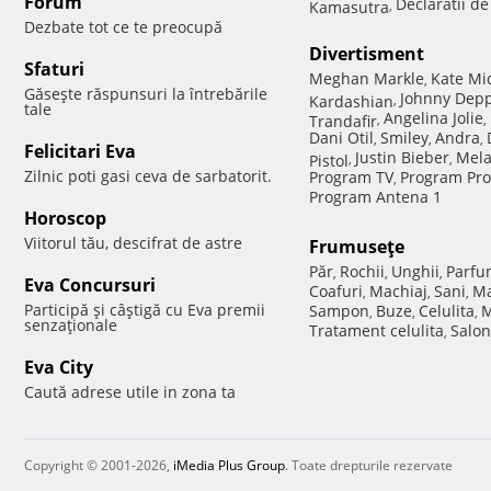
Forum
Declaratii d
Kamasutra
,
Dezbate tot ce te preocupă
Divertisment
Sfaturi
Meghan Markle
Kate Mi
,
Găseşte răspunsuri la întrebările
Johnny Dep
Kardashian
,
tale
Angelina Jolie
Trandafir
,
,
Dani Otil
Smiley
Andra
,
,
,
Felicitari Eva
Justin Bieber
Mela
Pistol
,
,
Zilnic poti gasi ceva de sarbatorit.
Program TV
Program Pro
,
Program Antena 1
Horoscop
Viitorul tău, descifrat de astre
Frumuseţe
Păr
Rochii
Unghii
Parfu
,
,
,
Eva Concursuri
Coafuri
Machiaj
Sani
Ma
,
,
,
Participă şi câştigă cu Eva premii
Sampon
Buze
Celulita
M
,
,
,
senzaţionale
Tratament celulita
Salon
,
Eva City
Caută adrese utile in zona ta
Copyright © 2001-2026,
iMedia Plus Group
. Toate drepturile rezervate