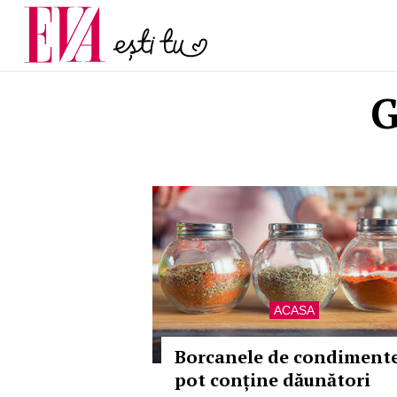
menopauză și când ar t
Carieră
la medic
Actualitate
G
ACASA
Borcanele de condiment
pot conține dăunători