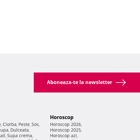
Aboneaza-te la newsletter
Horoscop
e
Ciorba
Peste
Sos
Horoscop 2026
,
,
,
,
,
Supa
Dulceata
Horoscop 2025
,
,
,
ail
Supa crema
Horoscop azi
,
,
,