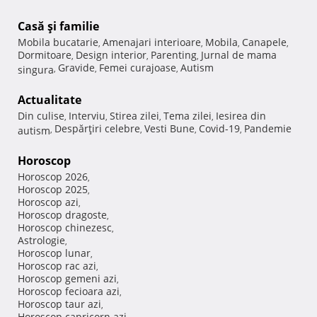
Casă şi familie
Mobila bucatarie
Amenajari interioare
Mobila
Canapele
,
,
,
,
Dormitoare
Design interior
Parenting
Jurnal de mama
,
,
,
Gravide
Femei curajoase
Autism
singura
,
,
,
Actualitate
Din culise
Interviu
Stirea zilei
Tema zilei
Iesirea din
,
,
,
,
Despărţiri celebre
Vesti Bune
Covid-19
Pandemie
autism
,
,
,
,
Horoscop
Horoscop 2026
,
Horoscop 2025
,
Horoscop azi
,
Horoscop dragoste
,
Horoscop chinezesc
,
Astrologie
,
Horoscop lunar
,
Horoscop rac azi
,
Horoscop gemeni azi
,
Horoscop fecioara azi
,
Horoscop taur azi
,
Horoscop capricorn azi