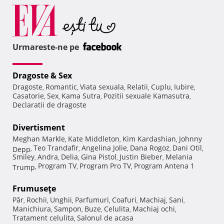
Urmareste-ne pe
Dragoste & Sex
Dragoste
Romantic
Viata sexuala
Relatii
Cuplu
Iubire
,
,
,
,
,
,
Casatorie
Sex
Kama Sutra
Pozitii sexuale Kamasutra
,
,
,
,
Declaratii de dragoste
Divertisment
Meghan Markle
Kate Middleton
Kim Kardashian
Johnny
,
,
,
Teo Trandafir
Angelina Jolie
Dana Rogoz
Dani Otil
Depp
,
,
,
,
,
Smiley
Andra
Delia
Gina Pistol
Justin Bieber
Melania
,
,
,
,
,
Program TV
Program Pro TV
Program Antena 1
Trump
,
,
,
Frumuseţe
Păr
Rochii
Unghii
Parfumuri
Coafuri
Machiaj
Sani
,
,
,
,
,
,
,
Manichiura
Sampon
Buze
Celulita
Machiaj ochi
,
,
,
,
,
Tratament celulita
Salonul de acasa
,