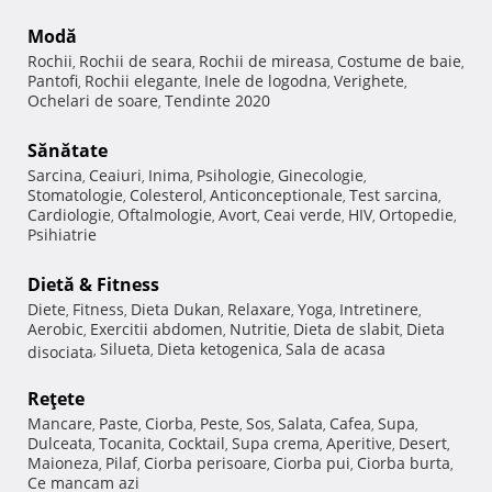
Modă
Rochii
Rochii de seara
Rochii de mireasa
Costume de baie
,
,
,
,
Pantofi
Rochii elegante
Inele de logodna
Verighete
,
,
,
,
Ochelari de soare
Tendinte 2020
,
Sănătate
Sarcina
Ceaiuri
Inima
Psihologie
Ginecologie
,
,
,
,
,
Stomatologie
Colesterol
Anticonceptionale
Test sarcina
,
,
,
,
Cardiologie
Oftalmologie
Avort
Ceai verde
HIV
Ortopedie
,
,
,
,
,
,
Psihiatrie
Dietă & Fitness
Diete
Fitness
Dieta Dukan
Relaxare
Yoga
Intretinere
,
,
,
,
,
,
Aerobic
Exercitii abdomen
Nutritie
Dieta de slabit
Dieta
,
,
,
,
Silueta
Dieta ketogenica
Sala de acasa
disociata
,
,
,
Reţete
Mancare
Paste
Ciorba
Peste
Sos
Salata
Cafea
Supa
,
,
,
,
,
,
,
,
Dulceata
Tocanita
Cocktail
Supa crema
Aperitive
Desert
,
,
,
,
,
,
Maioneza
Pilaf
Ciorba perisoare
Ciorba pui
Ciorba burta
,
,
,
,
,
Ce mancam azi