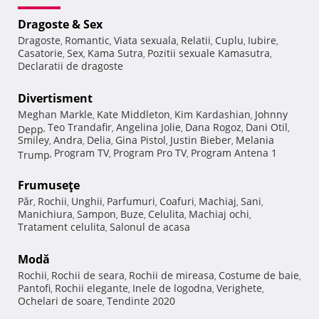
Dragoste & Sex
Dragoste
Romantic
Viata sexuala
Relatii
Cuplu
Iubire
,
,
,
,
,
,
Casatorie
Sex
Kama Sutra
Pozitii sexuale Kamasutra
,
,
,
,
Declaratii de dragoste
Divertisment
Meghan Markle
Kate Middleton
Kim Kardashian
Johnny
,
,
,
Teo Trandafir
Angelina Jolie
Dana Rogoz
Dani Otil
Depp
,
,
,
,
,
Smiley
Andra
Delia
Gina Pistol
Justin Bieber
Melania
,
,
,
,
,
Program TV
Program Pro TV
Program Antena 1
Trump
,
,
,
Frumuseţe
Păr
Rochii
Unghii
Parfumuri
Coafuri
Machiaj
Sani
,
,
,
,
,
,
,
Manichiura
Sampon
Buze
Celulita
Machiaj ochi
,
,
,
,
,
Tratament celulita
Salonul de acasa
,
Modă
Rochii
Rochii de seara
Rochii de mireasa
Costume de baie
,
,
,
,
Pantofi
Rochii elegante
Inele de logodna
Verighete
,
,
,
,
Ochelari de soare
Tendinte 2020
,