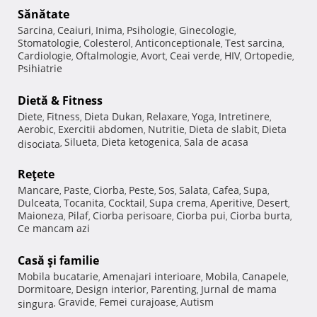
Sănătate
Sarcina
Ceaiuri
Inima
Psihologie
Ginecologie
,
,
,
,
,
Stomatologie
Colesterol
Anticonceptionale
Test sarcina
,
,
,
,
Cardiologie
Oftalmologie
Avort
Ceai verde
HIV
Ortopedie
,
,
,
,
,
,
Psihiatrie
Dietă & Fitness
Diete
Fitness
Dieta Dukan
Relaxare
Yoga
Intretinere
,
,
,
,
,
,
Aerobic
Exercitii abdomen
Nutritie
Dieta de slabit
Dieta
,
,
,
,
Silueta
Dieta ketogenica
Sala de acasa
disociata
,
,
,
Reţete
Mancare
Paste
Ciorba
Peste
Sos
Salata
Cafea
Supa
,
,
,
,
,
,
,
,
Dulceata
Tocanita
Cocktail
Supa crema
Aperitive
Desert
,
,
,
,
,
,
Maioneza
Pilaf
Ciorba perisoare
Ciorba pui
Ciorba burta
,
,
,
,
,
Ce mancam azi
Casă şi familie
Mobila bucatarie
Amenajari interioare
Mobila
Canapele
,
,
,
,
Dormitoare
Design interior
Parenting
Jurnal de mama
,
,
,
Gravide
Femei curajoase
Autism
singura
,
,
,