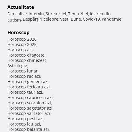
Actualitate
Din culise
Interviu
Stirea zilei
Tema zilei
Iesirea din
,
,
,
,
Despărţiri celebre
Vesti Bune
Covid-19
Pandemie
autism
,
,
,
,
Horoscop
Horoscop 2026
,
Horoscop 2025
,
Horoscop azi
,
Horoscop dragoste
,
Horoscop chinezesc
,
Astrologie
,
Horoscop lunar
,
Horoscop rac azi
,
Horoscop gemeni azi
,
Horoscop fecioara azi
,
Horoscop taur azi
,
Horoscop capricorn azi
,
Horoscop scorpion azi
,
Horoscop sagetator azi
,
Horoscop varsator azi
,
Horoscop pesti azi
,
Horoscop leu azi
,
Horoscop balanta azi
,