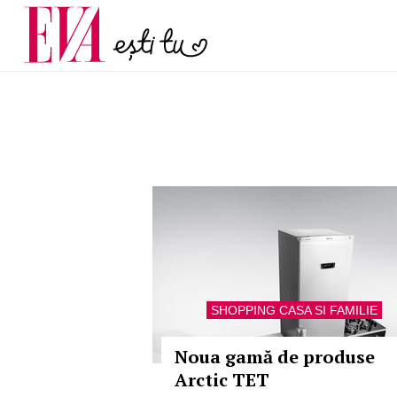
menopauză și când ar t
Carieră
la medic
Actualitate
SHOPPING CASA SI FAMILIE
Noua gamă de produse
Arctic TET