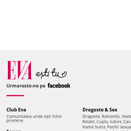
Urmareste-ne pe
Club Eva
Dragoste & Sex
Comunitatea unde eşti între
Dragoste
Romantic
Viat
,
,
prietene.
Relatii
Cuplu
Iubire
Cas
,
,
,
Kama Sutra
Pozitii sexu
,