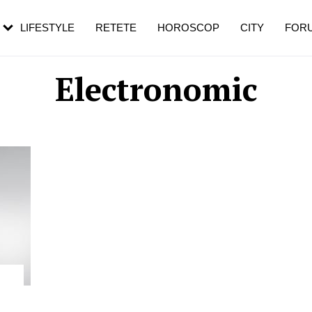
rebui să mergi
și 60 de ani. De ce te trezești mai des
pe măsură ce înaintezi în vârstă
LIFESTYLE
RETETE
HOROSCOP
CITY
FOR
Electronomic