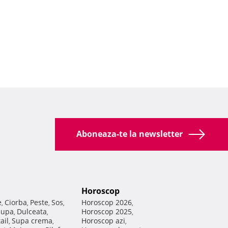
Aboneaza-te la newsletter
Horoscop
e
Ciorba
Peste
Sos
Horoscop 2026
,
,
,
,
,
Supa
Dulceata
Horoscop 2025
,
,
,
ail
Supa crema
Horoscop azi
,
,
,