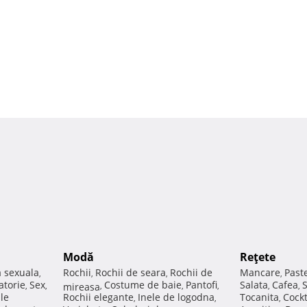
Modă
Reţete
a sexuala
Rochii
Rochii de seara
Rochii de
Mancare
Past
,
,
,
,
atorie
Sex
Costume de baie
Pantofi
Salata
Cafea
,
,
mireasa
,
,
,
,
,
ale
Rochii elegante
Inele de logodna
Tocanita
Cockt
,
,
,