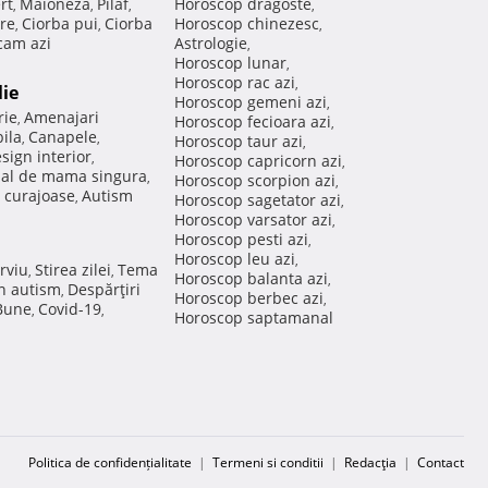
rt
Maioneza
Pilaf
Horoscop dragoste
,
,
,
,
re
Ciorba pui
Ciorba
Horoscop chinezesc
,
,
,
am azi
Astrologie
,
Horoscop lunar
,
Horoscop rac azi
,
lie
Horoscop gemeni azi
,
rie
Amenajari
,
Horoscop fecioara azi
,
ila
Canapele
,
,
Horoscop taur azi
,
sign interior
,
Horoscop capricorn azi
,
nal de mama singura
,
Horoscop scorpion azi
,
 curajoase
Autism
,
Horoscop sagetator azi
,
Horoscop varsator azi
,
Horoscop pesti azi
,
Horoscop leu azi
,
rviu
Stirea zilei
Tema
,
,
Horoscop balanta azi
,
in autism
Despărţiri
,
Horoscop berbec azi
,
 Bune
Covid-19
,
,
Horoscop saptamanal
Politica de confidențialitate
|
Termeni si conditii
|
Redacţia
|
Contact