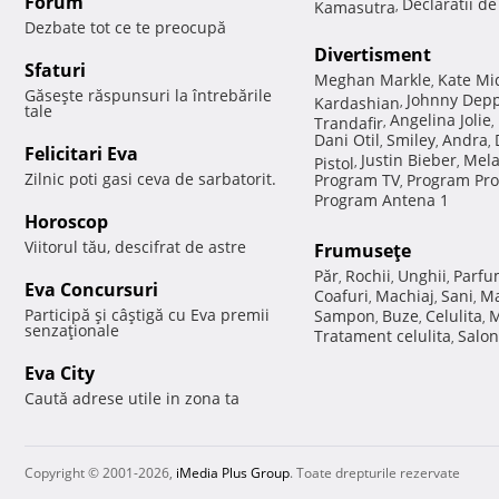
Forum
Declaratii d
Kamasutra
,
Dezbate tot ce te preocupă
Divertisment
Sfaturi
Meghan Markle
Kate Mi
,
Găseşte răspunsuri la întrebările
Johnny Dep
Kardashian
,
tale
Angelina Jolie
Trandafir
,
,
Dani Otil
Smiley
Andra
,
,
,
Felicitari Eva
Justin Bieber
Mela
Pistol
,
,
Zilnic poti gasi ceva de sarbatorit.
Program TV
Program Pro
,
Program Antena 1
Horoscop
Viitorul tău, descifrat de astre
Frumuseţe
Păr
Rochii
Unghii
Parfu
,
,
,
Eva Concursuri
Coafuri
Machiaj
Sani
Ma
,
,
,
Participă şi câştigă cu Eva premii
Sampon
Buze
Celulita
M
,
,
,
senzaţionale
Tratament celulita
Salon
,
Eva City
Caută adrese utile in zona ta
Copyright © 2001-2026,
iMedia Plus Group
. Toate drepturile rezervate