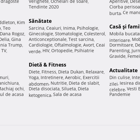
e dragoste
Verighete
Ochelari de soare
Aperitive
Dese
,
,
,
Tendinte 2020
Ciorba perisoa
Ce manc
burta
,
Sănătate
ddleton
Kim
,
Casă şi fami
p
Teo
Sarcina
Ceaiuri
Inima
Psihologie
,
,
,
,
,
Dana Rogoz
Ginecologie
Stomatologie
Colesterol
Mobila bucata
,
,
,
,
Delia
Gina
Anticonceptionale
Test sarcina
Mob
,
,
,
interioare
,
nia Trump
Cardiologie
Oftalmologie
Avort
Ceai
Dormitoare
De
,
,
,
,
,
 TV
HIV
Ortopedie
Psihiatrie
Parenting
Jur
,
verde
,
,
,
,
Gravide
Femei
,
Dietă & Fitness
Actualitate
Diete
Fitness
Dieta Dukan
Relaxare
,
,
,
,
muri
Yoga
Intretinere
Aerobic
Exercitii
Din culise
Inte
,
,
,
,
,
nichiura
Nutritie
Dieta de slabit
Iesirea d
,
abdomen
,
,
,
zilei
,
achiaj ochi
Dieta disociata
Silueta
Dieta
Vesti
,
,
,
celebre
,
ul de acasa
Sala de acasa
Pandemie
ketogenica
,