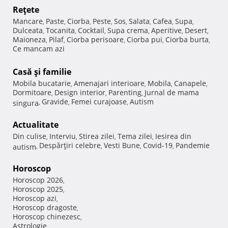
Reţete
Mancare
Paste
Ciorba
Peste
Sos
Salata
Cafea
Supa
,
,
,
,
,
,
,
,
Dulceata
Tocanita
Cocktail
Supa crema
Aperitive
Desert
,
,
,
,
,
,
Maioneza
Pilaf
Ciorba perisoare
Ciorba pui
Ciorba burta
,
,
,
,
,
Ce mancam azi
Casă şi familie
Mobila bucatarie
Amenajari interioare
Mobila
Canapele
,
,
,
,
Dormitoare
Design interior
Parenting
Jurnal de mama
,
,
,
Gravide
Femei curajoase
Autism
singura
,
,
,
Actualitate
Din culise
Interviu
Stirea zilei
Tema zilei
Iesirea din
,
,
,
,
Despărţiri celebre
Vesti Bune
Covid-19
Pandemie
autism
,
,
,
,
Horoscop
Horoscop 2026
,
Horoscop 2025
,
Horoscop azi
,
Horoscop dragoste
,
Horoscop chinezesc
,
Astrologie
,