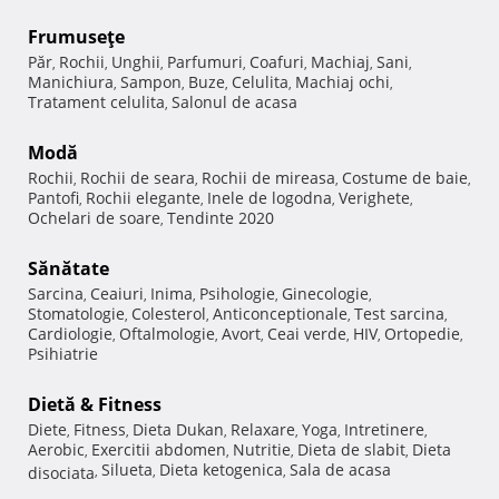
Frumuseţe
Păr
Rochii
Unghii
Parfumuri
Coafuri
Machiaj
Sani
,
,
,
,
,
,
,
Manichiura
Sampon
Buze
Celulita
Machiaj ochi
,
,
,
,
,
Tratament celulita
Salonul de acasa
,
Modă
Rochii
Rochii de seara
Rochii de mireasa
Costume de baie
,
,
,
,
Pantofi
Rochii elegante
Inele de logodna
Verighete
,
,
,
,
Ochelari de soare
Tendinte 2020
,
Sănătate
Sarcina
Ceaiuri
Inima
Psihologie
Ginecologie
,
,
,
,
,
Stomatologie
Colesterol
Anticonceptionale
Test sarcina
,
,
,
,
Cardiologie
Oftalmologie
Avort
Ceai verde
HIV
Ortopedie
,
,
,
,
,
,
Psihiatrie
Dietă & Fitness
Diete
Fitness
Dieta Dukan
Relaxare
Yoga
Intretinere
,
,
,
,
,
,
Aerobic
Exercitii abdomen
Nutritie
Dieta de slabit
Dieta
,
,
,
,
Silueta
Dieta ketogenica
Sala de acasa
disociata
,
,
,