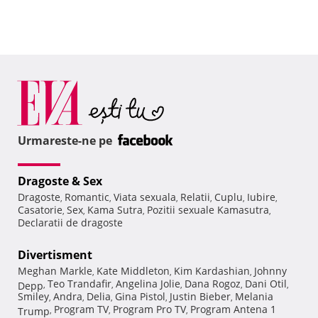
Urmareste-ne pe
Dragoste & Sex
Dragoste
Romantic
Viata sexuala
Relatii
Cuplu
Iubire
,
,
,
,
,
,
Casatorie
Sex
Kama Sutra
Pozitii sexuale Kamasutra
,
,
,
,
Declaratii de dragoste
Divertisment
Meghan Markle
Kate Middleton
Kim Kardashian
Johnny
,
,
,
Teo Trandafir
Angelina Jolie
Dana Rogoz
Dani Otil
Depp
,
,
,
,
,
Smiley
Andra
Delia
Gina Pistol
Justin Bieber
Melania
,
,
,
,
,
Program TV
Program Pro TV
Program Antena 1
Trump
,
,
,