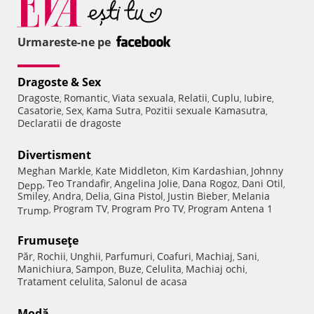
Urmareste-ne pe
Dragoste & Sex
Dragoste
Romantic
Viata sexuala
Relatii
Cuplu
Iubire
,
,
,
,
,
,
Casatorie
Sex
Kama Sutra
Pozitii sexuale Kamasutra
,
,
,
,
Declaratii de dragoste
Divertisment
Meghan Markle
Kate Middleton
Kim Kardashian
Johnny
,
,
,
Teo Trandafir
Angelina Jolie
Dana Rogoz
Dani Otil
Depp
,
,
,
,
,
Smiley
Andra
Delia
Gina Pistol
Justin Bieber
Melania
,
,
,
,
,
Program TV
Program Pro TV
Program Antena 1
Trump
,
,
,
Frumuseţe
Păr
Rochii
Unghii
Parfumuri
Coafuri
Machiaj
Sani
,
,
,
,
,
,
,
Manichiura
Sampon
Buze
Celulita
Machiaj ochi
,
,
,
,
,
Tratament celulita
Salonul de acasa
,
Modă