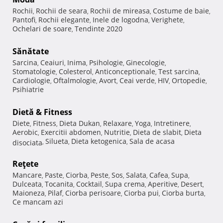
Rochii
Rochii de seara
Rochii de mireasa
Costume de baie
,
,
,
,
Pantofi
Rochii elegante
Inele de logodna
Verighete
,
,
,
,
Ochelari de soare
Tendinte 2020
,
Sănătate
Sarcina
Ceaiuri
Inima
Psihologie
Ginecologie
,
,
,
,
,
Stomatologie
Colesterol
Anticonceptionale
Test sarcina
,
,
,
,
Cardiologie
Oftalmologie
Avort
Ceai verde
HIV
Ortopedie
,
,
,
,
,
,
Psihiatrie
Dietă & Fitness
Diete
Fitness
Dieta Dukan
Relaxare
Yoga
Intretinere
,
,
,
,
,
,
Aerobic
Exercitii abdomen
Nutritie
Dieta de slabit
Dieta
,
,
,
,
Silueta
Dieta ketogenica
Sala de acasa
disociata
,
,
,
Reţete
Mancare
Paste
Ciorba
Peste
Sos
Salata
Cafea
Supa
,
,
,
,
,
,
,
,
Dulceata
Tocanita
Cocktail
Supa crema
Aperitive
Desert
,
,
,
,
,
,
Maioneza
Pilaf
Ciorba perisoare
Ciorba pui
Ciorba burta
,
,
,
,
,
Ce mancam azi