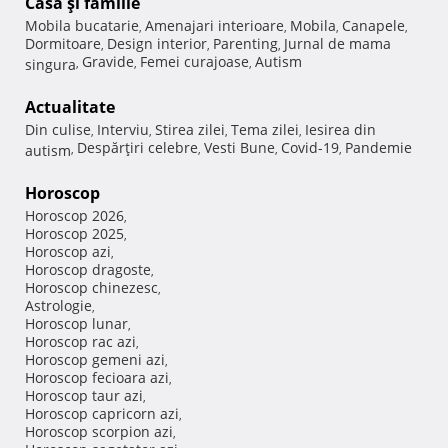
Casă şi familie
Mobila bucatarie
Amenajari interioare
Mobila
Canapele
,
,
,
,
Dormitoare
Design interior
Parenting
Jurnal de mama
,
,
,
Gravide
Femei curajoase
Autism
singura
,
,
,
Actualitate
Din culise
Interviu
Stirea zilei
Tema zilei
Iesirea din
,
,
,
,
Despărţiri celebre
Vesti Bune
Covid-19
Pandemie
autism
,
,
,
,
Horoscop
Horoscop 2026
,
Horoscop 2025
,
Horoscop azi
,
Horoscop dragoste
,
Horoscop chinezesc
,
Astrologie
,
Horoscop lunar
,
Horoscop rac azi
,
Horoscop gemeni azi
,
Horoscop fecioara azi
,
Horoscop taur azi
,
Horoscop capricorn azi
,
Horoscop scorpion azi
,