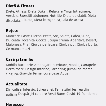
Dietă & Fitness
Diete
Fitness
Dieta Dukan
Relaxare
Yoga
Intretinere
,
,
,
,
,
,
Aerobic
Exercitii abdomen
Nutritie
Dieta de slabit
Dieta
,
,
,
,
Silueta
Dieta ketogenica
Sala de acasa
disociata
,
,
,
Reţete
Mancare
Paste
Ciorba
Peste
Sos
Salata
Cafea
Supa
,
,
,
,
,
,
,
,
Dulceata
Tocanita
Cocktail
Supa crema
Aperitive
Desert
,
,
,
,
,
,
Maioneza
Pilaf
Ciorba perisoare
Ciorba pui
Ciorba burta
,
,
,
,
,
Ce mancam azi
Casă şi familie
Mobila bucatarie
Amenajari interioare
Mobila
Canapele
,
,
,
,
Dormitoare
Design interior
Parenting
Jurnal de mama
,
,
,
Gravide
Femei curajoase
Autism
singura
,
,
,
Actualitate
Din culise
Interviu
Stirea zilei
Tema zilei
Iesirea din
,
,
,
,
Despărţiri celebre
Vesti Bune
Covid-19
Pandemie
autism
,
,
,
,
Horoscop