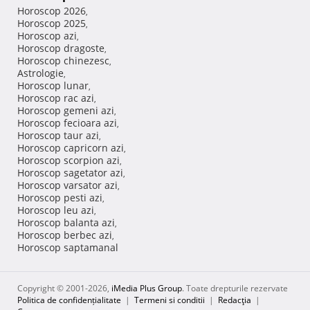
Horoscop 2026
,
Horoscop 2025
,
Horoscop azi
,
Horoscop dragoste
,
Horoscop chinezesc
,
Astrologie
,
Horoscop lunar
,
Horoscop rac azi
,
Horoscop gemeni azi
,
Horoscop fecioara azi
,
Horoscop taur azi
,
Horoscop capricorn azi
,
Horoscop scorpion azi
,
Horoscop sagetator azi
,
Horoscop varsator azi
,
Horoscop pesti azi
,
Horoscop leu azi
,
Horoscop balanta azi
,
Horoscop berbec azi
,
Horoscop saptamanal
Copyright © 2001-2026,
iMedia Plus Group
. Toate drepturile rezervate
Politica de confidențialitate
|
Termeni si conditii
|
Redacţia
|