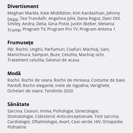
Divertisment
Meghan Markle
Kate Middleton
Kim Kardashian
Johnny
,
,
,
Teo Trandafir
Angelina Jolie
Dana Rogoz
Dani Otil
Depp
,
,
,
,
,
Smiley
Andra
Delia
Gina Pistol
Justin Bieber
Melania
,
,
,
,
,
Program TV
Program Pro TV
Program Antena 1
Trump
,
,
,
Frumuseţe
Păr
Rochii
Unghii
Parfumuri
Coafuri
Machiaj
Sani
,
,
,
,
,
,
,
Manichiura
Sampon
Buze
Celulita
Machiaj ochi
,
,
,
,
,
Tratament celulita
Salonul de acasa
,
Modă
Rochii
Rochii de seara
Rochii de mireasa
Costume de baie
,
,
,
,
Pantofi
Rochii elegante
Inele de logodna
Verighete
,
,
,
,
Ochelari de soare
Tendinte 2020
,
Sănătate
Sarcina
Ceaiuri
Inima
Psihologie
Ginecologie
,
,
,
,
,
Stomatologie
Colesterol
Anticonceptionale
Test sarcina
,
,
,
,
Cardiologie
Oftalmologie
Avort
Ceai verde
HIV
Ortopedie
,
,
,
,
,
,
Psihiatrie