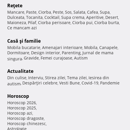
Reţete
Mancare
Paste
Ciorba
Peste
Sos
Salata
Cafea
Supa
,
,
,
,
,
,
,
,
Dulceata
Tocanita
Cocktail
Supa crema
Aperitive
Desert
,
,
,
,
,
,
Maioneza
Pilaf
Ciorba perisoare
Ciorba pui
Ciorba burta
,
,
,
,
,
Ce mancam azi
Casă şi familie
Mobila bucatarie
Amenajari interioare
Mobila
Canapele
,
,
,
,
Dormitoare
Design interior
Parenting
Jurnal de mama
,
,
,
Gravide
Femei curajoase
Autism
singura
,
,
,
Actualitate
Din culise
Interviu
Stirea zilei
Tema zilei
Iesirea din
,
,
,
,
Despărţiri celebre
Vesti Bune
Covid-19
Pandemie
autism
,
,
,
,
Horoscop
Horoscop 2026
,
Horoscop 2025
,
Horoscop azi
,
Horoscop dragoste
,
Horoscop chinezesc
,
Astrologie
,