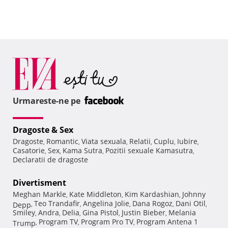
Urmareste-ne pe
Dragoste & Sex
Dragoste
Romantic
Viata sexuala
Relatii
Cuplu
Iubire
,
,
,
,
,
,
Casatorie
Sex
Kama Sutra
Pozitii sexuale Kamasutra
,
,
,
,
Declaratii de dragoste
Divertisment
Meghan Markle
Kate Middleton
Kim Kardashian
Johnny
,
,
,
Teo Trandafir
Angelina Jolie
Dana Rogoz
Dani Otil
Depp
,
,
,
,
,
Smiley
Andra
Delia
Gina Pistol
Justin Bieber
Melania
,
,
,
,
,
Program TV
Program Pro TV
Program Antena 1
Trump
,
,
,