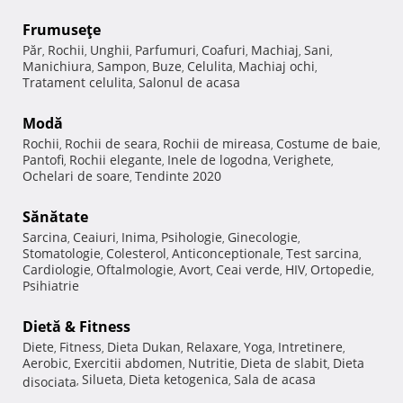
Frumuseţe
Păr
Rochii
Unghii
Parfumuri
Coafuri
Machiaj
Sani
,
,
,
,
,
,
,
Manichiura
Sampon
Buze
Celulita
Machiaj ochi
,
,
,
,
,
Tratament celulita
Salonul de acasa
,
Modă
Rochii
Rochii de seara
Rochii de mireasa
Costume de baie
,
,
,
,
Pantofi
Rochii elegante
Inele de logodna
Verighete
,
,
,
,
Ochelari de soare
Tendinte 2020
,
Sănătate
Sarcina
Ceaiuri
Inima
Psihologie
Ginecologie
,
,
,
,
,
Stomatologie
Colesterol
Anticonceptionale
Test sarcina
,
,
,
,
Cardiologie
Oftalmologie
Avort
Ceai verde
HIV
Ortopedie
,
,
,
,
,
,
Psihiatrie
Dietă & Fitness
Diete
Fitness
Dieta Dukan
Relaxare
Yoga
Intretinere
,
,
,
,
,
,
Aerobic
Exercitii abdomen
Nutritie
Dieta de slabit
Dieta
,
,
,
,
Silueta
Dieta ketogenica
Sala de acasa
disociata
,
,
,