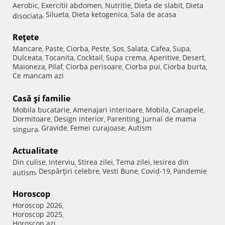
Aerobic
Exercitii abdomen
Nutritie
Dieta de slabit
Dieta
,
,
,
,
Silueta
Dieta ketogenica
Sala de acasa
disociata
,
,
,
Reţete
Mancare
Paste
Ciorba
Peste
Sos
Salata
Cafea
Supa
,
,
,
,
,
,
,
,
Dulceata
Tocanita
Cocktail
Supa crema
Aperitive
Desert
,
,
,
,
,
,
Maioneza
Pilaf
Ciorba perisoare
Ciorba pui
Ciorba burta
,
,
,
,
,
Ce mancam azi
Casă şi familie
Mobila bucatarie
Amenajari interioare
Mobila
Canapele
,
,
,
,
Dormitoare
Design interior
Parenting
Jurnal de mama
,
,
,
Gravide
Femei curajoase
Autism
singura
,
,
,
Actualitate
Din culise
Interviu
Stirea zilei
Tema zilei
Iesirea din
,
,
,
,
Despărţiri celebre
Vesti Bune
Covid-19
Pandemie
autism
,
,
,
,
Horoscop
Horoscop 2026
,
Horoscop 2025
,
Horoscop azi
,