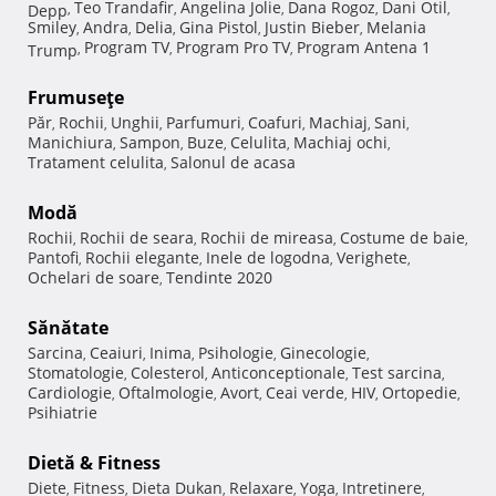
Teo Trandafir
Angelina Jolie
Dana Rogoz
Dani Otil
Depp
,
,
,
,
,
Smiley
Andra
Delia
Gina Pistol
Justin Bieber
Melania
,
,
,
,
,
Program TV
Program Pro TV
Program Antena 1
Trump
,
,
,
Frumuseţe
Păr
Rochii
Unghii
Parfumuri
Coafuri
Machiaj
Sani
,
,
,
,
,
,
,
Manichiura
Sampon
Buze
Celulita
Machiaj ochi
,
,
,
,
,
Tratament celulita
Salonul de acasa
,
Modă
Rochii
Rochii de seara
Rochii de mireasa
Costume de baie
,
,
,
,
Pantofi
Rochii elegante
Inele de logodna
Verighete
,
,
,
,
Ochelari de soare
Tendinte 2020
,
Sănătate
Sarcina
Ceaiuri
Inima
Psihologie
Ginecologie
,
,
,
,
,
Stomatologie
Colesterol
Anticonceptionale
Test sarcina
,
,
,
,
Cardiologie
Oftalmologie
Avort
Ceai verde
HIV
Ortopedie
,
,
,
,
,
,
Psihiatrie
Dietă & Fitness
Diete
Fitness
Dieta Dukan
Relaxare
Yoga
Intretinere
,
,
,
,
,
,