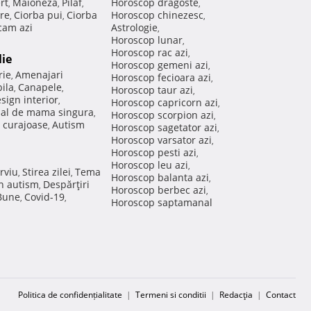
rt
Maioneza
Pilaf
Horoscop dragoste
,
,
,
,
re
Ciorba pui
Ciorba
Horoscop chinezesc
,
,
,
am azi
Astrologie
,
Horoscop lunar
,
Horoscop rac azi
,
lie
Horoscop gemeni azi
,
rie
Amenajari
,
Horoscop fecioara azi
,
ila
Canapele
,
,
Horoscop taur azi
,
sign interior
,
Horoscop capricorn azi
,
nal de mama singura
,
Horoscop scorpion azi
,
 curajoase
Autism
,
Horoscop sagetator azi
,
Horoscop varsator azi
,
Horoscop pesti azi
,
Horoscop leu azi
,
rviu
Stirea zilei
Tema
,
,
Horoscop balanta azi
,
in autism
Despărţiri
,
Horoscop berbec azi
,
 Bune
Covid-19
,
,
Horoscop saptamanal
Politica de confidențialitate
|
Termeni si conditii
|
Redacţia
|
Contact