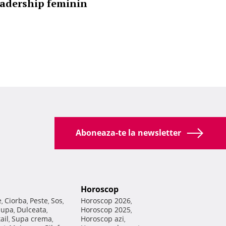
eadership feminin
Aboneaza-te la newsletter
Horoscop
e
Ciorba
Peste
Sos
Horoscop 2026
,
,
,
,
,
Supa
Dulceata
Horoscop 2025
,
,
,
ail
Supa crema
Horoscop azi
,
,
,