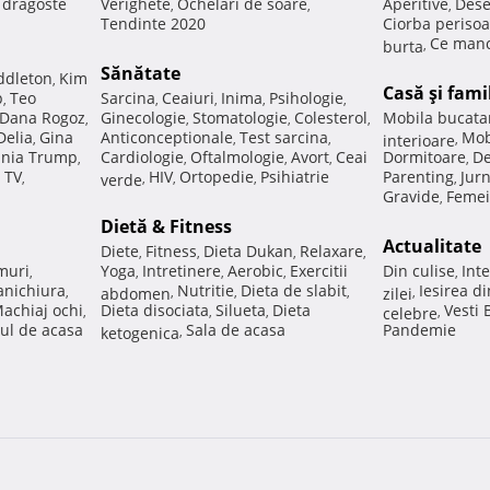
e dragoste
Verighete
Ochelari de soare
Aperitive
Dese
,
,
,
Tendinte 2020
Ciorba perisoa
Ce manc
burta
,
Sănătate
ddleton
Kim
,
Casă şi fami
p
Teo
Sarcina
Ceaiuri
Inima
Psihologie
,
,
,
,
,
Dana Rogoz
Ginecologie
Stomatologie
Colesterol
Mobila bucata
,
,
,
,
Delia
Gina
Anticonceptionale
Test sarcina
Mob
,
,
,
interioare
,
nia Trump
Cardiologie
Oftalmologie
Avort
Ceai
Dormitoare
De
,
,
,
,
,
 TV
HIV
Ortopedie
Psihiatrie
Parenting
Jur
,
verde
,
,
,
,
Gravide
Femei
,
Dietă & Fitness
Actualitate
Diete
Fitness
Dieta Dukan
Relaxare
,
,
,
,
muri
Yoga
Intretinere
Aerobic
Exercitii
Din culise
Inte
,
,
,
,
,
nichiura
Nutritie
Dieta de slabit
Iesirea d
,
abdomen
,
,
,
zilei
,
achiaj ochi
Dieta disociata
Silueta
Dieta
Vesti
,
,
,
celebre
,
ul de acasa
Sala de acasa
Pandemie
ketogenica
,