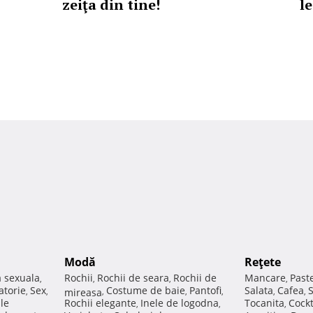
zeiţa din tine!
l
Modă
Reţete
a sexuala
Rochii
Rochii de seara
Rochii de
Mancare
Past
,
,
,
,
atorie
Sex
Costume de baie
Pantofi
Salata
Cafea
,
,
mireasa
,
,
,
,
,
ale
Rochii elegante
Inele de logodna
Tocanita
Cockt
,
,
,