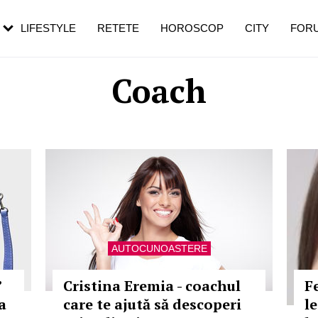
rezești mai des
Cât durează, cum te pregătești și cât
i în vârstă
de dureroasă este investigația
LIFESTYLE
RETETE
HOROSCOP
CITY
FOR
Coach
AUTOCUNOASTERE
”
Cristina Eremia - coachul
F
a
care te ajută să descoperi
le