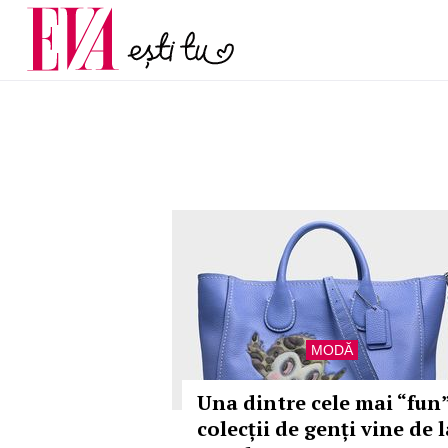
și 60 de ani. De ce te t
Carieră
pe măsură ce înaintez
Actualitate
MODĂ
Una dintre cele mai “fun
colecții de genți vine de l