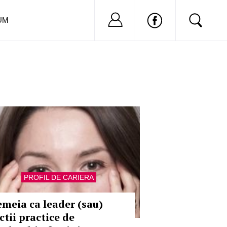
Nu ai cont?
Inregistreaza-
UM
PROFIL DE CARIERA
emeia ca leader (sau)
ctii practice de