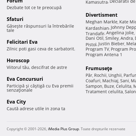
Forum
Declaratii d
Kamasutra
,
Dezbate tot ce te preocupă
Divertisment
Sfaturi
Meghan Markle
Kate Mi
,
Găseşte răspunsuri la întrebările
Johnny Dep
Kardashian
,
tale
Angelina Jolie
Trandafir
,
,
Dani Otil
Smiley
Andra
,
,
,
Felicitari Eva
Justin Bieber
Mela
Pistol
,
,
Zilnic poti gasi ceva de sarbatorit.
Program TV
Program Pro
,
Program Antena 1
Horoscop
Viitorul tău, descifrat de astre
Frumuseţe
Păr
Rochii
Unghii
Parfu
,
,
,
Eva Concursuri
Coafuri
Machiaj
Sani
Ma
,
,
,
Participă şi câştigă cu Eva premii
Sampon
Buze
Celulita
M
,
,
,
senzaţionale
Tratament celulita
Salon
,
Eva City
Caută adrese utile in zona ta
Copyright © 2001-2026,
iMedia Plus Group
. Toate drepturile rezervate