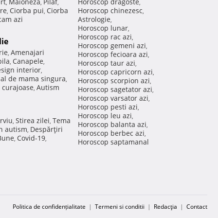
rt
Maioneza
Pilaf
Horoscop dragoste
,
,
,
,
re
Ciorba pui
Ciorba
Horoscop chinezesc
,
,
,
am azi
Astrologie
,
Horoscop lunar
,
Horoscop rac azi
,
lie
Horoscop gemeni azi
,
rie
Amenajari
,
Horoscop fecioara azi
,
ila
Canapele
,
,
Horoscop taur azi
,
sign interior
,
Horoscop capricorn azi
,
nal de mama singura
,
Horoscop scorpion azi
,
 curajoase
Autism
,
Horoscop sagetator azi
,
Horoscop varsator azi
,
Horoscop pesti azi
,
Horoscop leu azi
,
rviu
Stirea zilei
Tema
,
,
Horoscop balanta azi
,
in autism
Despărţiri
,
Horoscop berbec azi
,
 Bune
Covid-19
,
,
Horoscop saptamanal
Politica de confidențialitate
|
Termeni si conditii
|
Redacţia
|
Contact