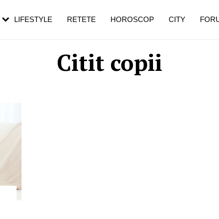
rebui să mergi
și 60 de ani. De ce te trezești mai des
pe măsură ce înaintezi în vârstă
LIFESTYLE
RETETE
HOROSCOP
CITY
FOR
Citit copii