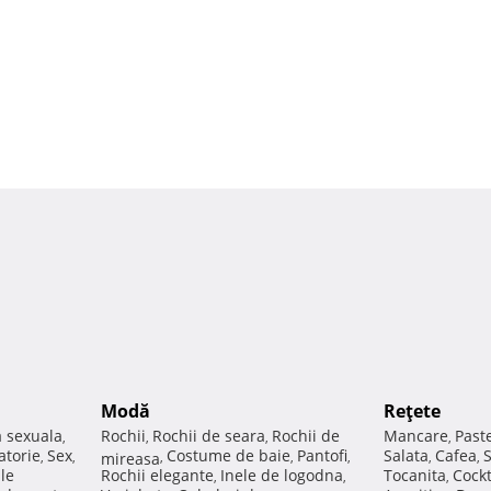
Modă
Reţete
a sexuala
Rochii
Rochii de seara
Rochii de
Mancare
Past
,
,
,
,
atorie
Sex
Costume de baie
Pantofi
Salata
Cafea
,
,
mireasa
,
,
,
,
,
ale
Rochii elegante
Inele de logodna
Tocanita
Cockt
,
,
,