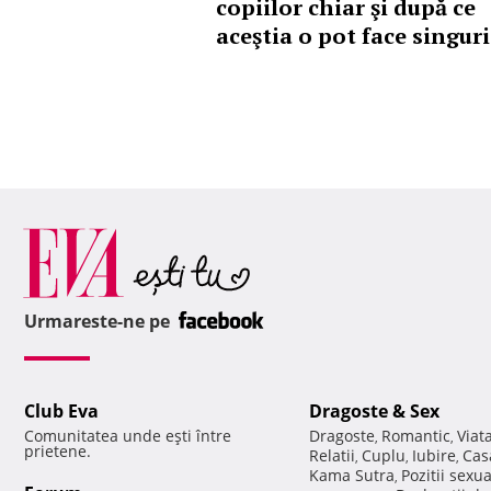
copiilor chiar şi după ce
aceştia o pot face singuri
Urmareste-ne pe
Club Eva
Dragoste & Sex
Comunitatea unde eşti între
Dragoste
Romantic
Viat
,
,
prietene.
Relatii
Cuplu
Iubire
Cas
,
,
,
Kama Sutra
Pozitii sexu
,