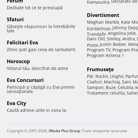
Forum
Declaratii d
Kamasutra
,
Dezbate tot ce te preocupă
Divertisment
Sfaturi
Meghan Markle
Kate Mi
,
Găseşte răspunsuri la întrebările
Johnny Dep
Kardashian
,
tale
Angelina Jolie
Trandafir
,
,
Dani Otil
Smiley
Andra
,
,
,
Felicitari Eva
Justin Bieber
Mela
Pistol
,
,
Zilnic poti gasi ceva de sarbatorit.
Program TV
Program Pro
,
Program Antena 1
Horoscop
Viitorul tău, descifrat de astre
Frumuseţe
Păr
Rochii
Unghii
Parfu
,
,
,
Eva Concursuri
Coafuri
Machiaj
Sani
Ma
,
,
,
Participă şi câştigă cu Eva premii
Sampon
Buze
Celulita
M
,
,
,
senzaţionale
Tratament celulita
Salon
,
Eva City
Caută adrese utile in zona ta
Copyright © 2001-2026,
iMedia Plus Group
. Toate drepturile rezervate