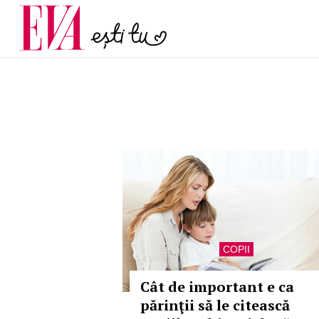
menopauză și când ar t
Carieră
la medic
Actualitate
COPII
Cât de important e ca
părinţii să le citească