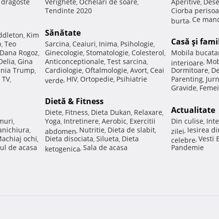
e dragoste
Verighete
Ochelari de soare
Aperitive
Dese
,
,
,
Tendinte 2020
Ciorba perisoa
Ce manc
burta
,
Sănătate
ddleton
Kim
,
Casă şi fami
p
Teo
Sarcina
Ceaiuri
Inima
Psihologie
,
,
,
,
,
Dana Rogoz
Ginecologie
Stomatologie
Colesterol
Mobila bucata
,
,
,
,
Delia
Gina
Anticonceptionale
Test sarcina
Mob
,
,
,
interioare
,
nia Trump
Cardiologie
Oftalmologie
Avort
Ceai
Dormitoare
De
,
,
,
,
,
 TV
HIV
Ortopedie
Psihiatrie
Parenting
Jur
,
verde
,
,
,
,
Gravide
Femei
,
Dietă & Fitness
Actualitate
Diete
Fitness
Dieta Dukan
Relaxare
,
,
,
,
muri
Yoga
Intretinere
Aerobic
Exercitii
Din culise
Inte
,
,
,
,
,
nichiura
Nutritie
Dieta de slabit
Iesirea d
,
abdomen
,
,
,
zilei
,
achiaj ochi
Dieta disociata
Silueta
Dieta
Vesti
,
,
,
celebre
,
ul de acasa
Sala de acasa
Pandemie
ketogenica
,