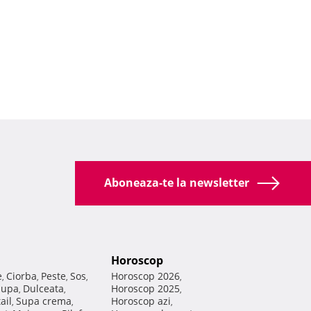
Aboneaza-te la newsletter
Horoscop
e
Ciorba
Peste
Sos
Horoscop 2026
,
,
,
,
,
Supa
Dulceata
Horoscop 2025
,
,
,
ail
Supa crema
Horoscop azi
,
,
,