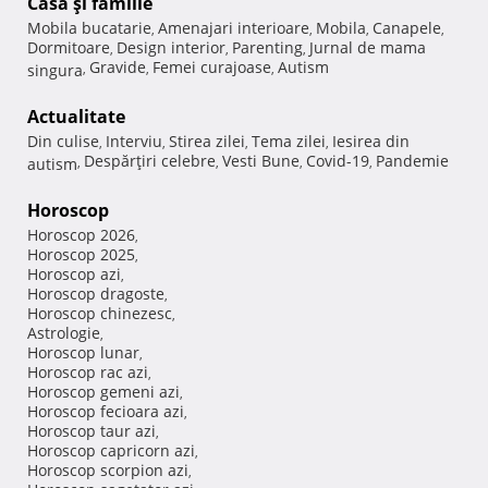
Casă şi familie
Mobila bucatarie
Amenajari interioare
Mobila
Canapele
,
,
,
,
Dormitoare
Design interior
Parenting
Jurnal de mama
,
,
,
Gravide
Femei curajoase
Autism
singura
,
,
,
Actualitate
Din culise
Interviu
Stirea zilei
Tema zilei
Iesirea din
,
,
,
,
Despărţiri celebre
Vesti Bune
Covid-19
Pandemie
autism
,
,
,
,
Horoscop
Horoscop 2026
,
Horoscop 2025
,
Horoscop azi
,
Horoscop dragoste
,
Horoscop chinezesc
,
Astrologie
,
Horoscop lunar
,
Horoscop rac azi
,
Horoscop gemeni azi
,
Horoscop fecioara azi
,
Horoscop taur azi
,
Horoscop capricorn azi
,
Horoscop scorpion azi
,