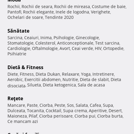
Rochii
Rochii de seara
Rochii de mireasa
Costume de baie
,
,
,
,
Pantofi
Rochii elegante
Inele de logodna
Verighete
,
,
,
,
Ochelari de soare
Tendinte 2020
,
Sănătate
Sarcina
Ceaiuri
Inima
Psihologie
Ginecologie
,
,
,
,
,
Stomatologie
Colesterol
Anticonceptionale
Test sarcina
,
,
,
,
Cardiologie
Oftalmologie
Avort
Ceai verde
HIV
Ortopedie
,
,
,
,
,
,
Psihiatrie
Dietă & Fitness
Diete
Fitness
Dieta Dukan
Relaxare
Yoga
Intretinere
,
,
,
,
,
,
Aerobic
Exercitii abdomen
Nutritie
Dieta de slabit
Dieta
,
,
,
,
Silueta
Dieta ketogenica
Sala de acasa
disociata
,
,
,
Reţete
Mancare
Paste
Ciorba
Peste
Sos
Salata
Cafea
Supa
,
,
,
,
,
,
,
,
Dulceata
Tocanita
Cocktail
Supa crema
Aperitive
Desert
,
,
,
,
,
,
Maioneza
Pilaf
Ciorba perisoare
Ciorba pui
Ciorba burta
,
,
,
,
,
Ce mancam azi