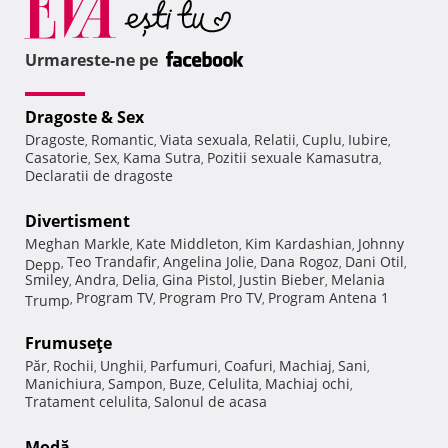
Urmareste-ne pe
Dragoste & Sex
Dragoste
Romantic
Viata sexuala
Relatii
Cuplu
Iubire
,
,
,
,
,
,
Casatorie
Sex
Kama Sutra
Pozitii sexuale Kamasutra
,
,
,
,
Declaratii de dragoste
Divertisment
Meghan Markle
Kate Middleton
Kim Kardashian
Johnny
,
,
,
Teo Trandafir
Angelina Jolie
Dana Rogoz
Dani Otil
Depp
,
,
,
,
,
Smiley
Andra
Delia
Gina Pistol
Justin Bieber
Melania
,
,
,
,
,
Program TV
Program Pro TV
Program Antena 1
Trump
,
,
,
Frumuseţe
Păr
Rochii
Unghii
Parfumuri
Coafuri
Machiaj
Sani
,
,
,
,
,
,
,
Manichiura
Sampon
Buze
Celulita
Machiaj ochi
,
,
,
,
,
Tratament celulita
Salonul de acasa
,
Modă