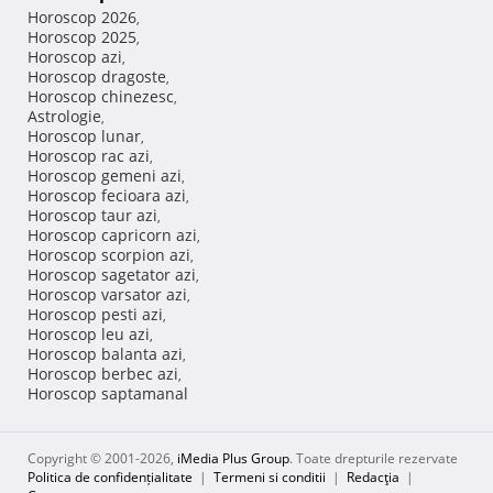
Horoscop 2026
,
Horoscop 2025
,
Horoscop azi
,
Horoscop dragoste
,
Horoscop chinezesc
,
Astrologie
,
Horoscop lunar
,
Horoscop rac azi
,
Horoscop gemeni azi
,
Horoscop fecioara azi
,
Horoscop taur azi
,
Horoscop capricorn azi
,
Horoscop scorpion azi
,
Horoscop sagetator azi
,
Horoscop varsator azi
,
Horoscop pesti azi
,
Horoscop leu azi
,
Horoscop balanta azi
,
Horoscop berbec azi
,
Horoscop saptamanal
Copyright © 2001-2026,
iMedia Plus Group
. Toate drepturile rezervate
Politica de confidențialitate
|
Termeni si conditii
|
Redacţia
|