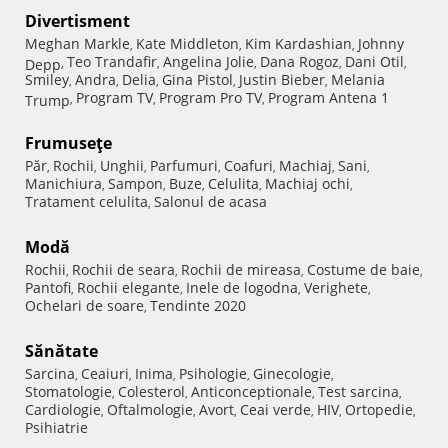
Divertisment
Meghan Markle
Kate Middleton
Kim Kardashian
Johnny
,
,
,
Teo Trandafir
Angelina Jolie
Dana Rogoz
Dani Otil
Depp
,
,
,
,
,
Smiley
Andra
Delia
Gina Pistol
Justin Bieber
Melania
,
,
,
,
,
Program TV
Program Pro TV
Program Antena 1
Trump
,
,
,
Frumuseţe
Păr
Rochii
Unghii
Parfumuri
Coafuri
Machiaj
Sani
,
,
,
,
,
,
,
Manichiura
Sampon
Buze
Celulita
Machiaj ochi
,
,
,
,
,
Tratament celulita
Salonul de acasa
,
Modă
Rochii
Rochii de seara
Rochii de mireasa
Costume de baie
,
,
,
,
Pantofi
Rochii elegante
Inele de logodna
Verighete
,
,
,
,
Ochelari de soare
Tendinte 2020
,
Sănătate
Sarcina
Ceaiuri
Inima
Psihologie
Ginecologie
,
,
,
,
,
Stomatologie
Colesterol
Anticonceptionale
Test sarcina
,
,
,
,
Cardiologie
Oftalmologie
Avort
Ceai verde
HIV
Ortopedie
,
,
,
,
,
,
Psihiatrie