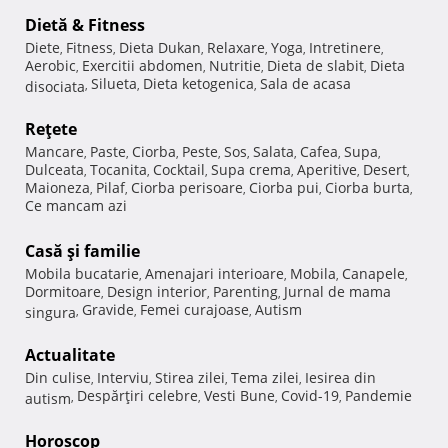
Dietă & Fitness
Diete
Fitness
Dieta Dukan
Relaxare
Yoga
Intretinere
,
,
,
,
,
,
Aerobic
Exercitii abdomen
Nutritie
Dieta de slabit
Dieta
,
,
,
,
Silueta
Dieta ketogenica
Sala de acasa
disociata
,
,
,
Reţete
Mancare
Paste
Ciorba
Peste
Sos
Salata
Cafea
Supa
,
,
,
,
,
,
,
,
Dulceata
Tocanita
Cocktail
Supa crema
Aperitive
Desert
,
,
,
,
,
,
Maioneza
Pilaf
Ciorba perisoare
Ciorba pui
Ciorba burta
,
,
,
,
,
Ce mancam azi
Casă şi familie
Mobila bucatarie
Amenajari interioare
Mobila
Canapele
,
,
,
,
Dormitoare
Design interior
Parenting
Jurnal de mama
,
,
,
Gravide
Femei curajoase
Autism
singura
,
,
,
Actualitate
Din culise
Interviu
Stirea zilei
Tema zilei
Iesirea din
,
,
,
,
Despărţiri celebre
Vesti Bune
Covid-19
Pandemie
autism
,
,
,
,
Horoscop