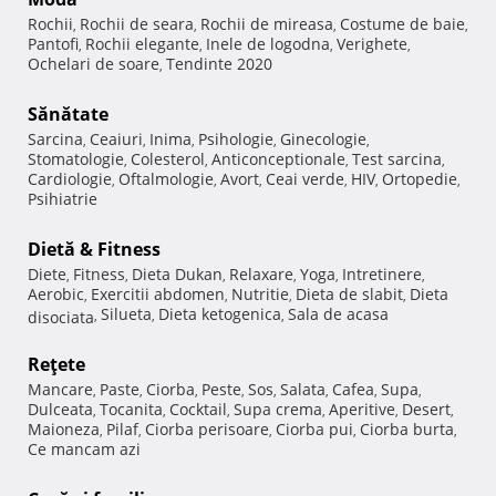
Rochii
Rochii de seara
Rochii de mireasa
Costume de baie
,
,
,
,
Pantofi
Rochii elegante
Inele de logodna
Verighete
,
,
,
,
Ochelari de soare
Tendinte 2020
,
Sănătate
Sarcina
Ceaiuri
Inima
Psihologie
Ginecologie
,
,
,
,
,
Stomatologie
Colesterol
Anticonceptionale
Test sarcina
,
,
,
,
Cardiologie
Oftalmologie
Avort
Ceai verde
HIV
Ortopedie
,
,
,
,
,
,
Psihiatrie
Dietă & Fitness
Diete
Fitness
Dieta Dukan
Relaxare
Yoga
Intretinere
,
,
,
,
,
,
Aerobic
Exercitii abdomen
Nutritie
Dieta de slabit
Dieta
,
,
,
,
Silueta
Dieta ketogenica
Sala de acasa
disociata
,
,
,
Reţete
Mancare
Paste
Ciorba
Peste
Sos
Salata
Cafea
Supa
,
,
,
,
,
,
,
,
Dulceata
Tocanita
Cocktail
Supa crema
Aperitive
Desert
,
,
,
,
,
,
Maioneza
Pilaf
Ciorba perisoare
Ciorba pui
Ciorba burta
,
,
,
,
,
Ce mancam azi