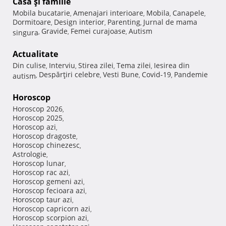
Casă şi familie
Mobila bucatarie
Amenajari interioare
Mobila
Canapele
,
,
,
,
Dormitoare
Design interior
Parenting
Jurnal de mama
,
,
,
Gravide
Femei curajoase
Autism
singura
,
,
,
Actualitate
Din culise
Interviu
Stirea zilei
Tema zilei
Iesirea din
,
,
,
,
Despărţiri celebre
Vesti Bune
Covid-19
Pandemie
autism
,
,
,
,
Horoscop
Horoscop 2026
,
Horoscop 2025
,
Horoscop azi
,
Horoscop dragoste
,
Horoscop chinezesc
,
Astrologie
,
Horoscop lunar
,
Horoscop rac azi
,
Horoscop gemeni azi
,
Horoscop fecioara azi
,
Horoscop taur azi
,
Horoscop capricorn azi
,
Horoscop scorpion azi
,