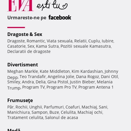
Urmareste-ne pe
Dragoste & Sex
Dragoste
Romantic
Viata sexuala
Relatii
Cuplu
Iubire
,
,
,
,
,
,
Casatorie
Sex
Kama Sutra
Pozitii sexuale Kamasutra
,
,
,
,
Declaratii de dragoste
Divertisment
Meghan Markle
Kate Middleton
Kim Kardashian
Johnny
,
,
,
Teo Trandafir
Angelina Jolie
Dana Rogoz
Dani Otil
Depp
,
,
,
,
,
Smiley
Andra
Delia
Gina Pistol
Justin Bieber
Melania
,
,
,
,
,
Program TV
Program Pro TV
Program Antena 1
Trump
,
,
,
Frumuseţe
Păr
Rochii
Unghii
Parfumuri
Coafuri
Machiaj
Sani
,
,
,
,
,
,
,
Manichiura
Sampon
Buze
Celulita
Machiaj ochi
,
,
,
,
,
Tratament celulita
Salonul de acasa
,
Modă