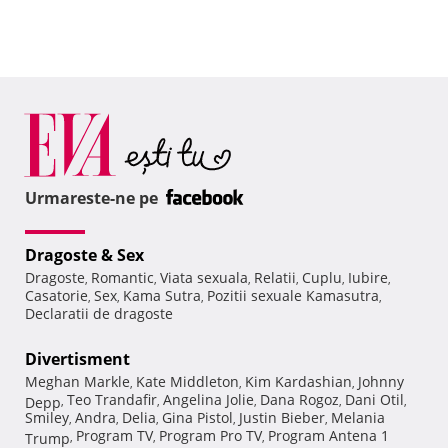
Urmareste-ne pe
Dragoste & Sex
Dragoste
Romantic
Viata sexuala
Relatii
Cuplu
Iubire
,
,
,
,
,
,
Casatorie
Sex
Kama Sutra
Pozitii sexuale Kamasutra
,
,
,
,
Declaratii de dragoste
Divertisment
Meghan Markle
Kate Middleton
Kim Kardashian
Johnny
,
,
,
Teo Trandafir
Angelina Jolie
Dana Rogoz
Dani Otil
Depp
,
,
,
,
,
Smiley
Andra
Delia
Gina Pistol
Justin Bieber
Melania
,
,
,
,
,
Program TV
Program Pro TV
Program Antena 1
Trump
,
,
,