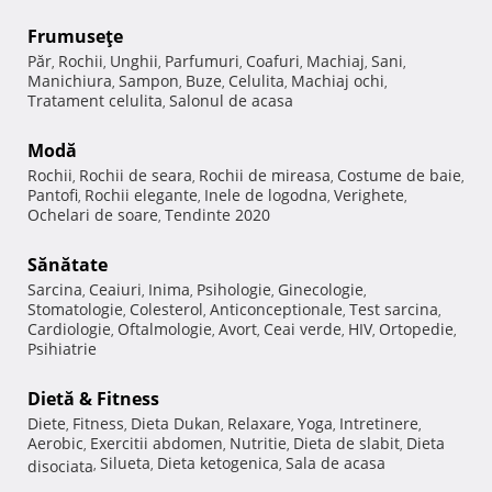
Frumuseţe
Păr
Rochii
Unghii
Parfumuri
Coafuri
Machiaj
Sani
,
,
,
,
,
,
,
Manichiura
Sampon
Buze
Celulita
Machiaj ochi
,
,
,
,
,
Tratament celulita
Salonul de acasa
,
Modă
Rochii
Rochii de seara
Rochii de mireasa
Costume de baie
,
,
,
,
Pantofi
Rochii elegante
Inele de logodna
Verighete
,
,
,
,
Ochelari de soare
Tendinte 2020
,
Sănătate
Sarcina
Ceaiuri
Inima
Psihologie
Ginecologie
,
,
,
,
,
Stomatologie
Colesterol
Anticonceptionale
Test sarcina
,
,
,
,
Cardiologie
Oftalmologie
Avort
Ceai verde
HIV
Ortopedie
,
,
,
,
,
,
Psihiatrie
Dietă & Fitness
Diete
Fitness
Dieta Dukan
Relaxare
Yoga
Intretinere
,
,
,
,
,
,
Aerobic
Exercitii abdomen
Nutritie
Dieta de slabit
Dieta
,
,
,
,
Silueta
Dieta ketogenica
Sala de acasa
disociata
,
,
,