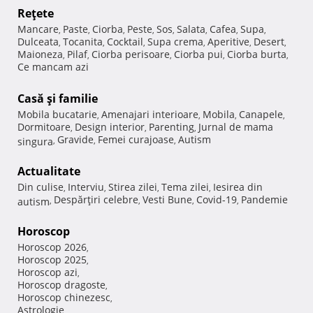
Reţete
Mancare
Paste
Ciorba
Peste
Sos
Salata
Cafea
Supa
,
,
,
,
,
,
,
,
Dulceata
Tocanita
Cocktail
Supa crema
Aperitive
Desert
,
,
,
,
,
,
Maioneza
Pilaf
Ciorba perisoare
Ciorba pui
Ciorba burta
,
,
,
,
,
Ce mancam azi
Casă şi familie
Mobila bucatarie
Amenajari interioare
Mobila
Canapele
,
,
,
,
Dormitoare
Design interior
Parenting
Jurnal de mama
,
,
,
Gravide
Femei curajoase
Autism
singura
,
,
,
Actualitate
Din culise
Interviu
Stirea zilei
Tema zilei
Iesirea din
,
,
,
,
Despărţiri celebre
Vesti Bune
Covid-19
Pandemie
autism
,
,
,
,
Horoscop
Horoscop 2026
,
Horoscop 2025
,
Horoscop azi
,
Horoscop dragoste
,
Horoscop chinezesc
,
Astrologie
,