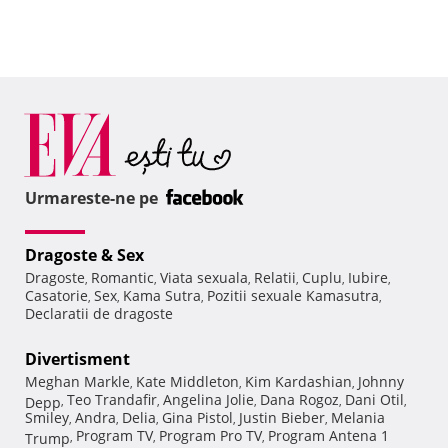
Urmareste-ne pe
Dragoste & Sex
Dragoste
Romantic
Viata sexuala
Relatii
Cuplu
Iubire
,
,
,
,
,
,
Casatorie
Sex
Kama Sutra
Pozitii sexuale Kamasutra
,
,
,
,
Declaratii de dragoste
Divertisment
Meghan Markle
Kate Middleton
Kim Kardashian
Johnny
,
,
,
Teo Trandafir
Angelina Jolie
Dana Rogoz
Dani Otil
Depp
,
,
,
,
,
Smiley
Andra
Delia
Gina Pistol
Justin Bieber
Melania
,
,
,
,
,
Program TV
Program Pro TV
Program Antena 1
Trump
,
,
,