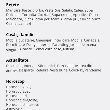
Reţete
Mancare
Paste
Ciorba
Peste
Sos
Salata
Cafea
Supa
,
,
,
,
,
,
,
,
Dulceata
Tocanita
Cocktail
Supa crema
Aperitive
Desert
,
,
,
,
,
,
Maioneza
Pilaf
Ciorba perisoare
Ciorba pui
Ciorba burta
,
,
,
,
,
Ce mancam azi
Casă şi familie
Mobila bucatarie
Amenajari interioare
Mobila
Canapele
,
,
,
,
Dormitoare
Design interior
Parenting
Jurnal de mama
,
,
,
Gravide
Femei curajoase
Autism
singura
,
,
,
Actualitate
Din culise
Interviu
Stirea zilei
Tema zilei
Iesirea din
,
,
,
,
Despărţiri celebre
Vesti Bune
Covid-19
Pandemie
autism
,
,
,
,
Horoscop
Horoscop 2026
,
Horoscop 2025
,
Horoscop azi
,
Horoscop dragoste
,
Horoscop chinezesc
,
Astrologie
,