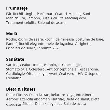
Frumuseţe
Păr
Rochii
Unghii
Parfumuri
Coafuri
Machiaj
Sani
,
,
,
,
,
,
,
Manichiura
Sampon
Buze
Celulita
Machiaj ochi
,
,
,
,
,
Tratament celulita
Salonul de acasa
,
Modă
Rochii
Rochii de seara
Rochii de mireasa
Costume de baie
,
,
,
,
Pantofi
Rochii elegante
Inele de logodna
Verighete
,
,
,
,
Ochelari de soare
Tendinte 2020
,
Sănătate
Sarcina
Ceaiuri
Inima
Psihologie
Ginecologie
,
,
,
,
,
Stomatologie
Colesterol
Anticonceptionale
Test sarcina
,
,
,
,
Cardiologie
Oftalmologie
Avort
Ceai verde
HIV
Ortopedie
,
,
,
,
,
,
Psihiatrie
Dietă & Fitness
Diete
Fitness
Dieta Dukan
Relaxare
Yoga
Intretinere
,
,
,
,
,
,
Aerobic
Exercitii abdomen
Nutritie
Dieta de slabit
Dieta
,
,
,
,
Silueta
Dieta ketogenica
Sala de acasa
disociata
,
,
,